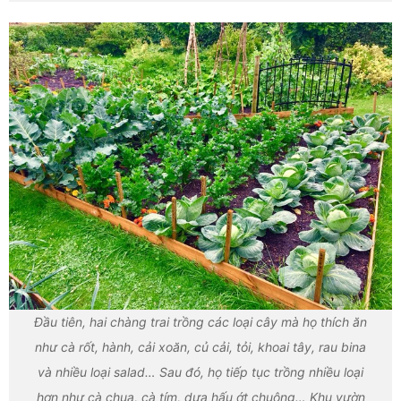
Đầu tiên, hai chàng trai trồng các loại cây mà họ thích ăn
như cà rốt, hành, cải xoăn, củ cải, tỏi, khoai tây, rau bina
và nhiều loại salad… Sau đó, họ tiếp tục trồng nhiều loại
hơn như cà chua, cà tím, dưa hấu ớt chuông… Khu vườn