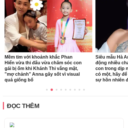
Mềm tim với khoảnh khắc Phan
Siêu mẫu Hà A
Hiển vừa thi đấu vừa chăm sóc con
động nhiều ch
gái bị ốm khi Khánh Thi vắng mặt,
con trong dịp n
"mợ chảnh" Anna gây sốt vì visual
có một, hãy để
quá giống bố
sự hồn nhiên 
ĐỌC THÊM