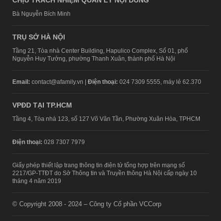
CHỊU TRÁCH NHIỆM QUẢN LÝ NỘI DUNG
Bà Nguyễn Bích Minh
TRỤ SỞ HÀ NỘI
Tầng 21, Tòa nhà Center Building, Hapulico Complex, Số 01, phố
Nguyễn Huy Tưởng, phường Thanh Xuân, thành phố Hà Nội
Email:
contact@afamily.vn |
Điện thoại:
024 7309 5555, máy lẻ 62.370
VPĐD TẠI TP.HCM
Tầng 4, Tòa nhà 123, số 127 Võ Văn Tần, Phường Xuân Hòa, TPHCM
Điện thoại:
028 7307 7979
Giấy phép thiết lập trang thông tin điện tử tổng hợp trên mạng số
2217/GP-TTĐT do Sở Thông tin và Truyền thông Hà Nội cấp ngày 10
tháng 4 năm 2019
© Copyright 2008 - 2024 – Công ty Cổ phần VCCorp