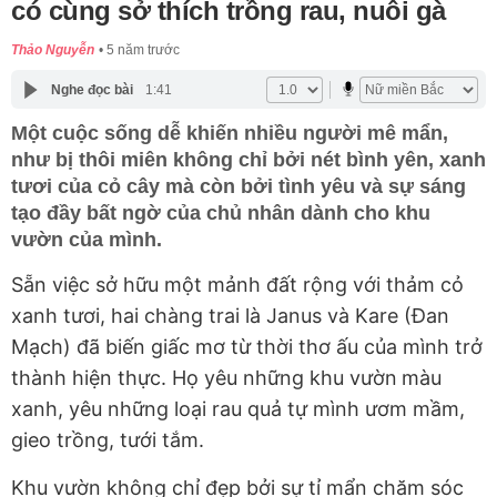
có cùng sở thích trồng rau, nuôi gà
Thảo Nguyễn
5 năm trước
Nghe đọc bài
1:41
Một cuộc sống dễ khiến nhiều người mê mẩn,
như bị thôi miên không chỉ bởi nét bình yên, xanh
tươi của cỏ cây mà còn bởi tình yêu và sự sáng
tạo đầy bất ngờ của chủ nhân dành cho khu
vườn của mình.
Sẵn việc sở hữu một mảnh đất rộng với thảm cỏ
xanh tươi, hai chàng trai là Janus và Kare (Đan
Mạch) đã biến giấc mơ từ thời thơ ấu của mình trở
thành hiện thực. Họ yêu những khu vườn
màu
xanh, yêu những loại rau quả tự mình ươm mầm,
gieo trồng, tưới tắm.
Khu vườn không chỉ đẹp bởi sự tỉ mẩn chăm sóc