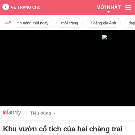
MỚI NHẤT
VỀ TRANG CHỦ
tin nóng mỗi ngày
thời trang
Hoàng gia Anh
dẹp
Tiêu dùng
Khu vườn cổ tích của hai chàng trai