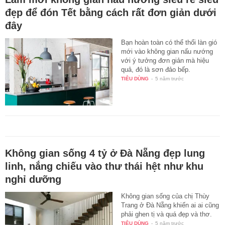
đẹp để đón Tết bằng cách rất đơn giản dưới
đây
Bạn hoàn toàn có thể thổi làn gió
mới vào không gian nấu nướng
với ý tưởng đơn giản mà hiệu
quả, đó là sơn đảo bếp.
TIÊU DÙNG
-
5 năm trước
Không gian sống 4 tỷ ở Đà Nẵng đẹp lung
linh, nắng chiếu vào thư thái hệt như khu
nghỉ dưỡng
Không gian sống của chị Thùy
Trang ở Đà Nẵng khiến ai ai cũng
phải ghen tị và quá đẹp và thơ.
TIÊU DÙNG
-
5 năm trước