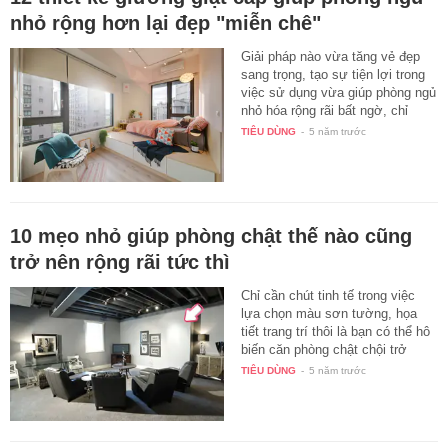
nhỏ rộng hơn lại đẹp "miễn chê"
Giải pháp nào vừa tăng vẻ đẹp
sang trọng, tạo sự tiện lợi trong
việc sử dụng vừa giúp phòng ngủ
nhỏ hóa rộng rãi bất ngờ, chỉ
có…
TIÊU DÙNG
-
5 năm trước
10 mẹo nhỏ giúp phòng chật thế nào cũng
trở nên rộng rãi tức thì
Chỉ cần chút tinh tế trong việc
lựa chọn màu sơn tường, họa
tiết trang trí thôi là bạn có thể hô
biến căn phòng chật chội trở
nên…
TIÊU DÙNG
-
5 năm trước