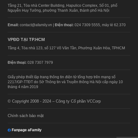
Tầng 21, Tòa nhà Center Building, Hapulico Complex, Số 01, phố
Nguyễn Huy Tưởng, phường Thanh Xuân, thành phố Hà Nội
Email:
contact@afamily.vn |
Điện thoại:
024 7309 5555, máy lẻ 62.370
VPĐD TẠI TP.HCM
Tầng 4, Tòa nhà 123, số 127 Võ Văn Tần, Phường Xuân Hòa, TPHCM
Điện thoại:
028 7307 7979
Giấy phép thiết lập trang thông tin điện tử tổng hợp trên mạng số
2217/GP-TTĐT do Sở Thông tin và Truyền thông Hà Nội cấp ngày 10
tháng 4 năm 2019
© Copyright 2008 - 2024 – Công ty Cổ phần VCCorp
Chính sách bảo mật
Fanpage aFamily