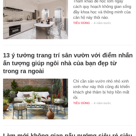
Tham khảo để học lỏm ngay
cách quy hoạch không gian sống
đầy khoa học và thông minh của
căn hộ này thôi nào.
TIÊU DÙNG
-
4 năm trước
13 ý tưởng trang trí sân vườn với điểm nhấn
ấn tượng giúp ngôi nhà của bạn đẹp từ
trong ra ngoài
Chỉ cần sân vườn nhỏ nhỏ xinh
xinh như này thôi cũng đủ khiến
khách ghé thăm bị hớp hồn mất
rồi.
TIÊU DÙNG
-
4 năm trước
Làm mới không gian nấu nướng siêu rẻ siêu