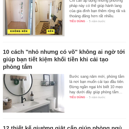
Chỉ cần áp dụng những phương
pháp này có thể giúp hành lang
của gia đình bạn thêm rộng rãi và
thoáng đãng hơn rất nhiều.
TIÊU DÙNG
-
5 năm trước
10 cách "nhỏ nhưng có võ" không ai ngờ tới
giúp bạn tiết kiệm khối tiền khi cải tạo
phòng tắm
Bước sang năm mới, phòng tắm
là nơi bạn muốn cải tạo đầu tiên.
Đừng ngần ngại khi biết 10 mẹo
hay dưới đây giúp phòng tắm…
TIÊU DÙNG
-
5 năm trước
12 thiết kế giường giật cấp giúp phòng ngủ