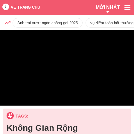
MỚI NHẤT
VỀ TRANG CHỦ
Anh trai vượt ngàn chông gai 2026
vụ điểm toán bất thường
TAGS:
Không Gian Rộng