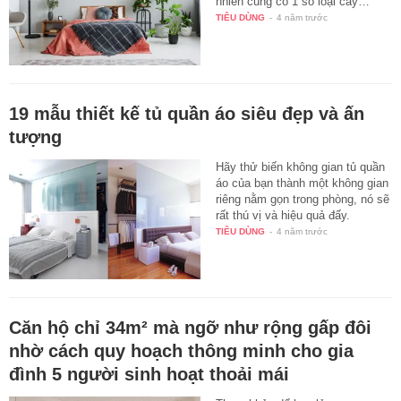
nhiên cũng có 1 số loại cây…
TIÊU DÙNG
-
4 năm trước
19 mẫu thiết kế tủ quần áo siêu đẹp và ấn
tượng
Hãy thử biến không gian tủ quần
áo của bạn thành một không gian
riêng nằm gọn trong phòng, nó sẽ
rất thú vị và hiệu quả đấy.
TIÊU DÙNG
-
4 năm trước
Căn hộ chỉ 34m² mà ngỡ như rộng gấp đôi
nhờ cách quy hoạch thông minh cho gia
đình 5 người sinh hoạt thoải mái