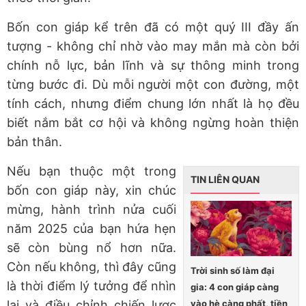
Bốn con giáp kể trên đã có một quý III đầy ấn
tượng - không chỉ nhờ vào may mắn mà còn bởi
chính nỗ lực, bản lĩnh và sự thông minh trong
từng bước đi. Dù mỗi người một con đường, một
tính cách, nhưng điểm chung lớn nhất là họ đều
biết nắm bắt cơ hội và không ngừng hoàn thiện
bản thân.
Nếu bạn thuộc một trong
TIN LIÊN QUAN
bốn con giáp này, xin chúc
mừng, hành trình nửa cuối
năm 2025 của bạn hứa hẹn
sẽ còn bùng nổ hơn nữa.
Còn nếu không, thì đây cũng
Trời sinh số làm đại
là thời điểm lý tưởng để nhìn
gia: 4 con giáp càng
vào hè càng phất, tiền
lại và điều chỉnh chiến lược