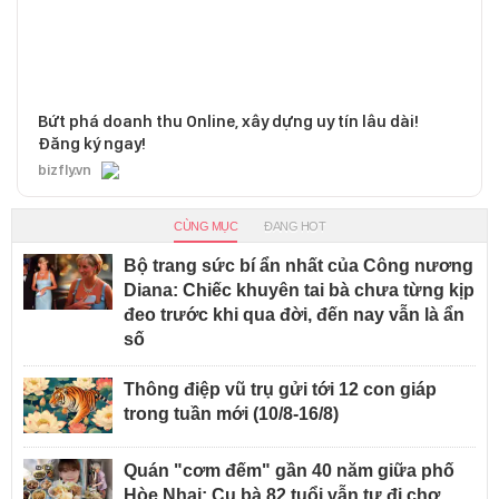
Bứt phá doanh thu Online, xây dựng uy tín lâu dài!
Đăng ký ngay!
bizfly.vn
CÙNG MỤC
ĐANG HOT
Bộ trang sức bí ẩn nhất của Công nương
Diana: Chiếc khuyên tai bà chưa từng kịp
đeo trước khi qua đời, đến nay vẫn là ẩn
số
Thông điệp vũ trụ gửi tới 12 con giáp
trong tuần mới (10/8-16/8)
Quán "cơm đếm" gần 40 năm giữa phố
Hòe Nhai: Cụ bà 82 tuổi vẫn tự đi chợ,