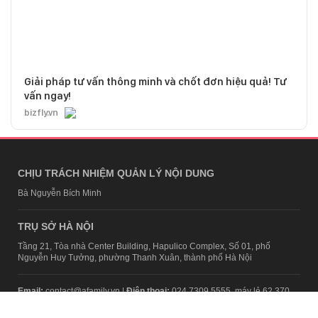
Giải pháp tư vấn thông minh và chốt đơn hiệu quả! Tư
vấn ngay!
bizfly.vn
CHỊU TRÁCH NHIỆM QUẢN LÝ NỘI DUNG
Bà Nguyễn Bích Minh
TRỤ SỞ HÀ NỘI
Tầng 21, Tòa nhà Center Building, Hapulico Complex, Số 01, phố
Nguyễn Huy Tưởng, phường Thanh Xuân, thành phố Hà Nội
Email:
contact@afamily.vn |
Điện thoại:
024 7309 5555, máy lẻ 62.370