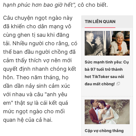
hạnh phúc hơn bao giờ hết",
cô cho biết.
Câu chuyện ngọt ngào này
TIN LIÊN QUAN
đã khiến cho dân mạng vô
cùng ghen tị sau khi đăng
tải. Nhiều người cho rằng, có
thể ban đầu người chồng đã
cảm thấy thích vợ nên mới
Sức mạnh tình yêu: Cụ
quyết định nhanh chóng kết
bà 97 tuổi trở thành
hot TikToker sau nỗi
hôn. Theo năm tháng, họ
đau mất chồng!
dần dần nảy sinh cảm xúc
với nhau và câu "anh yêu
em" thật sự là cái kết quá
mức ngọt ngào cho mối
quan hệ của cả hai.
Cặp vợ chồng thắng