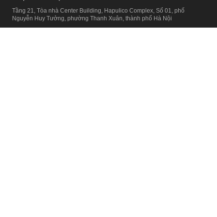
Tầng 21, Tòa nhà Center Building, Hapulico Complex, Số 01, phố
Nguyễn Huy Tưởng, phường Thanh Xuân, thành phố Hà Nội
Email:
contact@afamily.vn |
Điện thoại:
024 7309 5555, máy lẻ 62.370
VPĐD TẠI TP.HCM
Tầng 4, Tòa nhà 123, số 127 Võ Văn Tần, Phường Xuân Hòa, TPHCM
Điện thoại:
028 7307 7979
Giấy phép thiết lập trang thông tin điện tử tổng hợp trên mạng số
2217/GP-TTĐT do Sở Thông tin và Truyền thông Hà Nội cấp ngày 10
tháng 4 năm 2019
© Copyright 2008 - 2024 – Công ty Cổ phần VCCorp
Chính sách bảo mật
Fanpage aFamily