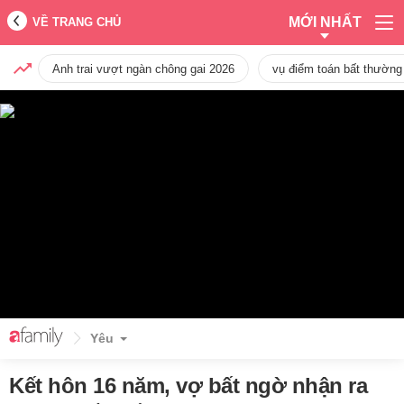
MỚI NHẤT
VỀ TRANG CHỦ
Anh trai vượt ngàn chông gai 2026
vụ điểm toán bất thường
Yêu
Kết hôn 16 năm, vợ bất ngờ nhận ra