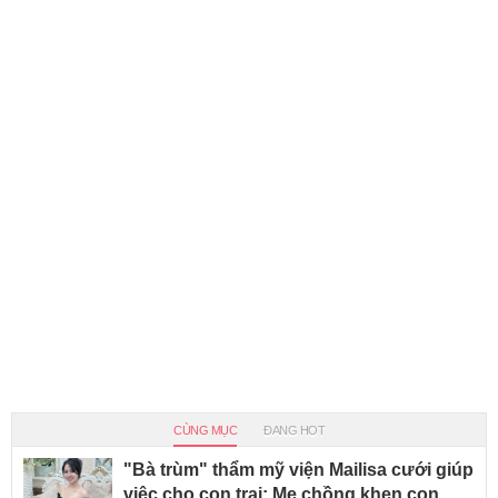
CÙNG MỤC
ĐANG HOT
"Bà trùm" thẩm mỹ viện Mailisa cưới giúp
việc cho con trai: Mẹ chồng khen con