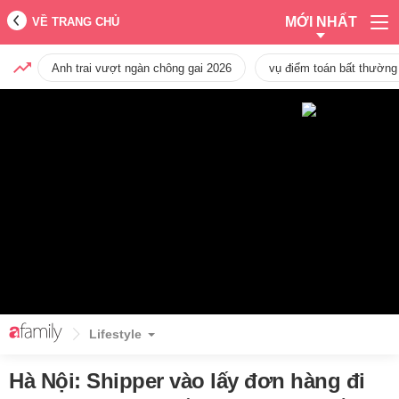
MỚI NHẤT
VỀ TRANG CHỦ
Anh trai vượt ngàn chông gai 2026
vụ điểm toán bất thường
Lifestyle
Hà Nội: Shipper vào lấy đơn hàng đi