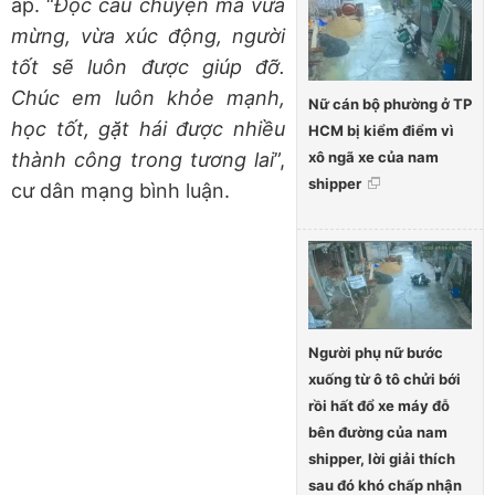
áp. “
Đọc câu chuyện mà vừa
mừng, vừa xúc động, người
tốt sẽ luôn được giúp đỡ.
Chúc em luôn khỏe mạnh,
Nữ cán bộ phường ở TP
học tốt, gặt hái được nhiều
HCM bị kiểm điểm vì
xô ngã xe của nam
thành công trong tương lai
”,
shipper
cư dân mạng bình luận.
Người phụ nữ bước
xuống từ ô tô chửi bới
rồi hất đổ xe máy đỗ
bên đường của nam
shipper, lời giải thích
sau đó khó chấp nhận