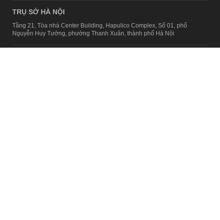
TRỤ SỞ HÀ NỘI
Tầng 21, Tòa nhà Center Building, Hapulico Complex, Số 01, phố
Nguyễn Huy Tưởng, phường Thanh Xuân, thành phố Hà Nội
Email:
contact@afamily.vn |
Điện thoại:
024 7309 5555, máy lẻ 62.370
VPĐD TẠI TP.HCM
Tầng 4, Tòa nhà 123, số 127 Võ Văn Tần, Phường Xuân Hòa, TPHCM
Điện thoại:
028 7307 7979
Giấy phép thiết lập trang thông tin điện tử tổng hợp trên mạng số
2217/GP-TTĐT do Sở Thông tin và Truyền thông Hà Nội cấp ngày 10
tháng 4 năm 2019
© Copyright 2008 - 2024 – Công ty Cổ phần VCCorp
Chính sách bảo mật