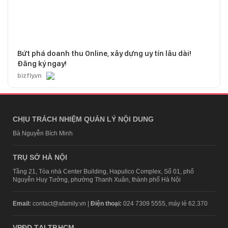
Bứt phá doanh thu Online, xây dựng uy tín lâu dài!
Đăng ký ngay!
bizfly.vn
CHỊU TRÁCH NHIỆM QUẢN LÝ NỘI DUNG
Bà Nguyễn Bích Minh
TRỤ SỞ HÀ NỘI
Tầng 21, Tòa nhà Center Building, Hapulico Complex, Số 01, phố
Nguyễn Huy Tưởng, phường Thanh Xuân, thành phố Hà Nội
Email:
contact@afamily.vn |
Điện thoại:
024 7309 5555, máy lẻ 62.370
VPĐD TẠI TP.HCM