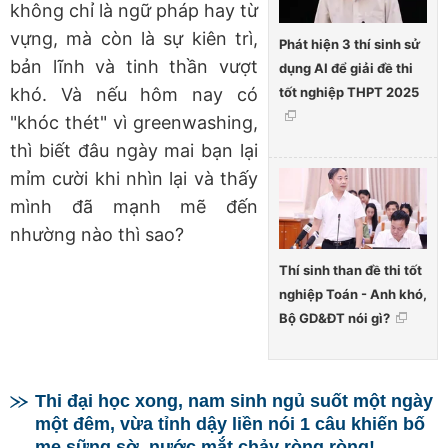
không chỉ là ngữ pháp hay từ
vựng, mà còn là sự kiên trì,
Phát hiện 3 thí sinh sử
bản lĩnh và tinh thần vượt
dụng AI để giải đề thi
tốt nghiệp THPT 2025
khó. Và nếu hôm nay có
"khóc thét" vì greenwashing,
thì biết đâu ngày mai bạn lại
mỉm cười khi nhìn lại và thấy
mình đã mạnh mẽ đến
nhường nào thì sao?
Thí sinh than đề thi tốt
nghiệp Toán - Anh khó,
Bộ GD&ĐT nói gì?
Thi đại học xong, nam sinh ngủ suốt một ngày
một đêm, vừa tỉnh dậy liền nói 1 câu khiến bố
mẹ sững sờ, nước mắt chảy ròng ròng!