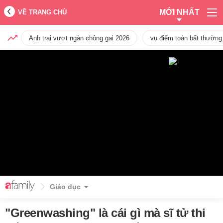
MỚI NHẤT
VỀ TRANG CHỦ
Anh trai vượt ngàn chông gai 2026
vụ điểm toán bất thường
Giáo dục
"Greenwashing" là cái gì mà sĩ tử thi