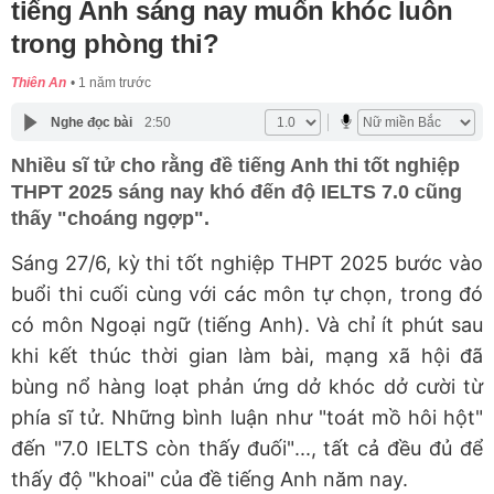
tiếng Anh sáng nay muốn khóc luôn
trong phòng thi?
Thiên An
1 năm trước
Nghe đọc bài
2:50
Nhiều sĩ tử cho rằng đề tiếng Anh thi tốt nghiệp
THPT 2025 sáng nay khó đến độ IELTS 7.0 cũng
thấy "choáng ngợp".
Sáng 27/6, kỳ thi tốt nghiệp THPT 2025 bước vào
buổi thi cuối cùng với các môn tự chọn, trong đó
có môn Ngoại ngữ (tiếng Anh). Và chỉ ít phút sau
khi kết thúc thời gian làm bài, mạng xã hội đã
bùng nổ hàng loạt phản ứng dở khóc dở cười từ
phía sĩ tử. Những bình luận như "toát mồ hôi hột"
đến "7.0 IELTS còn thấy đuối"..., tất cả đều đủ để
thấy độ "khoai" của đề tiếng Anh năm nay.