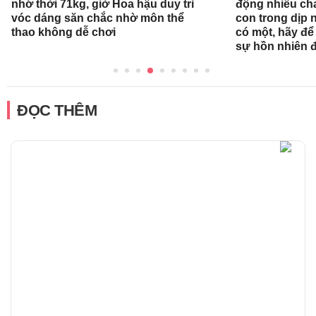
nhớ thời 71kg, giờ Hoa hậu duy trì
động nhiều ch
vóc dáng săn chắc nhờ môn thể
con trong dịp n
thao không dễ chơi
có một, hãy để
sự hồn nhiên 
ĐỌC THÊM