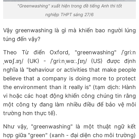
"Greenwashing" xuất hiện trong đề tiếng Anh thi tốt
nghiệp THPT sáng 27/6
Vậy greenwashing là gì mà khiến bao người lúng
túng đến vậy?
Theo Từ điển Oxford, "greenwashing" /ˈɡriːn
ˌwɒʃ.ɪŋ/ (UK) - /ˈɡriːnˌwɑː.ʃɪŋ/ (US) được định
nghĩa là "behaviour or activities that make people
believe that a company is doing more to protect
the environment than it really is" (tạm dịch: Hành
vi hoặc các hoạt động khiến công chúng tin rằng
một công ty đang làm nhiều điều để bảo vệ môi
trường hơn thực tế).
Như vậy, "greenwashing" là một thuật ngữ kết
hợp giữa "green" (xanh - đại diện cho môi trường)