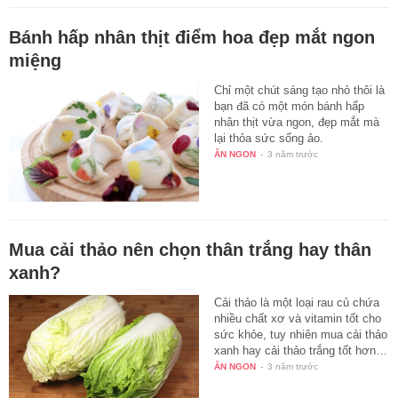
Bánh hấp nhân thịt điểm hoa đẹp mắt ngon
miệng
Chỉ một chút sáng tạo nhỏ thôi là
bạn đã có một món bánh hấp
nhân thịt vừa ngon, đẹp mắt mà
lại thỏa sức sống ảo.
ĂN NGON
-
3 năm trước
Mua cải thảo nên chọn thân trắng hay thân
xanh?
Cải thảo là một loại rau củ chứa
nhiều chất xơ và vitamin tốt cho
sức khỏe, tuy nhiên mua cải thảo
xanh hay cải thảo trắng tốt hơn…
ĂN NGON
-
3 năm trước