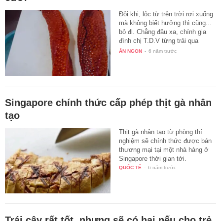
Đôi khi, lộc từ trên trời rơi xuống
mà không biết hưởng thì cũng...
bỏ đi. Chẳng đâu xa, chính gia
đình chị T.D.V từng trải qua
tình…
ĂN NGON
-
6 năm trước
Singapore chính thức cấp phép thịt gà nhân
tạo
Thịt gà nhân tạo từ phòng thí
nghiệm sẽ chính thức được bán
thương mại tại một nhà hàng ở
Singapore thời gian tới.
QUỐC TẾ
-
6 năm trước
Trái cây rất tốt, nhưng sẽ có hại nếu cho trẻ