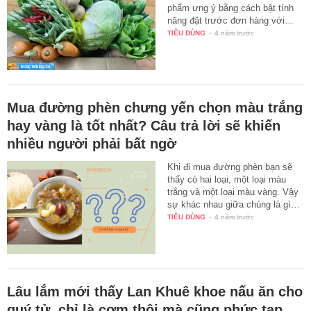
phẩm ưng ý bằng cách bật tính
năng đặt trước đơn hàng với…
TIÊU DÙNG
-
4 năm trước
Mua đường phèn chưng yến chọn màu trắng
hay vàng là tốt nhất? Câu trả lời sẽ khiến
nhiều người phải bất ngờ
Khi đi mua đường phèn bạn sẽ
thấy có hai loại, một loại màu
trắng và một loại màu vàng. Vậy
sự khác nhau giữa chúng là gì…
TIÊU DÙNG
-
4 năm trước
Lâu lắm mới thấy Lan Khuê khoe nấu ăn cho
quý tử, chỉ là cơm thôi mà cũng phức tạp