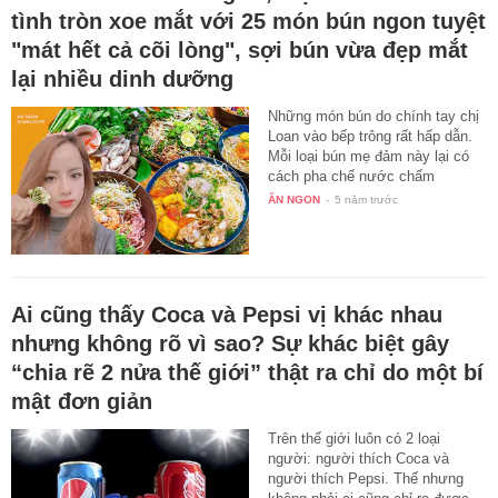
tình tròn xoe mắt với 25 món bún ngon tuyệt
"mát hết cả cõi lòng", sợi bún vừa đẹp mắt
lại nhiều dinh dưỡng
Những món bún do chính tay chị
Loan vào bếp trông rất hấp dẫn.
Mỗi loại bún mẹ đảm này lại có
cách pha chế nước chấm
thơm…
ĂN NGON
-
5 năm trước
Ai cũng thấy Coca và Pepsi vị khác nhau
nhưng không rõ vì sao? Sự khác biệt gây
“chia rẽ 2 nửa thế giới” thật ra chỉ do một bí
mật đơn giản
Trên thế giới luôn có 2 loại
người: người thích Coca và
người thích Pepsi. Thế nhưng