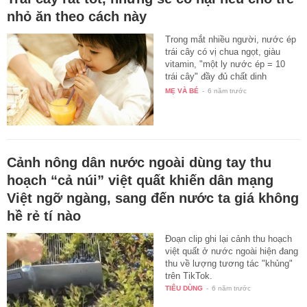
nhỏ ăn theo cách này
Trong mắt nhiều người, nước ép
trái cây có vị chua ngọt, giàu
vitamin, "một ly nước ép = 10
trái cây" đầy đủ chất dinh
dưỡng…
MẸ VÀ BÉ
-
6 năm trước
Cảnh nông dân nước ngoài dùng tay thu
hoạch “cả núi” việt quất khiến dân mạng
Việt ngỡ ngàng, sang đến nước ta giá không
hề rẻ tí nào
Đoạn clip ghi lại cảnh thu hoạch
việt quất ở nước ngoài hiện đang
thu về lượng tương tác "khủng"
trên TikTok.
TIÊU DÙNG
-
6 năm trước