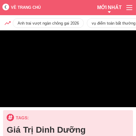
MỚI NHẤT
VỀ TRANG CHỦ
Anh trai vượt ngàn chông gai 2026
vụ điểm toán bất thường
TAGS:
Giá Trị Dinh Dưỡng