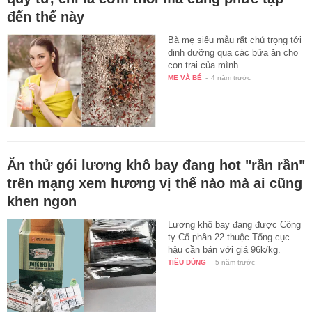
đến thế này
Bà mẹ siêu mẫu rất chú trọng tới
dinh dưỡng qua các bữa ăn cho
con trai của mình.
MẸ VÀ BÉ
-
4 năm trước
Ăn thử gói lương khô bay đang hot "rần rần"
trên mạng xem hương vị thế nào mà ai cũng
khen ngon
Lương khô bay đang được Công
ty Cổ phần 22 thuộc Tổng cục
hậu cần bán với giá 96k/kg.
TIÊU DÙNG
-
5 năm trước