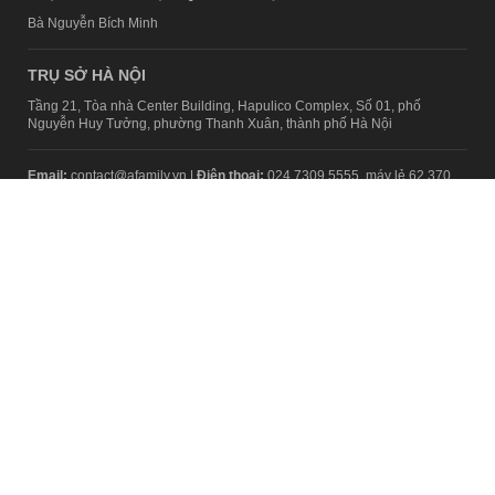
Bà Nguyễn Bích Minh
TRỤ SỞ HÀ NỘI
Tầng 21, Tòa nhà Center Building, Hapulico Complex, Số 01, phố
Nguyễn Huy Tưởng, phường Thanh Xuân, thành phố Hà Nội
Email:
contact@afamily.vn |
Điện thoại:
024 7309 5555, máy lẻ 62.370
VPĐD TẠI TP.HCM
Tầng 4, Tòa nhà 123, số 127 Võ Văn Tần, Phường Xuân Hòa, TPHCM
Điện thoại:
028 7307 7979
Giấy phép thiết lập trang thông tin điện tử tổng hợp trên mạng số
2217/GP-TTĐT do Sở Thông tin và Truyền thông Hà Nội cấp ngày 10
tháng 4 năm 2019
© Copyright 2008 - 2024 – Công ty Cổ phần VCCorp