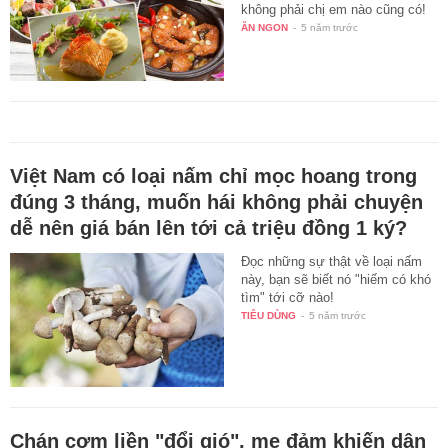
không phải chị em nào cũng có!
ĂN NGON
-
5 năm trước
Việt Nam có loại nấm chỉ mọc hoang trong
đúng 3 tháng, muốn hái không phải chuyện
dễ nên giá bán lên tới cả triệu đồng 1 ký?
Đọc những sự thật về loại nấm
này, bạn sẽ biết nó "hiếm có khó
tìm" tới cỡ nào!
TIÊU DÙNG
-
5 năm trước
Chán cơm liền "đổi gió", mẹ đảm khiến dân