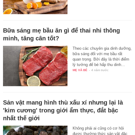
Bữa sáng mẹ bầu ăn gì để thai nhi thông
minh, tăng cân tốt?
Theo các chuyên gia dinh dưỡng,
bữa sáng đối với mẹ bầu rất
quan trọng. Bởi đây là thời điểm
lý tưởng để bé hấp thu dinh…
MẸ VÀ BÉ
-
4 năm trước
Sản vật mang hình thù xấu xí nhưng lại là
'kim cương' trong giới ẩm thực, đắt bậc
nhất thế giới
Không phải ai cũng có cơ hội
được thưởng thức sản vật đặc