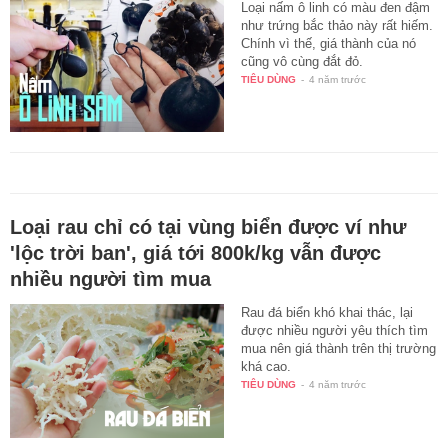
Loại nấm ô linh có màu đen đậm
như trứng bắc thảo này rất hiếm.
Chính vì thế, giá thành của nó
cũng vô cùng đắt đỏ.
TIÊU DÙNG
-
4 năm trước
Loại rau chỉ có tại vùng biển được ví như
'lộc trời ban', giá tới 800k/kg vẫn được
nhiều người tìm mua
Rau đá biển khó khai thác, lại
được nhiều người yêu thích tìm
mua nên giá thành trên thị trường
khá cao.
TIÊU DÙNG
-
4 năm trước