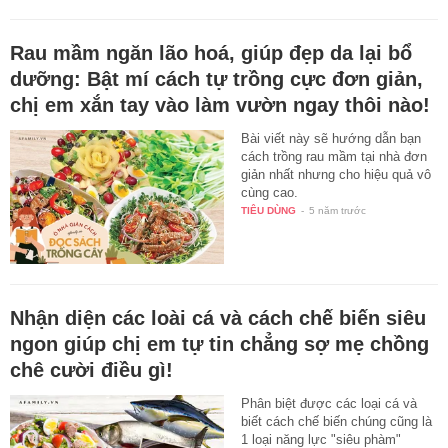
Rau mầm ngăn lão hoá, giúp đẹp da lại bổ
dưỡng: Bật mí cách tự trồng cực đơn giản,
chị em xắn tay vào làm vườn ngay thôi nào!
Bài viết này sẽ hướng dẫn bạn
cách trồng rau mầm tại nhà đơn
giản nhất nhưng cho hiệu quả vô
cùng cao.
TIÊU DÙNG
-
5 năm trước
Nhận diện các loài cá và cách chế biến siêu
ngon giúp chị em tự tin chẳng sợ mẹ chồng
chê cười điều gì!
Phân biệt được các loại cá và
biết cách chế biến chúng cũng là
1 loại năng lực "siêu phàm"