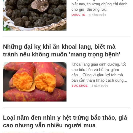
biệt này, thường chúng chỉ dành
cho giới thượng lưu.
QUỐC TẾ
-
4 năm trước
Những đại kỵ khi ăn khoai lang, biết mà
tránh nếu không muốn 'mang trọng bệnh'
Khoai lang giàu dinh dưỡng, tốt
cho tiêu hóa và hỗ trợ giảm
cân... Cũng vì giàu lợi ích mà
bạn cần tham khảo cách dùng…
SỨC KHỎE
-
4 năm trước
Loại nấm đen nhìn y hệt trứng bắc thảo, giá
cao nhưng vẫn nhiều người mua