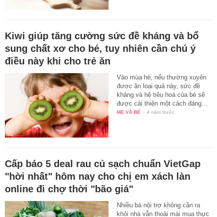
Kiwi giúp tăng cường sức đề kháng và bổ
sung chất xơ cho bé, tuy nhiên cần chú ý
điều này khi cho trẻ ăn
Vào mùa hè, nếu thường xuyên
được ăn loại quả này, sức đề
kháng và hệ tiêu hoá của bé sẽ
được cải thiện một cách đáng…
MẸ VÀ BÉ
-
4 năm trước
Cấp báo 5 deal rau củ sạch chuẩn VietGap
"hời nhất" hôm nay cho chị em xách làn
online đi chợ thời "bão giá"
Nhiều bà nội trợ không cần ra
khỏi nhà vẫn thoải mái mua thực