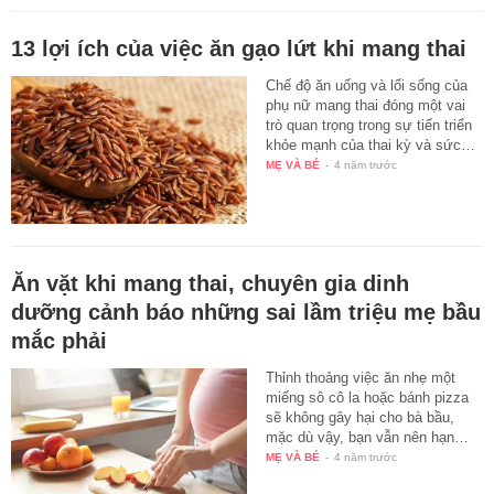
13 lợi ích của việc ăn gạo lứt khi mang thai
Chế độ ăn uống và lối sống của
phụ nữ mang thai đóng một vai
trò quan trọng trong sự tiến triển
khỏe mạnh của thai kỳ và sức…
MẸ VÀ BÉ
-
4 năm trước
Ăn vặt khi mang thai, chuyên gia dinh
dưỡng cảnh báo những sai lầm triệu mẹ bầu
mắc phải
Thỉnh thoảng việc ăn nhẹ một
miếng sô cô la hoặc bánh pizza
sẽ không gây hại cho bà bầu,
mặc dù vậy, bạn vẫn nên hạn…
MẸ VÀ BÉ
-
4 năm trước