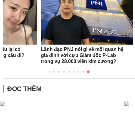
ều lại có
Lãnh đạo PNJ nói gì về mối quan hệ
àng xấu đi?
gia đình với cựu Giám đốc P-Lab
trong vụ 28.000 viên kim cương?
ĐỌC THÊM