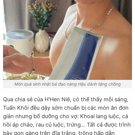
Món quà sinh nhật bá đạo nàng Hậu dành tặng chồng
Qua chia sẻ của H'Hen Niê, có thể thấy mỗi sáng,
Tuấn Khôi đều dậy sớm chuẩn bị các món ăn đơn
giản nhưng bổ dưỡng cho vợ: Khoai lang luộc, cá
hồi áp chảo, rau củ luộc, trứng… Tất cả được trình
bày gọn gàng trên đĩa trắng, trông hấp dẫn