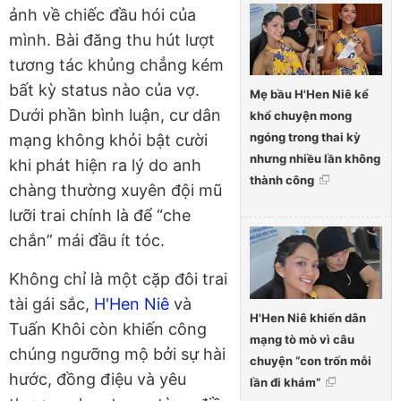
ảnh về chiếc đầu hói của
mình. Bài đăng thu hút lượt
tương tác khủng chẳng kém
bất kỳ status nào của vợ.
Mẹ bầu H'Hen Niê kể
Dưới phần bình luận, cư dân
khổ chuyện mong
ngóng trong thai kỳ
mạng không khỏi bật cười
nhưng nhiều lần không
khi phát hiện ra lý do anh
thành công
chàng thường xuyên đội mũ
lưỡi trai chính là để “che
chắn” mái đầu ít tóc.
Không chỉ là một cặp đôi trai
tài gái sắc,
H'Hen Niê
và
H'Hen Niê khiến dân
Tuấn Khôi còn khiến công
mạng tò mò vì câu
chúng ngưỡng mộ bởi sự hài
chuyện “con trốn mỗi
hước, đồng điệu và yêu
lần đi khám”