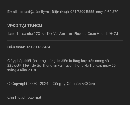
Email:
contact@afamily.vn |
Điện thoại:
024 7309 5555, máy lẻ 62.370
VPĐD TẠI TP.HCM
Tầng 4, Tòa nhà 123, số 127 Võ Văn Tần, Phường Xuân Hòa, TPHCM
Điện thoại:
028 7307 7979
Giấy phép thiết lập trang thông tin điện tử tổng hợp trên mạng số
2217/GP-TTĐT do Sở Thông tin và Truyền thông Hà Nội cấp ngày 10
tháng 4 năm 2019
© Copyright 2008 - 2024 – Công ty Cổ phần VCCorp
Chính sách bảo mật
Fanpage aFamily
Xem bản Desktop