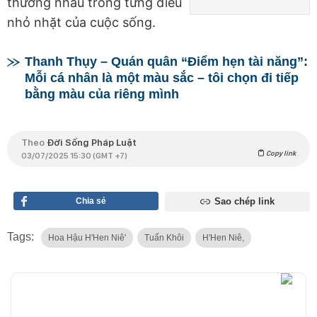
thương nhau trong từng điều
nhỏ nhặt của cuộc sống.
Thanh Thụy – Quán quân “Điểm hẹn tài năng”:
Mỗi cá nhân là một màu sắc – tôi chọn đi tiếp
bằng màu của riêng mình
Theo
Đời Sống Pháp Luật
Copy link
03/07/2025 15:30 (GMT +7)
Chia sẻ
Sao chép link
Tags:
Hoa Hậu H'Hen Niê'
Tuấn Khôi
H'Hen Niê,