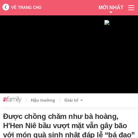
MỚI NHẤT
VỀ TRANG CHỦ
Hậu trường
Giải trí
Được chồng chăm như bà hoàng,
H'Hen Niê bầu vượt mặt vẫn gây bão
với món quà sinh nhật đáp lễ “bá đạo”