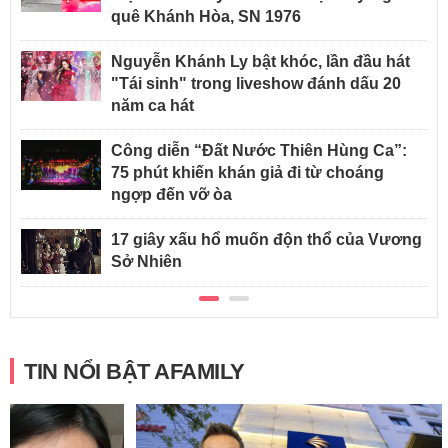
quê Khánh Hòa, SN 1976
Nguyễn Khánh Ly bật khóc, lần đầu hát
"Tái sinh" trong liveshow đánh dấu 20
năm ca hát
Công diễn “Đất Nước Thiên Hùng Ca”:
75 phút khiến khán giả đi từ choáng
ngợp đến vỡ òa
17 giây xấu hổ muốn độn thổ của Vương
Sở Nhiên
TIN NỔI BẬT AFAMILY