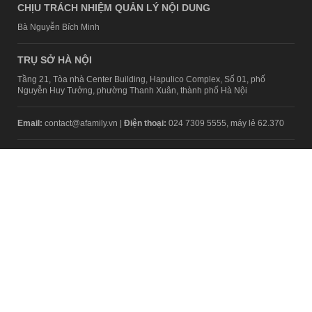
CHỊU TRÁCH NHIỆM QUẢN LÝ NỘI DUNG
Bà Nguyễn Bích Minh
TRỤ SỞ HÀ NỘI
Tầng 21, Tòa nhà Center Building, Hapulico Complex, Số 01, phố
Nguyễn Huy Tưởng, phường Thanh Xuân, thành phố Hà Nội
Email:
contact@afamily.vn |
Điện thoại:
024 7309 5555, máy lẻ 62.370
VPĐD TẠI TP.HCM
Tầng 4, Tòa nhà 123, số 127 Võ Văn Tần, Phường Xuân Hòa, TPHCM
Điện thoại:
028 7307 7979
Giấy phép thiết lập trang thông tin điện tử tổng hợp trên mạng số
2217/GP-TTĐT do Sở Thông tin và Truyền thông Hà Nội cấp ngày 10
tháng 4 năm 2019
© Copyright 2008 - 2024 – Công ty Cổ phần VCCorp