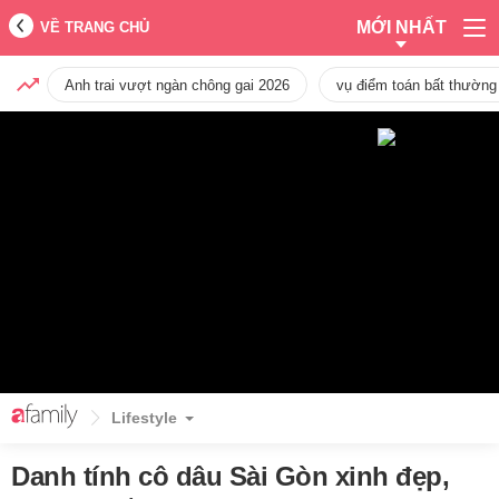
MỚI NHẤT
VỀ TRANG CHỦ
Anh trai vượt ngàn chông gai 2026
vụ điểm toán bất thường
Lifestyle
Danh tính cô dâu Sài Gòn xinh đẹp,