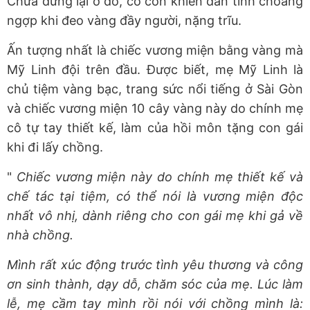
Chưa dừng lại ở đó, cô còn khiến dân tình choáng
ngợp khi đeo vàng đầy người, nặng trĩu.
Ấn tượng nhất là chiếc vương miện bằng vàng mà
Mỹ Linh đội trên đầu. Được biết, mẹ Mỹ Linh là
chủ tiệm vàng bạc, trang sức nổi tiếng ở Sài Gòn
và chiếc vương miện 10 cây vàng này do chính mẹ
cô tự tay thiết kế, làm của hồi môn tặng con gái
khi đi lấy chồng.
"
Chiếc vương miện này do chính mẹ thiết kế và
chế tác tại tiệm, có thể nói là vương miện độc
nhất vô nhị, dành riêng cho con gái mẹ khi gả về
nhà chồng.
Mình rất xúc động trước tình yêu thương và công
ơn sinh thành, dạy dỗ, chăm sóc của mẹ. Lúc làm
lễ, mẹ cầm tay mình rồi nói với chồng mình là: