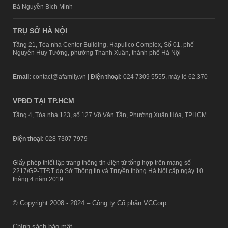
Bà Nguyễn Bích Minh
TRỤ SỞ HÀ NỘI
Tầng 21, Tòa nhà Center Building, Hapulico Complex, Số 01, phố
Nguyễn Huy Tưởng, phường Thanh Xuân, thành phố Hà Nội
Email:
contact@afamily.vn |
Điện thoại:
024 7309 5555, máy lẻ 62.370
VPĐD TẠI TP.HCM
Tầng 4, Tòa nhà 123, số 127 Võ Văn Tần, Phường Xuân Hòa, TPHCM
Điện thoại:
028 7307 7979
Giấy phép thiết lập trang thông tin điện tử tổng hợp trên mạng số
2217/GP-TTĐT do Sở Thông tin và Truyền thông Hà Nội cấp ngày 10
tháng 4 năm 2019
© Copyright 2008 - 2024 – Công ty Cổ phần VCCorp
Chính sách bảo mật