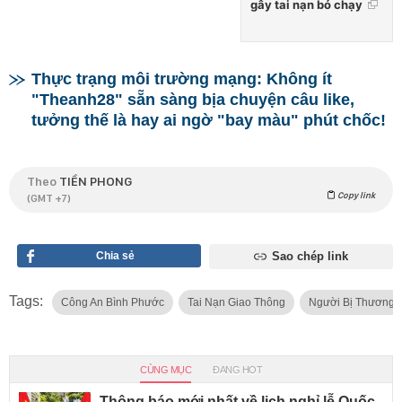
gây tai nạn bỏ chạy
Thực trạng môi trường mạng: Không ít
"Theanh28" sẵn sàng bịa chuyện câu like,
tưởng thế là hay ai ngờ "bay màu" phút chốc!
Theo
TIỀN PHONG
Copy link
(GMT +7)
Chia sẻ
Sao chép link
Tags:
Công An Bình Phước
Tai Nạn Giao Thông
Người Bị Thương
CÙNG MỤC
ĐANG HOT
Thông báo mới nhất về lịch nghỉ lễ Quốc