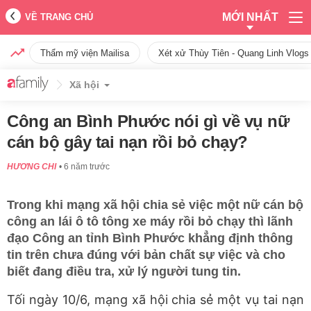
MỚI NHẤT
VỀ TRANG CHỦ
Thẩm mỹ viện Mailisa
Xét xử Thùy Tiên - Quang Linh Vlogs
Xã hội
Công an Bình Phước nói gì về vụ nữ
cán bộ gây tai nạn rồi bỏ chạy?
HƯƠNG CHI
6 năm trước
Trong khi mạng xã hội chia sẻ việc một nữ cán bộ
công an lái ô tô tông xe máy rồi bỏ chạy thì lãnh
đạo Công an tỉnh Bình Phước khẳng định thông
tin trên chưa đúng với bản chất sự việc và cho
biết đang điều tra, xử lý người tung tin.
Tối ngày 10/6, mạng xã hội chia sẻ một vụ tai nạn