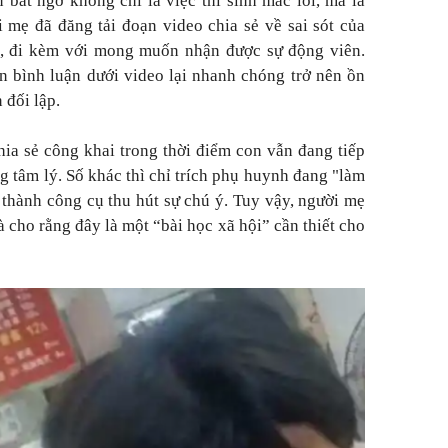
 bất ngờ không chỉ là việc thí sinh mắc lỗi, mà là
 mẹ đã đăng tải đoạn video chia sẻ về sai sót của
nh, đi kèm với mong muốn nhận được sự động viên.
 bình luận dưới video lại nhanh chóng trở nên ồn
 đối lập.
hia sẻ công khai trong thời điểm con vẫn đang tiếp
g tâm lý. Số khác thì chỉ trích phụ huynh đang "làm
 thành công cụ thu hút sự chú ý. Tuy vậy, người mẹ
 cho rằng đây là một “bài học xã hội” cần thiết cho