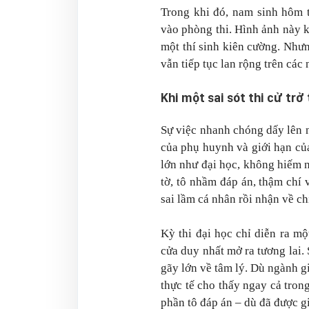
Trong khi đó, nam sinh hôm 
vào phòng thi. Hình ảnh này 
một thí sinh kiên cường. Như
vẫn tiếp tục lan rộng trên các 
Khi một sai sót thi cử trở
Sự việc nhanh chóng dấy lên nh
của phụ huynh và giới hạn của
lớn như đại học, không hiếm n
tờ, tô nhầm đáp án, thậm chí
sai lầm cá nhân rồi nhận về ch
Kỳ thi đại học chỉ diễn ra mộ
cửa duy nhất mở ra tương lai. 
gãy lớn về tâm lý. Dù ngành 
thực tế cho thấy ngay cả trong
phần tô đáp án – dù đã được g