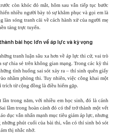
trước còn khóc đỏ mắt, hôm sau vẫn tiếp tục bước
khiến nhiều người bày tỏ sự khâm phục và gọi em là
ng làn sóng tranh cãi về cách hành xử của người mẹ
nền tảng trực tuyến.
 thành bài học lớn về áp lực và kỳ vọng
ững tranh luận sâu xa hơn về áp lực thi cử, vai trò
 sự chia sẻ trên không gian mạng. Trong các kỳ thi
hững tình huống sai sót xảy ra – thí sinh quên giấy
 vào nhầm phòng thi. Tuy nhiên, việc công khai một
ỉ trích từ cộng đồng là điều hiếm gặp.
t lần trong năm, với nhiều em học sinh, đó là cánh
Sai lầm trong hoàn cảnh đó có thể trở thành một vết
giáo dục vẫn nhấn mạnh mục tiêu giảm áp lực, nhưng
 những phút cuối của bài thi, vẫn có thí sinh bỏ sót
iám thị nhắc nhở.