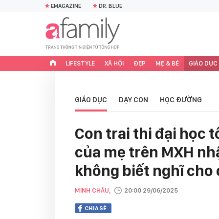
EMAGAZINE
DR. BLUE
LIFESTYLE
XÃ HỘI
ĐẸP
MẸ & BÉ
GIÁO DỤC
GIÁO DỤC
DẠY CON
HỌC ĐƯỜNG
Con trai thi đại học 
của mẹ trên MXH nhậ
không biết nghĩ cho 
MINH CHÂU,
20:00 29/06/2025
CHIA SẺ