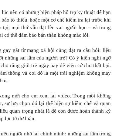
 lúc nên có những biện pháp hỗ trợ kỹ thuật để hạn
 báo tô thiếu, hoặc một cơ chế kiểm tra lại trước khi
n tại, mọi thứ vẫn đặt lên vai người học – và trong
i có thể đảm bảo bản thân không mắc lỗi.
gay gắt từ mạng xã hội cũng đặt ra câu hỏi: liệu
ới những sai lầm của người trẻ? Có ý kiến nghi ngờ
cho rằng giới trẻ ngày nay dễ viện cớ cho thất bại.
ảm thông và coi đó là một trải nghiệm không may
hải.
 xong mới cho em xem lại video. Trong một không
, sự lựa chọn đó lại thể hiện sự kiềm chế và quan
 điều quan trọng nhất là để con được hoàn thành kỳ
p lực từ dư luận.
iều người nhớ lại chính mình: những sai lầm trong