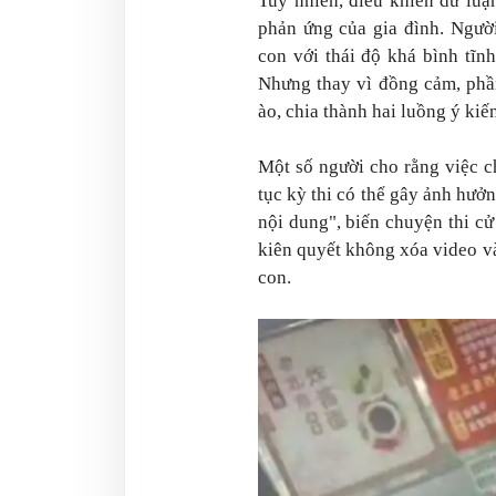
Tuy nhiên, điều khiến dư luận
phản ứng của gia đình. Người
con với thái độ khá bình tĩ
Nhưng thay vì đồng cảm, phần
ào, chia thành hai luồng ý kiến
Một số người cho rằng việc c
tục kỳ thi có thể gây ảnh hưởn
nội dung", biến chuyện thi cử
kiên quyết không xóa video và
con.