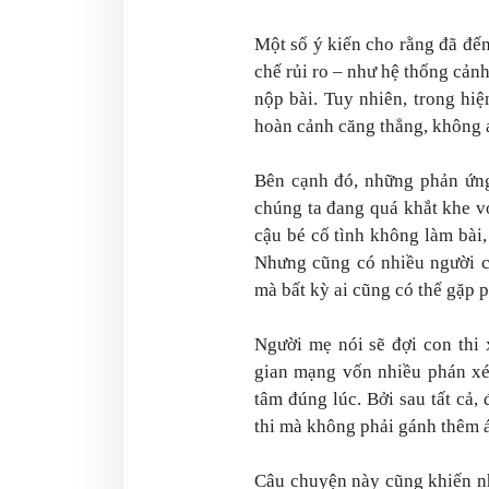
Một số ý kiến cho rằng đã đến
chế rủi ro – như hệ thống cảnh
nộp bài. Tuy nhiên, trong hiệ
hoàn cảnh căng thẳng, không a
Bên cạnh đó, những phản ứng 
chúng ta đang quá khắt khe v
cậu bé cố tình không làm bài, 
Nhưng cũng có nhiều người c
mà bất kỳ ai cũng có thể gặp p
Người mẹ nói sẽ đợi con thi
gian mạng vốn nhiều phán xét
tâm đúng lúc. Bởi sau tất cả,
thi mà không phải gánh thêm á
Câu chuyện này cũng khiến nh