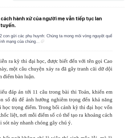
 cách hành xử của người mẹ vẫn tiếp tục lan
 tuyến.
2 con gửi các phụ huynh: Chúng ta mong mỏi vòng nguyệt quế
 tính mạng của chúng…
ễn ra kỳ thi đại học, được biết đến với tên gọi Cao
này, một câu chuyện xảy ra đã gây tranh cãi dữ dội
m điểm bàn luận.
iếu đáp án tới 11 câu trong bài thi Toán, khiến em
n số đủ để ảnh hưởng nghiêm trọng đến khả năng
i học trọng điểm. Trong bối cảnh kỳ thi đại học vốn
hốc liệt, nơi mỗi điểm số có thể tạo ra khoảng cách
ai sót này nhanh chóng gây chú ý.