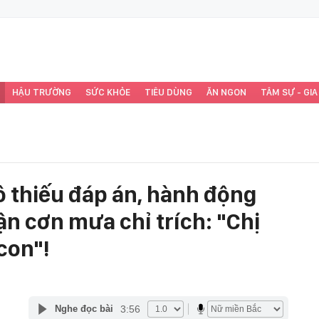
HẬU TRƯỜNG
SỨC KHỎE
TIÊU DÙNG
ĂN NGON
TÂM SỰ - GIA
tô thiếu đáp án, hành động
n cơn mưa chỉ trích: "Chị
con"!
3:56
Nghe đọc bài