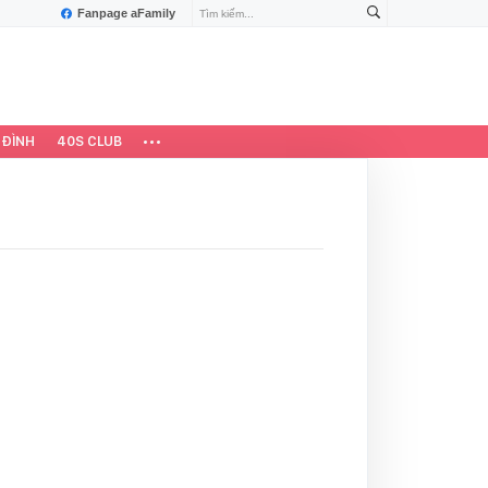
Fanpage aFamily
 ĐÌNH
40S CLUB