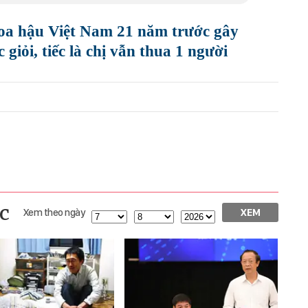
oa hậu Việt Nam 21 năm trước gây
giỏi, tiếc là chị vẫn thua 1 người
c
Xem theo ngày
XEM