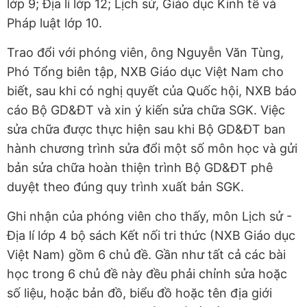
lớp 9; Địa lí lớp 12; Lịch sử, Giáo dục Kinh tế và
Pháp luật lớp 10.
Trao đổi với phóng viên, ông Nguyễn Văn Tùng,
Phó Tổng biên tập, NXB Giáo dục Việt Nam cho
biết, sau khi có nghị quyết của Quốc hội, NXB báo
cáo Bộ GD&ĐT và xin ý kiến sửa chữa SGK. Việc
sửa chữa được thực hiện sau khi Bộ GD&ĐT ban
hành chương trình sửa đổi một số môn học và gửi
bản sửa chữa hoàn thiện trình Bộ GD&ĐT phê
duyệt theo đúng quy trình xuất bản SGK.
Ghi nhận của phóng viên cho thấy, môn Lịch sử -
Địa lí lớp 4 bộ sách Kết nối tri thức (NXB Giáo dục
Việt Nam) gồm 6 chủ đề. Gần như tất cả các bài
học trong 6 chủ đề này đều phải chỉnh sửa hoặc
số liệu, hoặc bản đồ, biểu đồ hoặc tên địa giới