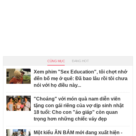
CÙNG MỤC
ĐANG HOT
Xem phim "Sex Education", tôi chợt nhớ
đến bố mẹ ở quê: Đã bao lâu rồi tôi chưa
nói với họ điều này...
"Choáng" với món quà nam diễn viên
tặng con gái riêng của vợ dịp sinh nhật
18 tuổi: Cho con "áo giáp" còn quan
trọng hơn những chiếc váy đẹp
Một kiểu ĂN BÁM mới đang xuất hiện -