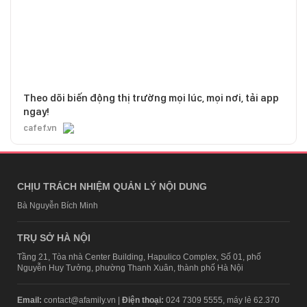
Theo dõi biến động thị trường mọi lúc, mọi nơi, tải app
ngay!
cafef.vn
CHỊU TRÁCH NHIỆM QUẢN LÝ NỘI DUNG
Bà Nguyễn Bích Minh
TRỤ SỞ HÀ NỘI
Tầng 21, Tòa nhà Center Building, Hapulico Complex, Số 01, phố
Nguyễn Huy Tưởng, phường Thanh Xuân, thành phố Hà Nội
Email:
contact@afamily.vn |
Điện thoại:
024 7309 5555, máy lẻ 62.370