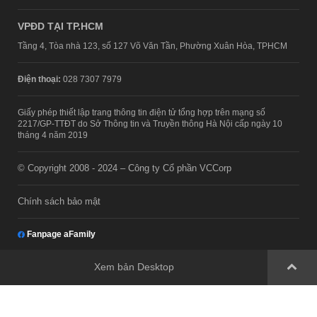
VPĐD TẠI TP.HCM
Tầng 4, Tòa nhà 123, số 127 Võ Văn Tần, Phường Xuân Hòa, TPHCM
Điện thoại:
028 7307 7979
Giấy phép thiết lập trang thông tin điện tử tổng hợp trên mạng số
2217/GP-TTĐT do Sở Thông tin và Truyền thông Hà Nội cấp ngày 10
tháng 4 năm 2019
© Copyright 2008 - 2024 – Công ty Cổ phần VCCorp
Chính sách bảo mật
Fanpage aFamily
Xem bản Desktop