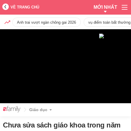
MỚI NHẤT
VỀ TRANG CHỦ
Anh trai vượt ngàn chông gai 2026
vụ điểm toán bất thường
Giáo dục
Chưa sửa sách giáo khoa trong năm