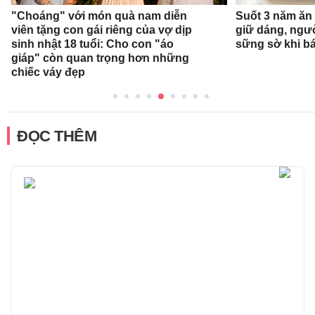
"Choáng" với món quà nam diễn
Suốt 3 năm ăn
viên tặng con gái riêng của vợ dịp
giữ dáng, ngư
sinh nhật 18 tuổi: Cho con "áo
sững sờ khi bá
giáp" còn quan trọng hơn những
chiếc váy đẹp
ĐỌC THÊM