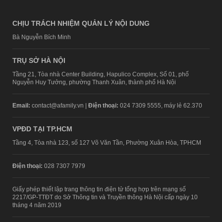
CHỊU TRÁCH NHIỆM QUẢN LÝ NỘI DUNG
Bà Nguyễn Bích Minh
TRỤ SỞ HÀ NỘI
Tầng 21, Tòa nhà Center Building, Hapulico Complex, Số 01, phố
Nguyễn Huy Tưởng, phường Thanh Xuân, thành phố Hà Nội
Email:
contact@afamily.vn |
Điện thoại:
024 7309 5555, máy lẻ 62.370
VPĐD TẠI TP.HCM
Tầng 4, Tòa nhà 123, số 127 Võ Văn Tần, Phường Xuân Hòa, TPHCM
Điện thoại:
028 7307 7979
Giấy phép thiết lập trang thông tin điện tử tổng hợp trên mạng số
2217/GP-TTĐT do Sở Thông tin và Truyền thông Hà Nội cấp ngày 10
tháng 4 năm 2019