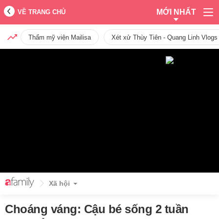
MỚI NHẤT
VỀ TRANG CHỦ
Thẩm mỹ viện Mailisa
Xét xử Thùy Tiên - Quang Linh Vlogs
Xã hội
Choáng váng: Cậu bé sống 2 tuần