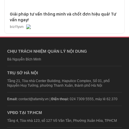
Giải pháp tư vấn thông minh và chốt đơn hiệu quả! Tư
vấn ngay!
bizfly.vn
CHỊU TRÁCH NHIỆM QUẢN LÝ NỘI DUNG
Bà Nguyễn Bích Minh
TRỤ SỞ HÀ NỘI
Tầng 21, Tòa nhà Center Building, Hapulico Complex, Số 01, phố
Nguyễn Huy Tưởng, phường Thanh Xuân, thành phố Hà Nội
Email:
contact@afamily.vn |
Điện thoại:
024 7309 5555, máy lẻ 62.370
VPĐD TẠI TP.HCM
Tầng 4, Tòa nhà 123, số 127 Võ Văn Tần, Phường Xuân Hòa, TPHCM