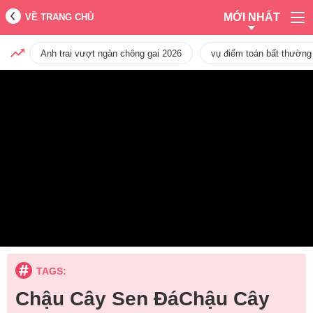
MỚI NHẤT
VỀ TRANG CHỦ
Anh trai vượt ngàn chông gai 2026
vụ điểm toán bất thường
TAGS:
Chậu Cây Sen ĐáChậu Cây