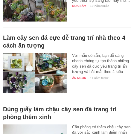
yêu thích sự sáng tạo, hãy thử…
MUA SẮM
-
10 năm trước
Làm cây sen đá cực dễ trang trí nhà theo 4
cách ấn tượng
Với mẫu có sẵn, bạn dễ dàng
nhanh chóng tự tạo thành những
cây sen đá cực yêu trang trí ấn
tượng và bắt mắt theo 4 kiểu
sau…
ĂN NGON
-
11 năm trước
Dùng giấy làm chậu cây sen đá trang trí
phòng thêm xinh
Căn phòng có thêm chậu cây sen
đá với sắc xanh làm điểm nhấn