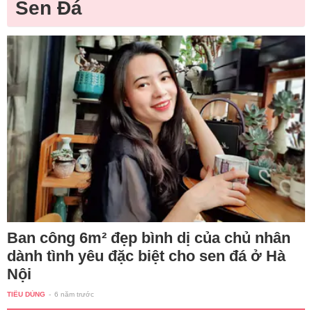
Sen Đá
Ban công 6m² đẹp bình dị của chủ nhân
dành tình yêu đặc biệt cho sen đá ở Hà
Nội
TIÊU DÙNG
-
6 năm trước