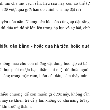
rình mà cha mẹ vạch sẵn, liệu sau này con có thể tự
nh để vượt qua giới hạn do chính cha mẹ đặt ra?
 quyền uốn nắn. Nhưng nếu lúc nào cũng áp đặt rằng
thì đứa trẻ đó sẽ lớn lên trong áp lực và sợ hãi, chứ
thiếu cân bằng - hoặc quá hà tiện, hoặc quá
 không mua cho con những vật dụng học tập cơ bản
 đi học phải mượn bạn, thậm chí nhặt đồ thừa người
ẽ sống trong mặc cảm, luôn cúi đầu, cảm thấy mình
 chiều chuộng, để con muốn gì được nấy, không cần
u này sẽ khiến trẻ dễ ỷ lại, không có khả năng tự lập
" khi trưởng thành.