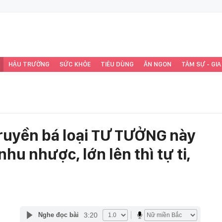
HẬU TRƯỜNG
SỨC KHỎE
TIÊU DÙNG
ĂN NGON
TÂM SỰ - GIA
ruyền bá loại TƯ TƯỞNG này
nhu nhược, lớn lên thì tự ti,
3:20
Nghe đọc bài