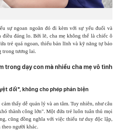
nếu sự ngoan ngoãn đó đi kèm với sự yếu đuối và
à điều đáng lo. Bởi lẽ, cha mẹ không thể là chiếc ô
ứa trẻ quá ngoan, thiếu bản lĩnh và kỹ năng tự bảo
 trong tương lai.
m trong dạy con mà nhiều cha mẹ vô tình
uyệt đối", không cho phép phản biện
 cảm thấy dễ quản lý và an tâm. Tuy nhiên, như câu
 khó thành công lớn".
Một đứa trẻ luôn tuân thủ mọi
ng, cũng đồng nghĩa với việc thiếu tư duy độc lập,
n theo người khác.