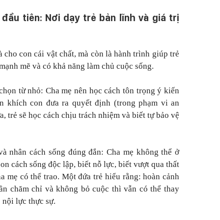
đầu tiên: Nơi dạy trẻ bản lĩnh và giá trị
 cho con cái vật chất, mà còn là hành trình giúp trẻ
, mạnh mẽ và có khả năng làm chủ cuộc sống
.
chọn từ nhỏ:
Cha mẹ nên học cách tôn trọng ý kiến
n khích con đưa ra quyết định (trong phạm vi an
, trẻ sẽ học cách chịu trách nhiệm và biết tự bảo vệ
và nhân cách sống đúng đắn:
Cha mẹ không thể ở
on cách sống độc lập, biết nỗ lực, biết vượt qua thất
a mẹ có thể trao. Một đứa trẻ hiểu rằng: hoàn cảnh
ần chăm chỉ và không bỏ cuộc thì vẫn có thể thay
 nội lực thực sự.