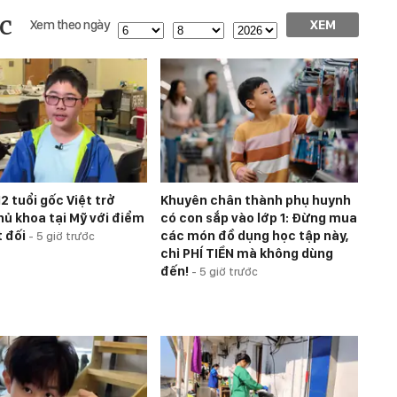
c
Xem theo ngày
XEM
2 tuổi gốc Việt trở
Khuyên chân thành phụ huynh
hủ khoa tại Mỹ với điểm
có con sắp vào lớp 1: Đừng mua
t đối
các món đồ dụng học tập này,
-
5 giờ trước
chỉ PHÍ TIỀN mà không dùng
đến!
-
5 giờ trước