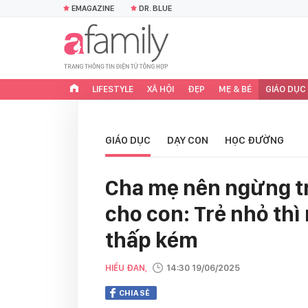
EMAGAZINE
DR. BLUE
LIFESTYLE
XÃ HỘI
ĐẸP
MẸ & BÉ
GIÁO DỤC
GIÁO DỤC
DẠY CON
HỌC ĐƯỜNG
Cha mẹ nên ngừng t
cho con: Trẻ nhỏ thì 
thấp kém
HIỂU ĐAN,
14:30 19/06/2025
CHIA SẺ