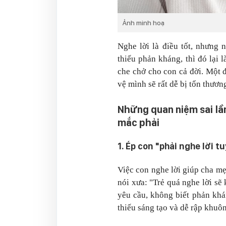
Ảnh minh hoạ
Nghe lời là điều tốt
, nhưng 
thiếu phản kháng, thì đó lại l
che chở cho con cả đời. Một đ
vệ mình sẽ rất dễ bị tổn thương
Những quan niệm sai lầ
mắc phải
1. Ép con "phải nghe lời t
Việc con nghe lời giúp cha mẹ
nói xưa:
"Trẻ quá nghe lời sẽ
yêu cầu, không biết phản khá
thiếu sáng tạo và dễ rập khuô