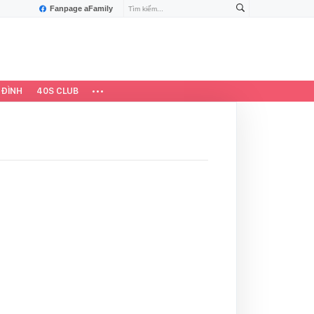
Fanpage aFamily
 ĐÌNH
40S CLUB