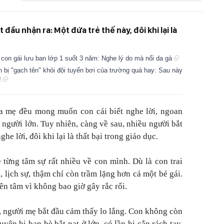
đầu nhận ra: Một đứa trẻ thế này, đôi khi lại là
 con gái lưu ban lớp 1 suốt 3 năm: Nghe lý do mà nổi da gà
 bị "gạch tên" khỏi đội tuyển bơi của trường quá hay: Sau này
!
ha mẹ đều mong muốn con cái biết nghe lời, ngoan
 người lớn. Tuy nhiên, càng về sau, nhiều người bắt
he lời, đôi khi lại là thất bại trong giáo dục.
 từng tâm sự rất nhiều về con mình. Dù là con trai
 lịch sự, thậm chí còn trầm lặng hơn cả một bé gái.
ên tâm vì không bao giờ gây rắc rối.
, người mẹ bắt đầu cảm thấy lo lắng. Con không còn
yên bị bạn bè bắt nạt ở lớp, có lần bị cắn rách tay,