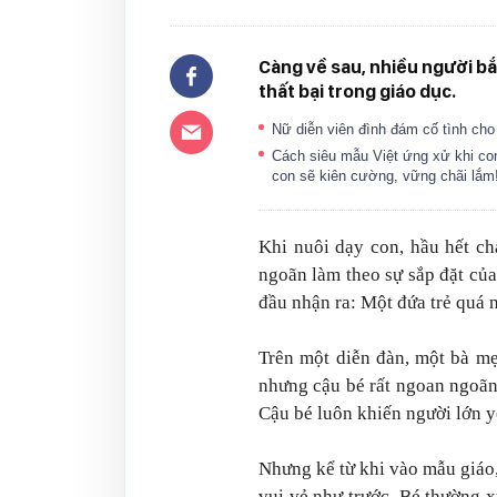
Càng về sau, nhiều người bắt 
thất bại trong giáo dục.
Nữ diễn viên đình đám cố tình cho
Cách siêu mẫu Việt ứng xử khi con
con sẽ kiên cường, vững chãi lắm
Khi nuôi dạy con, hầu hết c
ngoãn làm theo sự sắp đặt của
đầu nhận ra:
Một đứa trẻ quá ng
Trên một diễn đàn, một bà mẹ
nhưng cậu bé rất ngoan ngoãn,
Cậu bé luôn khiến người lớn y
Nhưng kể từ khi vào mẫu giáo
vui vẻ như trước. Bé thường xu