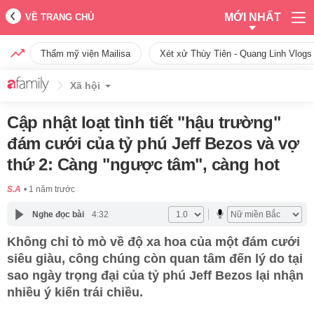
MỚI NHẤT
VỀ TRANG CHỦ
Thẩm mỹ viện Mailisa
Xét xử Thùy Tiên - Quang Linh Vlogs
Xã hội
Cập nhật loạt tình tiết "hậu trường"
đám cưới của tỷ phú Jeff Bezos và vợ
thứ 2: Càng "ngược tâm", càng hot
S.A
1 năm trước
Nghe đọc bài
4:32
Không chỉ tò mò về độ xa hoa của một đám cưới
siêu giàu, công chúng còn quan tâm đến lý do tại
sao ngày trọng đại của tỷ phú Jeff Bezos lại nhận
nhiều ý kiến trái chiều.