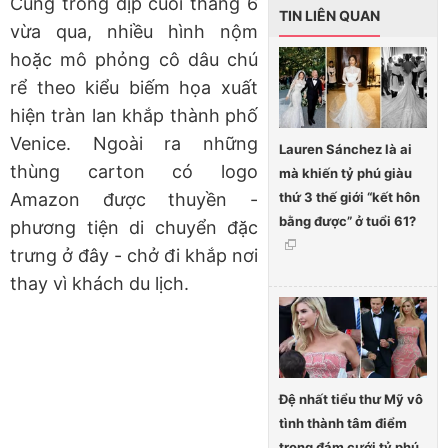
Cũng trong dịp cuối tháng 6
TIN LIÊN QUAN
vừa qua, nhiều hình nộm
hoặc mô phỏng cô dâu chú
rể theo kiểu biếm họa xuất
hiện tràn lan khắp thành phố
Venice. Ngoài ra những
Lauren Sánchez là ai
thùng carton có logo
mà khiến tỷ phú giàu
thứ 3 thế giới “kết hôn
Amazon được thuyền -
bằng được” ở tuổi 61?
phương tiện di chuyển đặc
trưng ở đây - chở đi khắp nơi
thay vì khách du lịch.
Đệ nhất tiểu thư Mỹ vô
tình thành tâm điểm
trong đám cưới tỷ phú