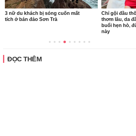
3 nữ du khách bị sóng cuốn mất
Chỉ gội đầu th
tích ở bán đảo Sơn Trà
thơm lâu, da đ
buổi hẹn hò, 
này
ĐỌC THÊM
CHỊU TRÁCH NHIỆM QUẢN LÝ NỘI DUNG
Bà Nguyễn Bích Minh
TRỤ SỞ HÀ NỘI
Tầng 21, Tòa nhà Center Building, Hapulico Complex, Số 01, phố
Nguyễn Huy Tưởng, phường Thanh Xuân, thành phố Hà Nội