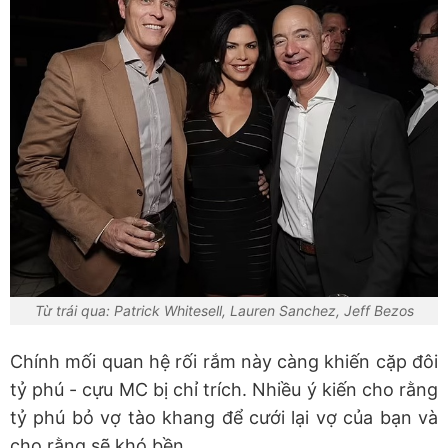
Từ trái qua: Patrick Whitesell, Lauren Sanchez, Jeff Bezos
Chính mối quan hệ rối rắm này càng khiến cặp đôi
tỷ phú - cựu MC bị chỉ trích. Nhiều ý kiến cho rằng
tỷ phú bỏ vợ tào khang để cưới lại vợ của bạn và
cho rằng sẽ khó bền.