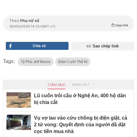
Theo
Phụ nữ số
Copy link
28/06/2025 14:22 (GMT +7)
Chia sẻ
Sao chép link
Tags:
Tỷ Phú Jeff Bezos
Đám Cưới Thế Kỉ
CÙNG MỤC
ĐANG HOT
Lũ cuốn trôi cầu ở Nghệ An, 400 hộ dân
bị chia cắt
Vụ vợ lao vào cứu chồng bị điện giật, cả
2 tử vong: Quyết định của người đã đặt
cọc tiền mua nhà