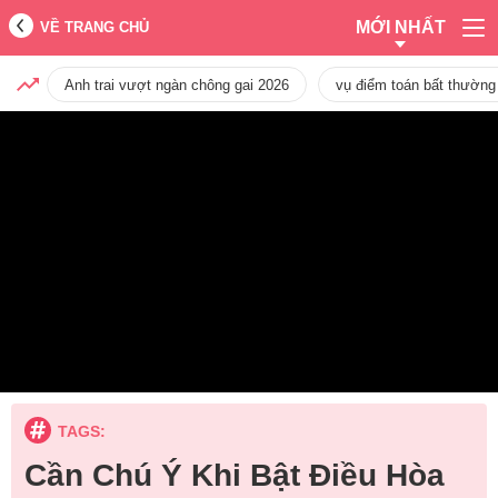
MỚI NHẤT
VỀ TRANG CHỦ
Anh trai vượt ngàn chông gai 2026
vụ điểm toán bất thường
TAGS:
Cần Chú Ý Khi Bật Điều Hòa