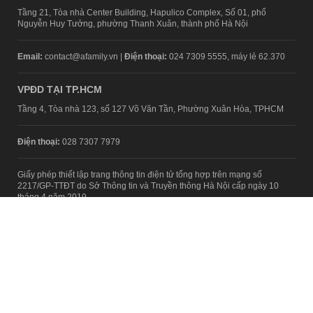
Tầng 21, Tòa nhà Center Building, Hapulico Complex, Số 01, phố
Nguyễn Huy Tưởng, phường Thanh Xuân, thành phố Hà Nội
Email:
contact@afamily.vn |
Điện thoại:
024 7309 5555, máy lẻ 62.370
VPĐD TẠI TP.HCM
Tầng 4, Tòa nhà 123, số 127 Võ Văn Tần, Phường Xuân Hòa, TPHCM
Điện thoại:
028 7307 7979
Giấy phép thiết lập trang thông tin điện tử tổng hợp trên mạng số
2217/GP-TTĐT do Sở Thông tin và Truyền thông Hà Nội cấp ngày 10
tháng 4 năm 2019
© Copyright 2008 - 2024 – Công ty Cổ phần VCCorp
Chính sách bảo mật
Fanpage aFamily