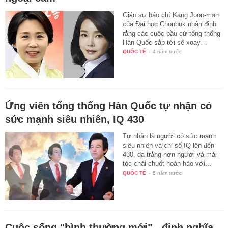
Giáo sư báo chí Kang Joon-man
của Đại học Chonbuk nhận định
rằng các cuộc bầu cử tổng thống
Hàn Quốc sắp tới sẽ xoay…
QUỐC TẾ
-
4 năm trước
Ứng viên tổng thống Hàn Quốc tự nhận có
sức mạnh siêu nhiên, IQ 430
Tự nhận là người có sức mạnh
siêu nhiên và chỉ số IQ lên đến
430, da trắng hơn người và mái
tóc chải chuốt hoàn hảo với…
QUỐC TẾ
-
5 năm trước
Cuộc sống "bình thường mới" - định nghĩa