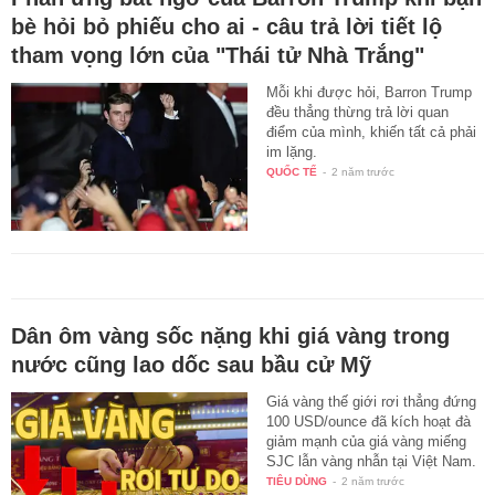
bè hỏi bỏ phiếu cho ai - câu trả lời tiết lộ
tham vọng lớn của "Thái tử Nhà Trắng"
Mỗi khi được hỏi, Barron Trump
đều thẳng thừng trả lời quan
điểm của mình, khiến tất cả phải
im lặng.
QUỐC TẾ
-
2 năm trước
Dân ôm vàng sốc nặng khi giá vàng trong
nước cũng lao dốc sau bầu cử Mỹ
Giá vàng thế giới rơi thẳng đứng
100 USD/ounce đã kích hoạt đà
giảm mạnh của giá vàng miếng
SJC lẫn vàng nhẫn tại Việt Nam.
TIÊU DÙNG
-
2 năm trước