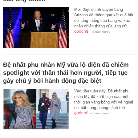
Mới đây, chính quyền bang
Arizona đã thông qua kết quả bầu
cử tổng thống của bang và xác
nhận chiến thắng của ứng cử…
QUỐC TẾ
-
6 năm trước
Đệ nhất phu nhân Mỹ vừa lộ diện đã chiếm
spotlight với thần thái hơn người, tiếp tục
gây chú ý bởi hành động đặc biệt
Vào đầu tuần này, Đệ nhất phu
nhân Mỹ đã xuất hiện sau một
thời gian vắng bóng với vẻ ngoài
nổi bật cùng phong cách thời…
QUỐC TẾ
-
6 năm trước