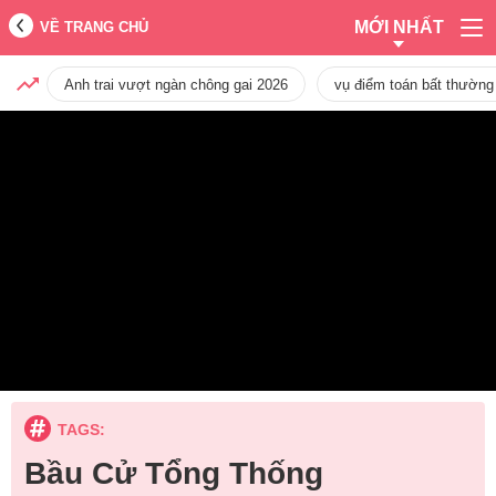
MỚI NHẤT
VỀ TRANG CHỦ
Anh trai vượt ngàn chông gai 2026
vụ điểm toán bất thường
TAGS:
Bầu Cử Tổng Thống