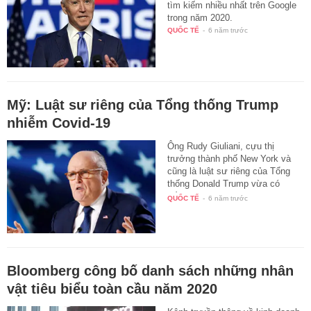
tìm kiếm nhiều nhất trên Google
trong năm 2020.
QUỐC TẾ
-
6 năm trước
Mỹ: Luật sư riêng của Tổng thống Trump
nhiễm Covid-19
Ông Rudy Giuliani, cựu thị
trưởng thành phố New York và
cũng là luật sư riêng của Tổng
thống Donald Trump vừa có
kết…
QUỐC TẾ
-
6 năm trước
Bloomberg công bố danh sách những nhân
vật tiêu biểu toàn cầu năm 2020