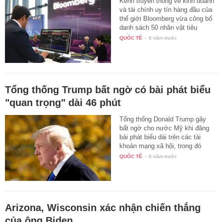
Kênh truyền thông về kinh doanh
và tài chính uy tín hàng đầu của
thế giới Bloomberg vừa công bố
danh sách 50 nhân vật tiêu
biểu…
QUỐC TẾ
-
6 năm trước
Tổng thống Trump bất ngờ có bài phát biểu
"quan trọng" dài 46 phút
Tổng thống Donald Trump gây
bất ngờ cho nước Mỹ khi đăng
bài phát biểu dài trên các tài
khoản mạng xã hội, trong đó
ông…
QUỐC TẾ
-
6 năm trước
Arizona, Wisconsin xác nhận chiến thắng
của ông Biden