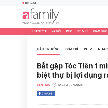
DR. BLUE
LIFESTYLE
XÃ HỘI
ĐẸP
MẸ & BÉ
GIÁO DỤC
HẬU TRƯỜNG
GIẢI TRÍ
PHIM
NHẠC
Bắt gặp Tóc Tiên 1 m
biệt thự bị lợi dụng 
LIÊN HOA,
10:03 31/07/2025
CHIA SẺ