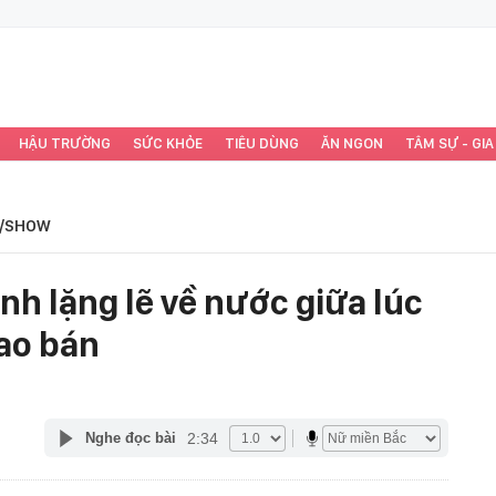
HẬU TRƯỜNG
SỨC KHỎE
TIÊU DÙNG
ĂN NGON
TÂM SỰ - GIA
/SHOW
ình lặng lẽ về nước giữa lúc
rao bán
2:34
Nghe đọc bài