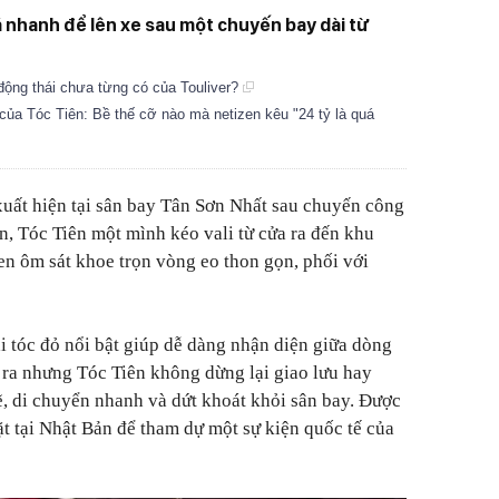
á nhanh để lên xe sau một chuyến bay dài từ
 động thái chưa từng có của Touliver?
n của Tóc Tiên: Bề thế cỡ nào mà netizen kêu "24 tỷ là quá
uất hiện tại sân bay Tân Sơn Nhất sau chuyến công
n, Tóc Tiên một mình kéo vali từ cửa ra đến khu
đen ôm sát khoe trọn vòng eo thon gọn, phối với
i tóc đỏ nổi bật giúp dễ dàng nhận diện giữa dòng
 ra nhưng Tóc Tiên không dừng lại giao lưu hay
lẽ, di chuyển nhanh và dứt khoát khỏi sân bay. Được
mặt tại Nhật Bản để tham dự một sự kiện quốc tế của