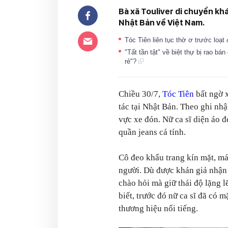
Bà xã Touliver di chuyển kh
Nhật Bản về Việt Nam.
Tóc Tiên liên tục thờ ơ trước loạt
"Tất tần tật" về biệt thự bị rao bá
rẻ"?
Chiều 30/7,
Tóc Tiên
bất ngờ x
tác tại Nhật Bản. Theo ghi nhậ
vực xe đón. Nữ ca sĩ diện áo 
quần jeans cá tính.
Cô đeo khẩu trang kín mặt, má
người. Dù được khán giả nhận
chào hỏi mà giữ thái độ lặng 
biết, trước đó nữ ca sĩ đã có 
thương hiệu nổi tiếng.