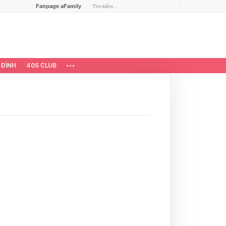
Fanpage aFamily
 ĐÌNH
40S CLUB