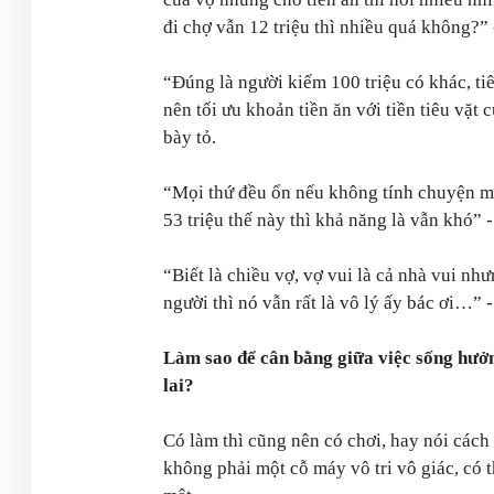
đi chợ vẫn 12 triệu thì nhiều quá không?”
“Đúng là người kiếm 100 triệu có khác, t
nên tối ưu khoản tiền ăn với tiền tiêu vặt 
bày tỏ.
“Mọi thứ đều ổn nếu không tính chuyện mu
53 triệu thế này thì khả năng là vẫn khó”
-
“Biết là chiều vợ, vợ vui là cả nhà vui nh
người thì nó vẫn rất là vô lý ấy bác ơi…” -
Làm sao để cân bằng giữa việc sống hưởng
lai?
Có làm thì cũng nên có chơi, hay nói cách
không phải một cỗ máy vô tri vô giác, có