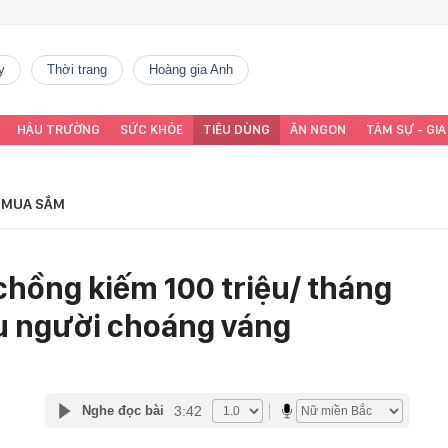
y
thời trang
Hoàng gia Anh
HẬU TRƯỜNG
SỨC KHỎE
TIÊU DÙNG
ĂN NGON
TÂM SỰ - GIA
MUA SẮM
 chồng kiếm 100 triệu/ tháng
u người choáng váng
3:42
Nghe đọc bài