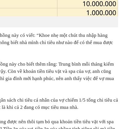
 chồng này có viết:
“Khoe nhẹ một chút thu nhập hàng
hông biết nhà mình chi tiêu như nào để có thể mua được
hồng này cho biết thêm rằng: Trung bình mỗi tháng kiếm
vậy. Còn về khoản tiền tiêu vặt và spa của vợ, anh cũng
thì gia đình mới hạnh phúc, nên anh thấy việc để vợ mua
ân sách chi tiêu cá nhân của vợ chiếm 1/5 tổng chi tiêu cả
t là khi cả 2 đang có mục tiêu mua nhà.
ng được nên thôi tạm bỏ qua khoản tiền tiêu vặt với spa
? Tiền ăn của vợ, tiền ăn của chồng tính riêng rồi mà tiền