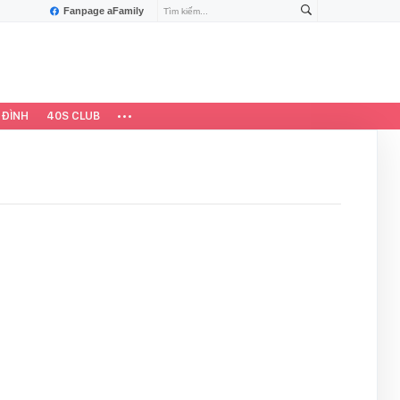
Fanpage aFamily
 ĐÌNH
40S CLUB