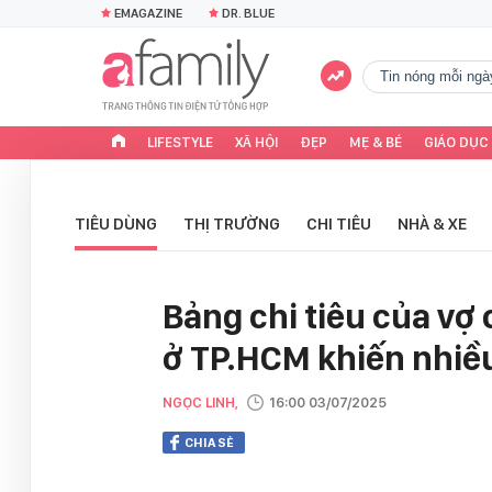
EMAGAZINE
DR. BLUE
tin nóng mỗi ngà
LIFESTYLE
XÃ HỘI
ĐẸP
MẸ & BÉ
GIÁO DỤC
TIÊU DÙNG
THỊ TRƯỜNG
CHI TIÊU
NHÀ & XE
Bảng chi tiêu của vợ
ở TP.HCM khiến nhiề
NGỌC LINH,
16:00 03/07/2025
CHIA SẺ