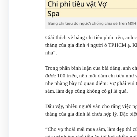
Bảng chi tiêu do người chồng chia sẻ trên MXH
Giải thích về bảng chi tiêu phía trên, anh
tháng của gia đình 4 người ở TP.HCM ạ. K
nhà”
.
Trong phần bình luận của bài đăng, anh c
được 100 triệu, nên mới dám chi tiêu như 
nhẹ nhàng bày tỏ quan điểm: Vợ phải vui 
sắm, làm đẹp cũng không có gì là quá.
Dẫu vậy, nhiều người vẫn cho rằng việc ng
tháng của gia đình là chưa hợp lý. Đặc biệ
“Cho vợ thoải mái mua sắm, làm đẹp thì cũ
của vợ nhưng chỗ tiền ăn thì hơi nhiều nhỉ