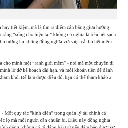
n hay tiết kiệm, mà là tìm ra điểm cân bằng giữa hưởng
a rằng “sống cho hiện tại” không có nghĩa là tiêu hết sạch
ho tương lai không đồng nghĩa với việc cắt bỏ hết niềm
 ra cho mình một “ranh giới mềm” - nơi mà một chuyến đi
mình lỡ dở kế hoạch dài hạn, và mỗi khoản tiền để dành
kham khổ. Để làm được điều đó, bạn có thể tham khảo 2
 - Một quy tắc "kinh điển" trong quản lý tài chính cá
iếc lọ mà mỗi người cần chuẩn bị. Điều này đồng nghĩa
hính đáng, không có gì đáng bài trừ nếu đảm bảo được sự