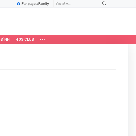
Fanpage aFamily
 ĐÌNH
40S CLUB