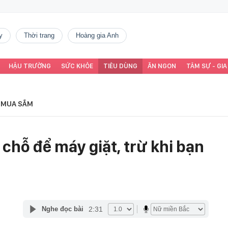
y
thời trang
Hoàng gia Anh
HẬU TRƯỜNG
SỨC KHỎE
TIÊU DÙNG
ĂN NGON
TÂM SỰ - GIA
MUA SẮM
chỗ để máy giặt, trừ khi bạn
2:31
Nghe đọc bài