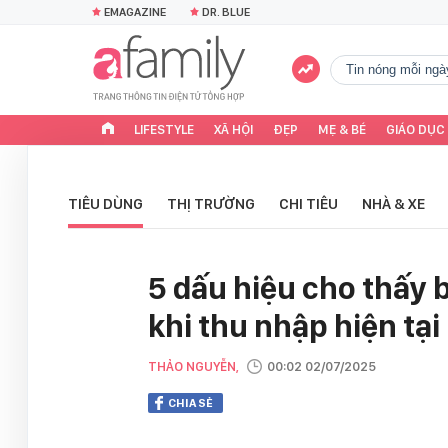
EMAGAZINE
DR. BLUE
tin nóng mỗi ngà
LIFESTYLE
XÃ HỘI
ĐẸP
MẸ & BÉ
GIÁO DỤC
TIÊU DÙNG
THỊ TRƯỜNG
CHI TIÊU
NHÀ & XE
5 dấu hiệu cho thấy b
khi thu nhập hiện tạ
THẢO NGUYỄN,
00:02 02/07/2025
CHIA SẺ