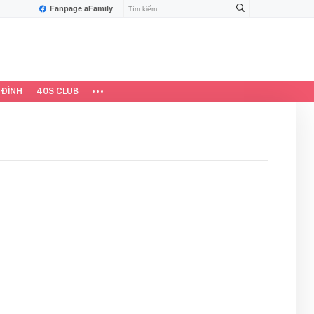
Fanpage aFamily
 ĐÌNH
40S CLUB