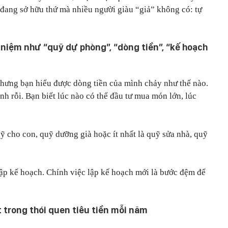
n đang sở hữu thứ mà nhiều người giàu “giả” không có: tự
 niệm như “quỹ dự phòng”, “dòng tiền”, “kế hoạch
nhưng bạn hiểu được dòng tiền của mình chảy như thế nào.
nh rỗi. Bạn biết lúc nào có thể đầu tư mua món lớn, lúc
ỹ cho con, quỹ dưỡng già hoặc ít nhất là quỹ sửa nhà, quỹ
ập kế hoạch. Chính việc lập kế hoạch mới là bước đệm để
t trong thói quen tiêu tiền mỗi năm