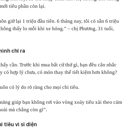
mới tiêu phần còn lại.
ôn giữ lại 1 triệu đầu tiên. 6 tháng nay, tôi có sẵn 6 triệu
 không thấy lo mỗi khi xe hỏng.” – chị Phương, 31 tuổi,
mình chi ra
 thấy cần. Trước khi mua bất cứ thứ gì, bạn đều cân nhắc
y có hợp lý chưa, có món thay thế tiết kiệm hơn không?
ôn có lý do rõ ràng cho mọi chi tiêu.
ỹ năng giúp bạn không rơi vào vòng xoáy tiêu xài theo cảm
hoài mà chẳng còn gì”.
 tiêu vì sĩ diện