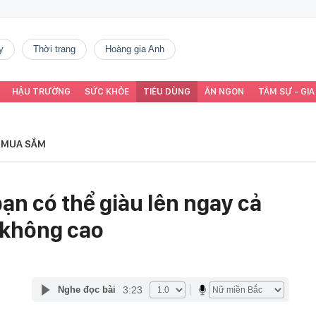
y
thời trang
Hoàng gia Anh
HẬU TRƯỜNG
SỨC KHỎE
TIÊU DÙNG
ĂN NGON
TÂM SỰ - GIA
MUA SẮM
ạn có thể giàu lên ngay cả
i không cao
3:23
Nghe đọc bài