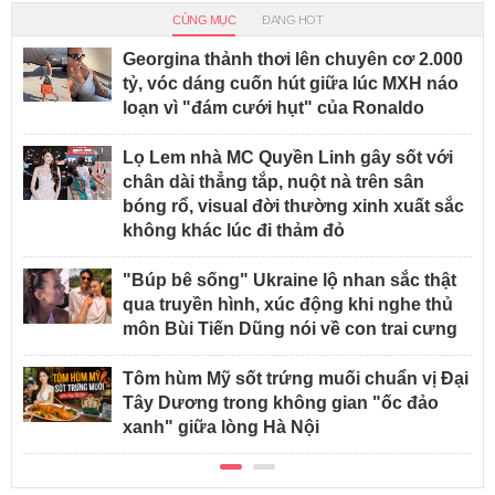
CÙNG MỤC
ĐANG HOT
Georgina thảnh thơi lên chuyên cơ 2.000
tỷ, vóc dáng cuốn hút giữa lúc MXH náo
loạn vì "đám cưới hụt" của Ronaldo
Lọ Lem nhà MC Quyền Linh gây sốt với
chân dài thẳng tắp, nuột nà trên sân
bóng rổ, visual đời thường xinh xuất sắc
không khác lúc đi thảm đỏ
"Búp bê sống" Ukraine lộ nhan sắc thật
qua truyền hình, xúc động khi nghe thủ
môn Bùi Tiến Dũng nói về con trai cưng
Tôm hùm Mỹ sốt trứng muối chuẩn vị Đại
Tây Dương trong không gian "ốc đảo
xanh" giữa lòng Hà Nội