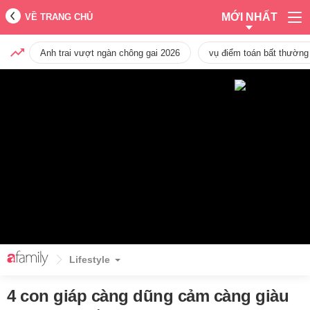
MỚI NHẤT
VỀ TRANG CHỦ
Anh trai vượt ngàn chông gai 2026
vụ điểm toán bất thường
Lifestyle
4 con giáp càng dũng cảm càng giàu