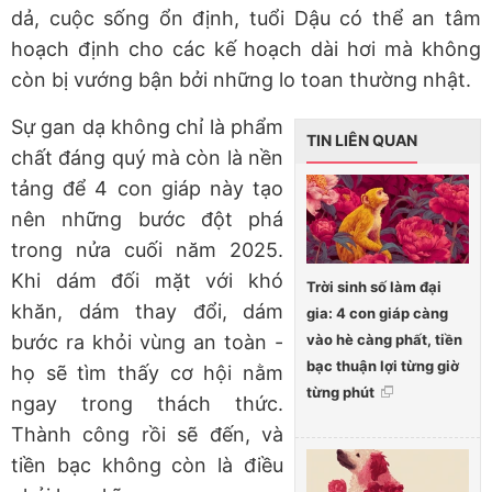
dả, cuộc sống ổn định, tuổi Dậu có thể an tâm
hoạch định cho các kế hoạch dài hơi mà không
còn bị vướng bận bởi những lo toan thường nhật.
Sự gan dạ không chỉ là phẩm
TIN LIÊN QUAN
chất đáng quý mà còn là nền
tảng để 4 con giáp này tạo
nên những bước đột phá
trong nửa cuối năm 2025.
Khi dám đối mặt với khó
Trời sinh số làm đại
khăn, dám thay đổi, dám
gia: 4 con giáp càng
vào hè càng phất, tiền
bước ra khỏi vùng an toàn -
bạc thuận lợi từng giờ
họ sẽ tìm thấy cơ hội nằm
từng phút
ngay trong thách thức.
Thành công rồi sẽ đến, và
tiền bạc không còn là điều