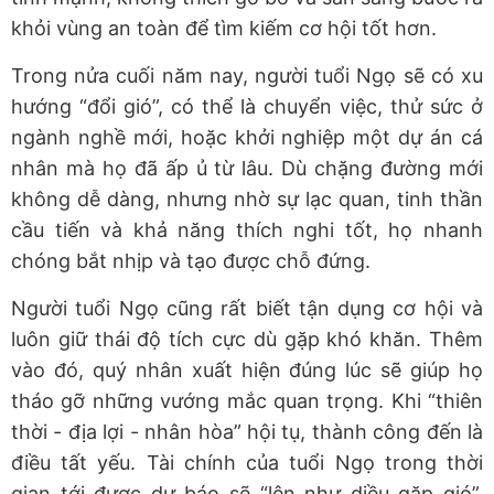
khỏi vùng an toàn để tìm kiếm cơ hội tốt hơn.
Trong nửa cuối năm nay, người tuổi Ngọ sẽ có xu
hướng “đổi gió”, có thể là chuyển việc, thử sức ở
ngành nghề mới, hoặc khởi nghiệp một dự án cá
nhân mà họ đã ấp ủ từ lâu. Dù chặng đường mới
không dễ dàng, nhưng nhờ sự lạc quan, tinh thần
cầu tiến và khả năng thích nghi tốt, họ nhanh
chóng bắt nhịp và tạo được chỗ đứng.
Người tuổi Ngọ cũng rất biết tận dụng cơ hội và
luôn giữ thái độ tích cực dù gặp khó khăn. Thêm
vào đó, quý nhân xuất hiện đúng lúc sẽ giúp họ
tháo gỡ những vướng mắc quan trọng. Khi “thiên
thời - địa lợi - nhân hòa” hội tụ, thành công đến là
điều tất yếu. Tài chính của tuổi Ngọ trong thời
gian tới được dự báo sẽ “lên như diều gặp gió”,