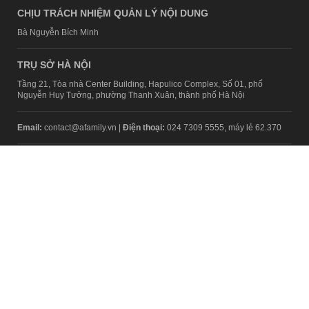
CHỊU TRÁCH NHIỆM QUẢN LÝ NỘI DUNG
Bà Nguyễn Bích Minh
TRỤ SỞ HÀ NỘI
Tầng 21, Tòa nhà Center Building, Hapulico Complex, Số 01, phố
Nguyễn Huy Tưởng, phường Thanh Xuân, thành phố Hà Nội
Email:
contact@afamily.vn |
Điện thoại:
024 7309 5555, máy lẻ 62.370
VPĐD TẠI TP.HCM
Tầng 4, Tòa nhà 123, số 127 Võ Văn Tần, Phường Xuân Hòa, TPHCM
Điện thoại:
028 7307 7979
Giấy phép thiết lập trang thông tin điện tử tổng hợp trên mạng số
2217/GP-TTĐT do Sở Thông tin và Truyền thông Hà Nội cấp ngày 10
tháng 4 năm 2019
© Copyright 2008 - 2024 – Công ty Cổ phần VCCorp