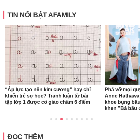
TIN NỔI BẬT AFAMILY
“Áp lực tạo nên kim cương” hay chỉ
Phá vỡ mọi qu
khiến trẻ sợ học? Tranh luận từ bài
Anne Hathaway
tập lớp 1 được cô giáo chấm 6 điểm
khoe bụng bầu,
khen "Bà bầu đ
ĐỌC THÊM