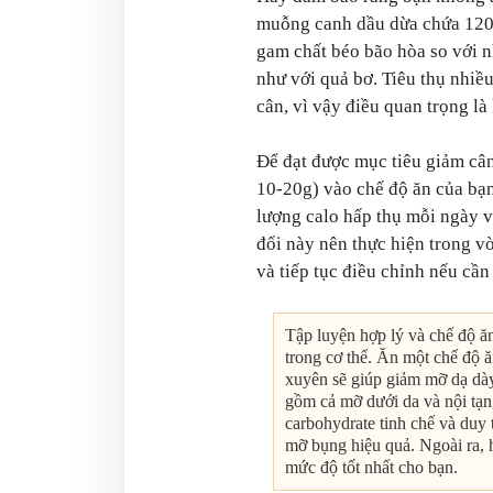
muỗng canh dầu dừa chứa 120 
gam chất béo bão hòa so với n
như với quả bơ. Tiêu thụ nhiề
cân, vì vậy điều quan trọng l
Để đạt được mục tiêu giảm câ
10-20g) vào chế độ ăn của bạ
lượng calo hấp thụ mỗi ngày v
đổi này nên thực hiện trong v
và tiếp tục điều chỉnh nếu cần 
Tập luyện hợp lý và chế độ ă
trong cơ thể. Ăn một chế độ ă
xuyên sẽ giúp giảm mỡ dạ dày
gồm cả mỡ dưới da và nội tạn
carbohydrate tinh chế và duy
mỡ bụng hiệu quả. Ngoài ra, 
mức độ tốt nhất cho bạn.