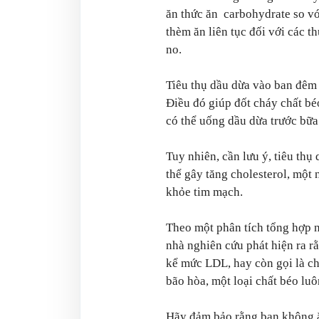
ăn thức ăn carbohydrate so vớ
thèm ăn liên tục đối với các 
no.
Tiêu thụ dầu dừa vào ban đêm k
Điều đó giúp đốt cháy chất bé
có thể uống dầu dừa trước bữa 
Tuy nhiên, cần lưu ý, tiêu th
thể gây tăng cholesterol, một
khỏe tim mạch.
Theo một phân tích tổng hợp 
nhà nghiên cứu phát hiện ra r
kể mức LDL, hay còn gọi là ch
bão hòa, một loại chất béo luô
Hãy đảm bảo rằng bạn không ă