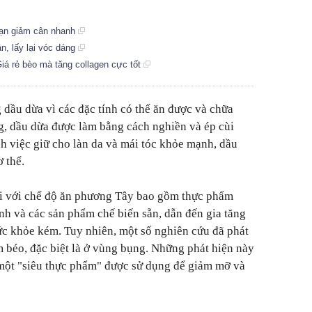
 bạn giảm cân nhanh
n, lấy lại vóc dáng
Giá rẻ bèo mà tăng collagen cực tốt
 dầu dừa vì các đặc tính có thể ăn được và chữa
g, dầu dừa được làm bằng cách nghiền và ép cùi
nh việc giữ cho làn da và mái tóc khỏe mạnh, dầu
 thể.
ối với chế độ ăn phương Tây bao gồm thực phẩm
h và các sản phẩm chế biến sẵn, dẫn đến gia tăng
sức khỏe kém. Tuy nhiên, một số nghiên cứu đã phát
m béo, đặc biệt là ở vùng bụng. Những phát hiện này
 một "siêu thực phẩm" được sử dụng để giảm mỡ và