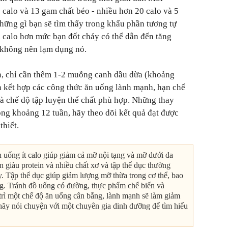
calo và 13 gam chất béo - nhiều hơn 20 calo và 5
hững gì bạn sẽ tìm thấy trong khẩu phần tương tự
u calo hơn mức bạn đốt cháy có thể dẫn đến tăng
à không nên lạm dụng nó.
n, chỉ cần thêm 1-2 muỗng canh dầu dừa (khoảng
n kết hợp các công thức ăn uống lành mạnh, hạn chế
à chế độ tập luyện thể chất phù hợp. Những thay
òng khoảng 12 tuần, hãy theo dõi kết quả đạt được
thiết.
n uống ít calo giúp giảm cả mỡ nội tạng và mỡ dưới da
n giàu protein và nhiều chất xơ và tập thể dục thường
. Tập thể dục giúp giảm lượng mỡ thừa trong cơ thể, bao
g. Tránh đồ uống có đường, thực phẩm chế biến và
 trì một chế độ ăn uống cân bằng, lành mạnh sẽ làm giảm
hãy nói chuyện với một chuyên gia dinh dưỡng để tìm hiểu