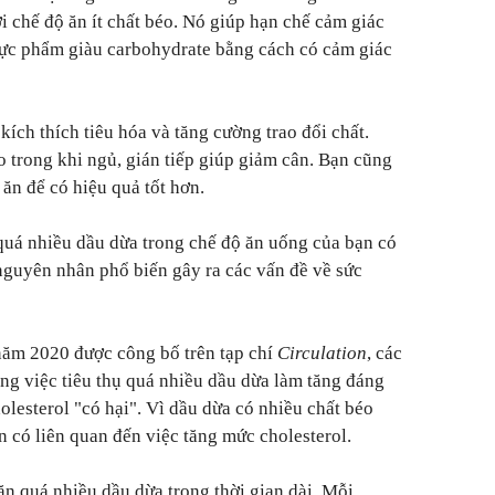
i chế độ ăn ít chất béo. Nó giúp hạn chế cảm giác
thực phẩm giàu carbohydrate bằng cách có cảm giác
ích thích tiêu hóa và tăng cường trao đổi chất.
o trong khi ngủ, gián tiếp giúp giảm cân. Bạn cũng
ăn để có hiệu quả tốt hơn.
ụ quá nhiều dầu dừa trong chế độ ăn uống của bạn có
 nguyên nhân phổ biến gây ra các vấn đề về sức
năm 2020 được công bố trên tạp chí
Circulation
, các
ằng việc tiêu thụ quá nhiều dầu dừa làm tăng đáng
olesterol "có hại". Vì dầu dừa có nhiều chất béo
n có liên quan đến việc tăng mức cholesterol.
n quá nhiều dầu dừa trong thời gian dài. Mỗi