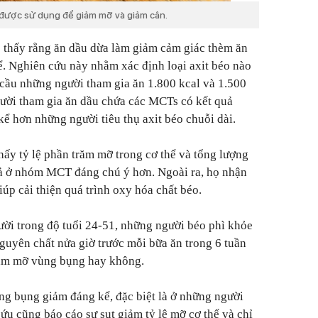
 được sử dụng để giảm mỡ và giảm cân.
thấy rằng ăn dầu dừa làm giảm cảm giác thèm ăn
ể. Nghiên cứu này nhằm xác định loại axit béo nào
 cầu những người tham gia ăn 1.800 kcal và 1.500
ười tham gia ăn dầu chứa các MCTs có kết quả
kể hơn những người tiêu thụ axit béo chuỗi dài.
ấy tỷ lệ phần trăm mỡ trong cơ thể và tổng lượng
ả ở nhóm MCT đáng chú ý hơn. Ngoài ra, họ nhận
úp cải thiện quá trình oxy hóa chất béo.
ười trong độ tuổi 24-51, những người béo phì khỏe
guyên chất nửa giờ trước mỗi bữa ăn trong 6 tuần
iảm mỡ vùng bụng hay không.
ng bụng giảm đáng kể, đặc biệt là ở những người
ứu cũng báo cáo sự sụt giảm tỷ lệ mỡ cơ thể và chỉ