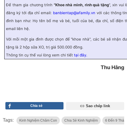
Để tham gia chương trình
"Khoe nhà mình, rinh quà tặng
", xin vui 
đăng ký tới địa chỉ email:
banbientap@afamily.vn
với các thông tin
đình bạn như: Họ tên bố mẹ và bé, tuổi của bé, địa chỉ, số điện t
email liên hệ.
Với mỗi một gia đình được chọn để "khoe nhà", các bé sẽ nhận đ
tặng là 2 hộp sữa XO, trị giá 500.000 đồng.
Thông tin cụ thể vui lòng xem chi tiết
tại đây.
Thu Hằng
Chia sẻ
Sao chép link
Tags:
Kinh Nghiệm Chăm Con
Chia Sẻ Kinh Nghiệm
6 Đến 9 Thán