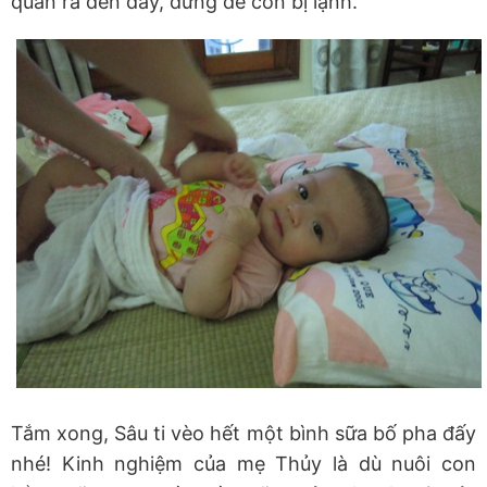
quấn ra đến đấy, đừng để con bị lạnh.
Tắm xong, Sâu ti vèo hết một bình sữa bố pha đấy
nhé! Kinh nghiệm của mẹ Thủy là dù nuôi con