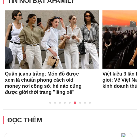
TIN NỔI BẬT AFAMILY
Quần jeans trắng: Món đồ được
Việt kiều 3 lần
xem là chuẩn phong cách old
giới: Về Việt 
money nơi công sở, hè nào cũng
kinh doanh thứ
được giới thời trang "lăng xê"
ĐỌC THÊM