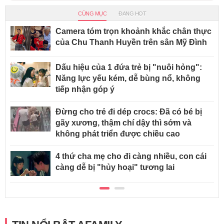
CÙNG MỤC
ĐANG HOT
Camera tóm trọn khoảnh khắc chân thực
của Chu Thanh Huyền trên sân Mỹ Đình
Dấu hiệu của 1 đứa trẻ bị "nuôi hỏng":
Năng lực yếu kém, dễ bùng nổ, không
tiếp nhận góp ý
Đừng cho trẻ đi dép crocs: Đã có bé bị
gãy xương, thậm chí dậy thì sớm và
không phát triển được chiều cao
4 thứ cha mẹ cho đi càng nhiều, con cái
càng dễ bị "hủy hoại" tương lai