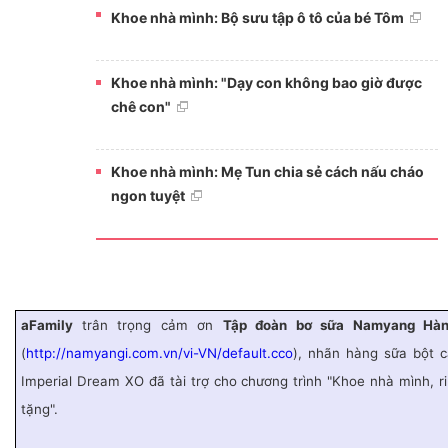
Khoe nhà mình: Bộ sưu tập ô tô của bé Tôm
Khoe nhà mình: "Dạy con không bao giờ được
chê con"
Khoe nhà mình: Mẹ Tun chia sẻ cách nấu cháo
ngon tuyệt
aFamily
trân trọng cảm ơn
Tập đoàn bơ sữa Namyang Hà
(
http://namyangi.com.vn/vi-VN/default.cco
), nhãn hàng sữa bột 
Imperial Dream XO đã tài trợ cho chương trình "Khoe nhà mình, r
tặng".