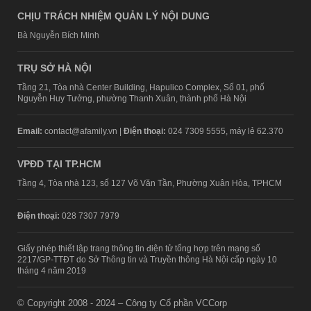
CHỊU TRÁCH NHIỆM QUẢN LÝ NỘI DUNG
Bà Nguyễn Bích Minh
TRỤ SỞ HÀ NỘI
Tầng 21, Tòa nhà Center Building, Hapulico Complex, Số 01, phố
Nguyễn Huy Tưởng, phường Thanh Xuân, thành phố Hà Nội
Email:
contact@afamily.vn |
Điện thoại:
024 7309 5555, máy lẻ 62.370
VPĐD TẠI TP.HCM
Tầng 4, Tòa nhà 123, số 127 Võ Văn Tần, Phường Xuân Hòa, TPHCM
Điện thoại:
028 7307 7979
Giấy phép thiết lập trang thông tin điện tử tổng hợp trên mạng số
2217/GP-TTĐT do Sở Thông tin và Truyền thông Hà Nội cấp ngày 10
tháng 4 năm 2019
© Copyright 2008 - 2024 – Công ty Cổ phần VCCorp