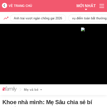
MỚI NHẤT
VỀ TRANG CHỦ
Anh trai vượt ngàn chông gai 2026
vụ điểm toán bất thường
Mẹ và bé
Khoe nhà mình: Mẹ Sâu chia sẻ bí