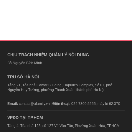
CHỊU TRÁCH NHIỆM QUẢN LÝ NỘI DUNG
Bà Nguyễn Bích Minh
TRỤ SỞ HÀ NỘI
Tầng 21, Tòa nhà Center Building, Hapulico Complex, Số 01, phố
Nguyễn Huy Tưởng, phường Thanh Xuân, thành phố Hà Nội
Email:
contact@afamily.vn |
Điện thoại:
024 7309 5555, máy lẻ 62.370
VPĐD TẠI TP.HCM
Tầng 4, Tòa nhà 123, số 127 Võ Văn Tần, Phường Xuân Hòa, TPHCM