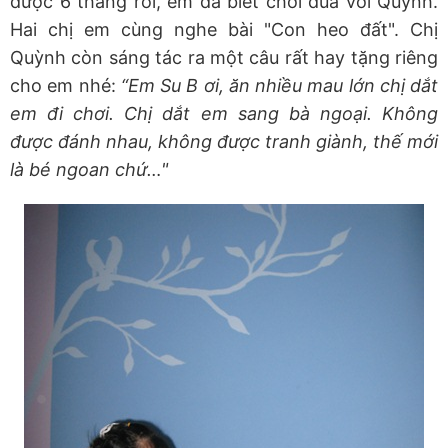
được 6 tháng rồi, em đã biết chơi đùa với Quỳnh.
Hai chị em cùng nghe bài "Con heo đất". Chị
Quỳnh còn sáng tác ra một câu rất hay tặng riêng
cho em nhé:
“Em Su B ơi, ăn nhiều mau lớn chị dắt
em đi chơi. Chị dắt em sang bà ngoại. Không
được đánh nhau, không được tranh giành, thế mới
là bé ngoan chứ…"