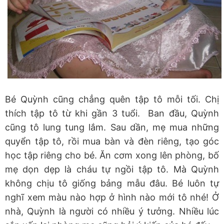
Bé Quỳnh cũng chẳng quên tập tô mỗi tối. Chị
thích tập tô từ khi gần 3 tuổi. Ban đầu, Quỳnh
cũng tô lung tung lắm. Sau dần, mẹ mua những
quyển tập tô, rồi mua bàn và đèn riêng, tạo góc
học tập riêng cho bé. Ăn cơm xong lên phòng, bố
mẹ dọn dẹp là cháu tự ngồi tập tô. Mà Quỳnh
không chịu tô giống bảng mẫu đâu. Bé luôn tự
nghĩ xem màu nào hợp ở hình nào mới tô nhé! Ở
nhà, Quỳnh là người có nhiều ý tưởng. Nhiều lúc