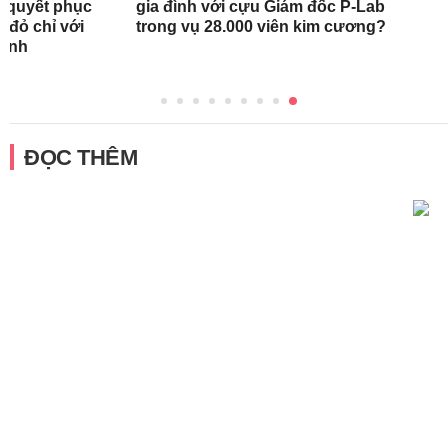
bí quyết phục
gia đình với cựu Giám đốc P-Lab
 đỏ chỉ với
trong vụ 28.000 viên kim cương?
rình
ĐỌC THÊM