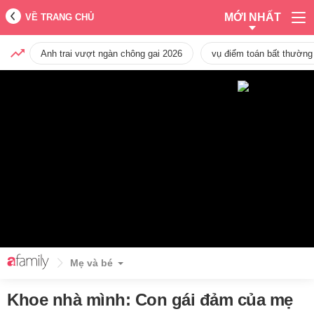
MỚI NHẤT
VỀ TRANG CHỦ
Anh trai vượt ngàn chông gai 2026
vụ điểm toán bất thường
Mẹ và bé
Khoe nhà mình: Con gái đảm của mẹ