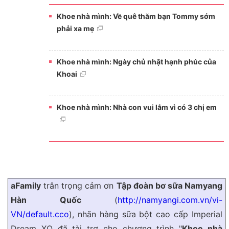
Khoe nhà mình: Về quê thăm bạn Tommy sớm
phải xa mẹ
Khoe nhà mình: Ngày chủ nhật hạnh phúc của
Khoai
Khoe nhà mình: Nhà con vui lắm vì có 3 chị em
aFamily
trân trọng cảm ơn
Tập đoàn bơ sữa Namyang
Hàn Quốc
(
http://namyangi.com.vn/vi-
VN/default.cco
), nhãn hàng sữa bột cao cấp Imperial
Dream XO đã tài trợ cho chương trình "
Khoe nhà