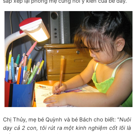
sắp xếp lại phòng mẹ cũng hỏi ý kiến của bé đấy.
Chị Thủy, mẹ bé Quỳnh và bé Bách cho biết: “
Nuôi
dạy cả 2 con, tôi rút ra một kinh nghiệm cốt lõi là