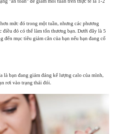
ng "an toàn" để giảm mỗi tuần trên thực tế là 1-2
 hơn mức đó trong một tuần, nhưng các phương
c điều đó có thể làm tổn thương bạn. Dưới đây là 5
ng đến mục tiêu giảm cân của bạn nếu bạn đang cố
a là bạn đang giảm đáng kể lượng calo của mình,
n rơi vào trạng thái đói.