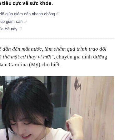
 tiêu cực về sức khỏe.
 để giúp giảm cân nhanh chóng
giúp giảm cân
mùa Hè này
 dẫn đến mất nước, làm chậm quá trình trao đổi
ó thể mất cơ thay vì mỡ!
", chuyên gia dinh dưỡng
am Carolina (Mỹ) cho biết.