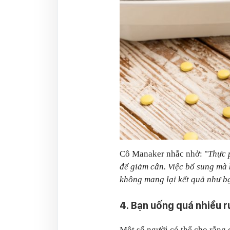
Cô Manaker nhắc nhở: "
Thực 
để giảm cân. Việc bổ sung mà 
không mang lại kết quả như 
4. Bạn uống quá nhiều 
Một số người có thể cho rằng 