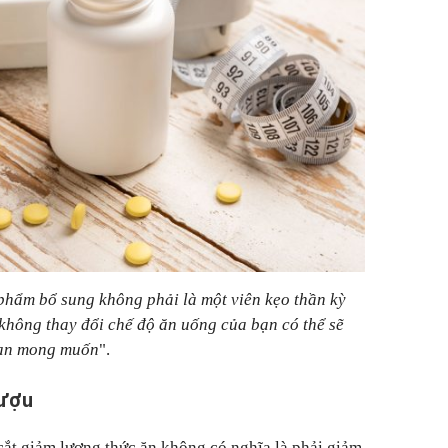
phẩm bổ sung không phải là một viên kẹo thần kỳ
không thay đổi chế độ ăn uống của bạn có thể sẽ
bạn mong muốn
".
rượu
cắt giảm lượng thức ăn không có nghĩa là phải giảm