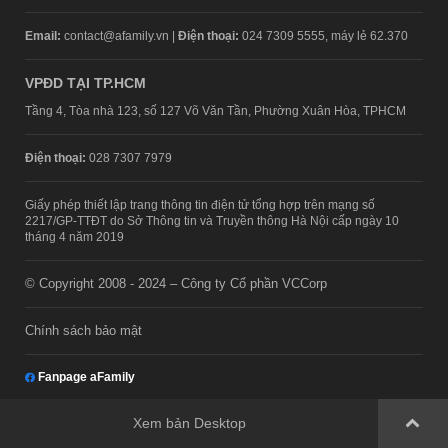
Email:
contact@afamily.vn |
Điện thoại:
024 7309 5555, máy lẻ 62.370
VPĐD TẠI TP.HCM
Tầng 4, Tòa nhà 123, số 127 Võ Văn Tần, Phường Xuân Hòa, TPHCM
Điện thoại:
028 7307 7979
Giấy phép thiết lập trang thông tin điện tử tổng hợp trên mạng số
2217/GP-TTĐT do Sở Thông tin và Truyền thông Hà Nội cấp ngày 10
tháng 4 năm 2019
© Copyright 2008 - 2024 – Công ty Cổ phần VCCorp
Chính sách bảo mật
Fanpage aFamily
Xem bản Desktop