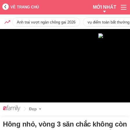
MỚI NHẤT
VỀ TRANG CHỦ
Anh trai vượt ngàn chông gai 2026
vụ điểm toán bất thường
Đẹp
Hông nhỏ, vòng 3 săn chắc không còn