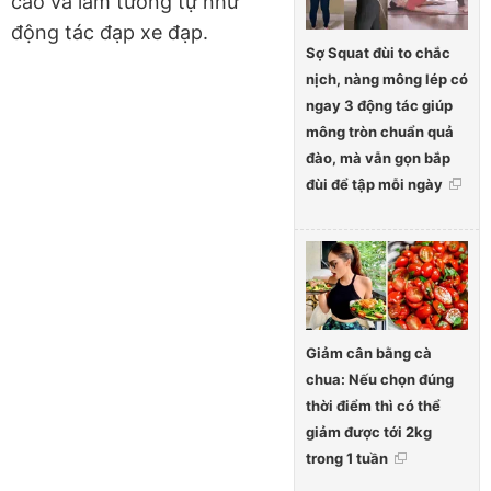
cao và làm tương tự như
động tác đạp xe đạp.
Sợ Squat đùi to chắc
nịch, nàng mông lép có
ngay 3 động tác giúp
mông tròn chuẩn quả
đào, mà vẫn gọn bắp
đùi để tập mỗi ngày
Giảm cân bằng cà
chua: Nếu chọn đúng
thời điểm thì có thể
giảm được tới 2kg
trong 1 tuần