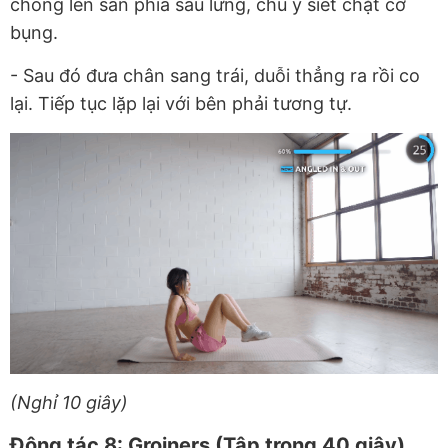
chống lên sàn phía sau lưng, chú ý siết chặt cơ
bụng.
-
Sau đó đưa chân sang trái, duỗi thẳng ra rồi co
lại. Tiếp tục lặp lại với bên phải tương tự.
(Nghỉ 10 giây)
Động tác 8: Groiners (Tập trong 40 giây)