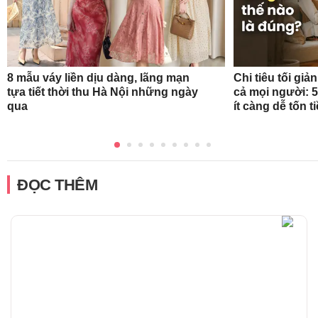
8 mẫu váy liền dịu dàng, lãng mạn
Chi tiêu tối gi
tựa tiết thời thu Hà Nội những ngày
cả mọi người: 
qua
ít càng dễ tốn t
ĐỌC THÊM