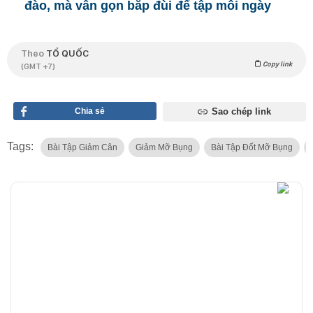
đào, mà vẫn gọn bắp đùi để tập mỗi ngày
Theo
TỔ QUỐC
Copy link
(GMT +7)
Chia sẻ
Sao chép link
Tags:
Bài Tập Giảm Cân
Giảm Mỡ Bụng
Bài Tập Đốt Mỡ Bụng