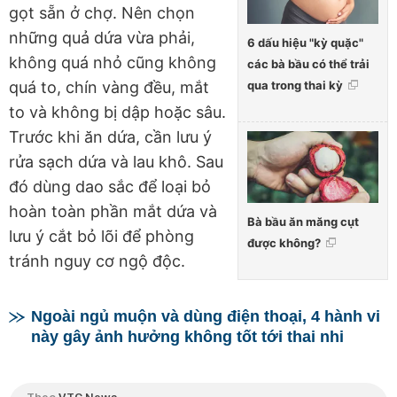
gọt sẵn ở chợ. Nên chọn
những quả dứa vừa phải,
6 dấu hiệu "kỳ quặc"
không quá nhỏ cũng không
các bà bầu có thể trải
qua trong thai kỳ
quá to, chín vàng đều, mắt
to và không bị dập hoặc sâu.
Trước khi ăn dứa, cần lưu ý
rửa sạch dứa và lau khô. Sau
đó dùng dao sắc để loại bỏ
hoàn toàn phần mắt dứa và
Bà bầu ăn măng cụt
lưu ý cắt bỏ lõi để phòng
được không?
tránh nguy cơ ngộ độc.
Ngoài ngủ muộn và dùng điện thoại, 4 hành vi
này gây ảnh hưởng không tốt tới thai nhi
Theo
VTC News