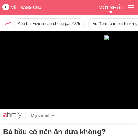
MỚI NHẤT
VỀ TRANG CHỦ
Anh trai vượt ngàn chông gai 2026
vụ điểm toán bất thường
Mẹ và bé
Bà bầu có nên ăn dứa không?