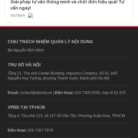
Giải pháp tư vấn thông minh và chốt đơn hiệu quả! Tư
vấn ngay!
bizfly.vn
CHỊU TRÁCH NHIỆM QUẢN LÝ NỘI DUNG
Bà Nguyễn Bích Minh
TRỤ SỞ HÀ NỘI
Tầng 21, Tòa nhà Center Building, Hapulico Complex, Số 01, phố
Nguyễn Huy Tưởng, phường Thanh Xuân, thành phố Hà Nội
Email:
contact@afamily.vn |
Điện thoại:
024 7309 5555, máy lẻ 62.370
VPĐD TẠI TP.HCM
Tầng 4, Tòa nhà 123, số 127 Võ Văn Tần, Phường Xuân Hòa, TPHCM
Điện thoại:
028 7307 7979