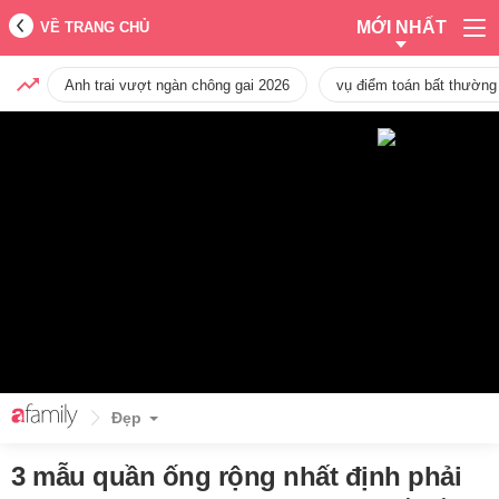
MỚI NHẤT
VỀ TRANG CHỦ
Anh trai vượt ngàn chông gai 2026
vụ điểm toán bất thường
Đẹp
3 mẫu quần ống rộng nhất định phải