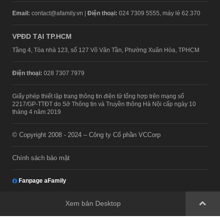
Email:
contact@afamily.vn |
Điện thoại:
024 7309 5555, máy lẻ 62.370
VPĐD TẠI TP.HCM
Tầng 4, Tòa nhà 123, số 127 Võ Văn Tần, Phường Xuân Hòa, TPHCM
Điện thoại:
028 7307 7979
Giấy phép thiết lập trang thông tin điện tử tổng hợp trên mạng số
2217/GP-TTĐT do Sở Thông tin và Truyền thông Hà Nội cấp ngày 10
tháng 4 năm 2019
© Copyright 2008 - 2024 – Công ty Cổ phần VCCorp
Chính sách bảo mật
Fanpage aFamily
Xem bản Desktop