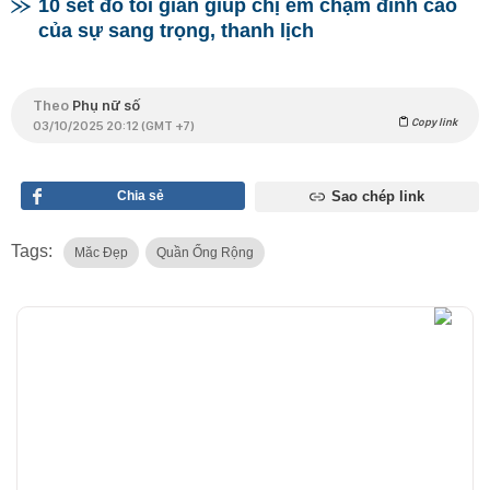
10 set đồ tối giản giúp chị em chạm đỉnh cao
của sự sang trọng, thanh lịch
Theo
Phụ nữ số
Copy link
03/10/2025 20:12 (GMT +7)
Chia sẻ
Sao chép link
Tags:
Măc Đẹp
Quần Ống Rộng