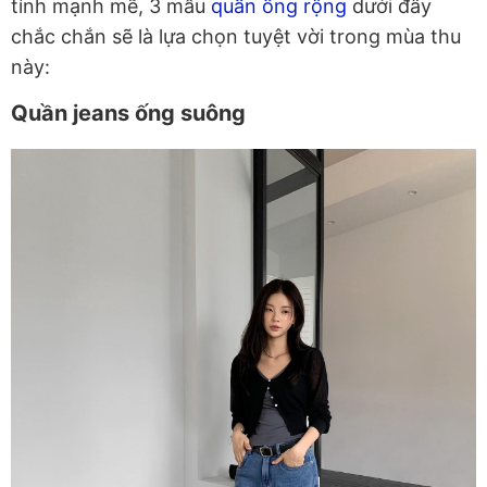
tính mạnh mẽ, 3 mẫu
quần ống rộng
dưới đây
chắc chắn sẽ là lựa chọn tuyệt vời trong mùa thu
này:
Quần jeans ống suông