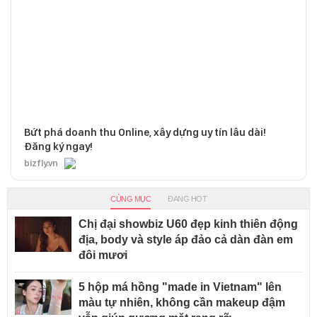
Bứt phá doanh thu Online, xây dựng uy tín lâu dài!
Đăng ký ngay!
bizfly.vn
CÙNG MỤC
ĐANG HOT
Chị đại showbiz U60 đẹp kinh thiên động
địa, body và style áp đảo cả dàn đàn em
đôi mươi
5 hộp má hồng "made in Vietnam" lên
màu tự nhiên, không cần makeup đậm