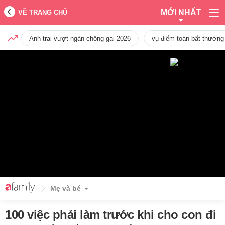
MỚI NHẤT
VỀ TRANG CHỦ
Anh trai vượt ngàn chông gai 2026
vụ điểm toán bất thường
Mẹ và bé
100 việc phải làm trước khi cho con đi