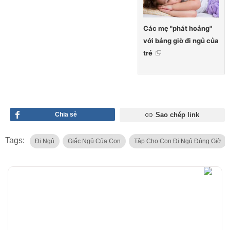
Các mẹ "phát hoảng"
với bảng giờ đi ngủ của
trẻ
Chia sẻ
Sao chép link
Tags:
Đi Ngủ
Giấc Ngủ Của Con
Tập Cho Con Đi Ngủ Đúng Giờ