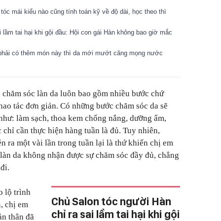
tóc mái kiểu nào cũng tính toán kỹ về độ dài, học theo thì
lầm tai hại khi gội đầu: Hội con gái Hàn không bao giờ mắc
 phải có thêm món này thì da mới mướt căng mọng nước
, chăm sóc làn da luôn bao gồm nhiều bước chứ
thao tác đơn giản. Có những bước chăm sóc da sẽ
 như: làm sạch, thoa kem chống nắng, dưỡng ẩm,
c chỉ cần thực hiện hàng tuần là đủ. Tuy nhiên,
 ra một vài lần trong tuần lại là thứ khiến chị em
 làn da không nhận được sự chăm sóc đầy đủ, chẳng
đi.
 lộ trình
Chủ Salon tóc người Hàn
, chị em
chỉ ra sai lầm tai hại khi gội
ản thân đã