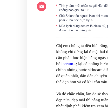
Tinh ý lắm mới nhận ra gái Hàn để 
chẳng bao giờ "fail"
Chủ Salon tóc người Hàn chỉ ra sai 
phải vì hại tóc cực kỳ
Mùa lạnh dùng serum là chưa đủ,
được nhé các nàng
Chị em chúng ta đều biết rằng
không chỉ dừng lại ở một hai 
cần phải thực hiện hàng ngày
bôi
serum
...; lại có những bướ
chính những bước skincare diễn
dễ quên nhất, dẫn đến chuyện
thể đẹp hơn và có khi còn xấu 
Và để chắc chắn, làn da sẽ theo
đẹp nữa, đẹp mãi thì hàng tuần
nhất định phải kiểm tra xem b