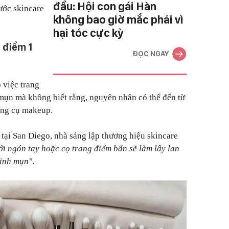
đầu: Hội con gái Hàn
ước skincare
không bao giờ mắc phải vì
hại tóc cực kỳ
 điểm 1
ĐỌC NGAY
 việc trang
 mụn mà không biết rằng, nguyên nhân có thể đến từ
dụng cụ makeup.
 tại San Diego, nhà sáng lập thương hiệu skincare
i ngón tay hoặc cọ trang điểm bẩn sẽ làm lây lan
sinh mụn"
.