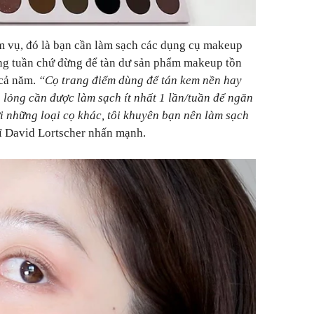
m vụ, đó là bạn cần làm sạch các dụng cụ makeup
ng tuần chứ đừng để tàn dư sản phẩm makeup tồn
 cả năm.
“Cọ trang điểm dùng để tán kem nền hay
ỏng cần được làm sạch ít nhất 1 lần/tuần để ngăn
ới những loại cọ khác, tôi khuyên bạn nên làm sạch
sĩ David Lortscher nhấn mạnh.