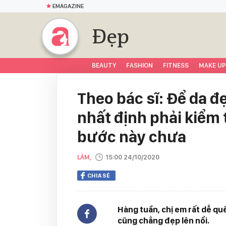
EMAGAZINE
Đẹp
BEAUTY
FASHION
FITNESS
MAKE UP
Theo bác sĩ: Để da đ
nhất định phải kiểm 
bước này chưa
LÂM,
15:00 24/10/2020
CHIA SẺ
Hàng tuần, chị em rất dễ qu
cũng chẳng đẹp lên nổi.