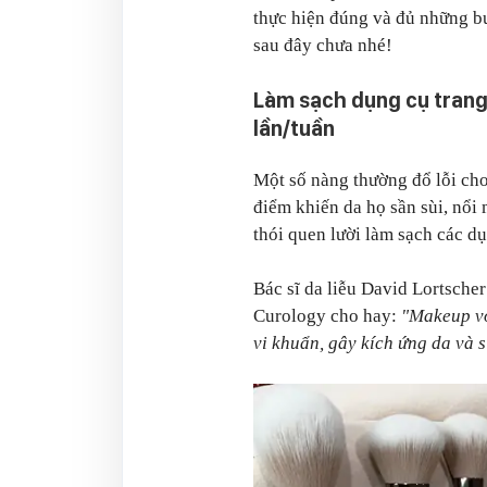
thực hiện đúng và đủ những b
sau đây chưa nhé!
Làm sạch dụng cụ trang
lần/tuần
Một số nàng thường đổ lỗi cho
điểm khiến da họ sần sùi, nổi
thói quen lười làm sạch các 
Bác sĩ da liễu David Lortscher
Curology cho hay:
"Makeup vớ
vi khuẩn, gây kích ứng da và 