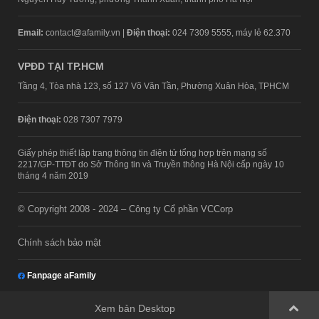
Email:
contact@afamily.vn |
Điện thoại:
024 7309 5555, máy lẻ 62.370
VPĐD TẠI TP.HCM
Tầng 4, Tòa nhà 123, số 127 Võ Văn Tần, Phường Xuân Hòa, TPHCM
Điện thoại:
028 7307 7979
Giấy phép thiết lập trang thông tin điện tử tổng hợp trên mạng số
2217/GP-TTĐT do Sở Thông tin và Truyền thông Hà Nội cấp ngày 10
tháng 4 năm 2019
© Copyright 2008 - 2024 – Công ty Cổ phần VCCorp
Chính sách bảo mật
Fanpage aFamily
Xem bản Desktop