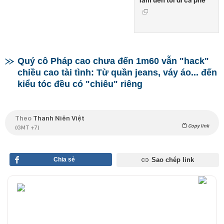
làm đến tối đi cà phê
Quý cô Pháp cao chưa đến 1m60 vẫn "hack"
chiều cao tài tình: Từ quần jeans, váy áo... đến
kiểu tóc đều có "chiêu" riêng
Theo
Thanh Niên Việt
Copy link
(GMT +7)
Chia sẻ
Sao chép link