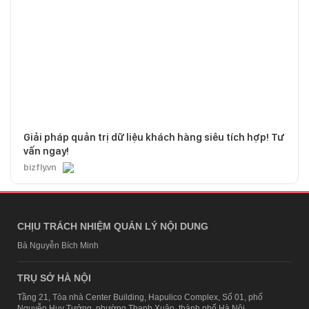
Giải pháp quản trị dữ liệu khách hàng siêu tích hợp! Tư
vấn ngay!
bizfly.vn
CHỊU TRÁCH NHIỆM QUẢN LÝ NỘI DUNG
Bà Nguyễn Bích Minh
TRỤ SỞ HÀ NỘI
Tầng 21, Tòa nhà Center Building, Hapulico Complex, Số 01, phố
Nguyễn Huy Tưởng, phường Thanh Xuân, thành phố Hà Nội