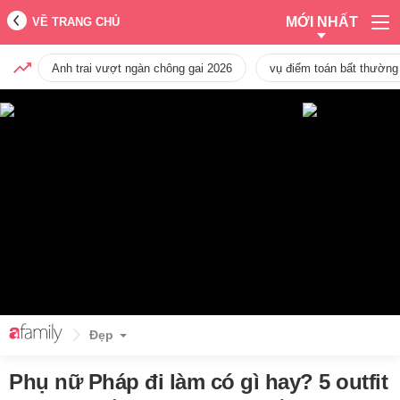
MỚI NHẤT
VỀ TRANG CHỦ
Anh trai vượt ngàn chông gai 2026
vụ điểm toán bất thường
Đẹp
Phụ nữ Pháp đi làm có gì hay? 5 outfit