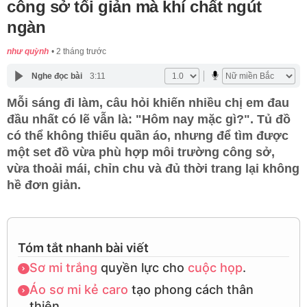
công sở tối giản mà khí chất ngút
ngàn
như quỳnh
2 tháng trước
Nghe đọc bài
3:11
Mỗi sáng đi làm, câu hỏi khiến nhiều chị em đau
đầu nhất có lẽ vẫn là: "Hôm nay mặc gì?". Tủ đồ
có thể không thiếu quần áo, nhưng để tìm được
một set đồ vừa phù hợp môi trường công sở,
vừa thoải mái, chỉn chu và đủ thời trang lại không
hề đơn giản.
Tóm tắt nhanh bài viết
Sơ mi trắng
quyền lực cho
cuộc họp
.
Áo sơ mi kẻ caro
tạo phong cách thân
thiện.