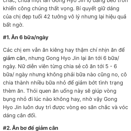
chắc, chưa một lần Gong Hyo Jin lộ dáng béo tròn
khiến công chúng thất vọng. Bí quyết giữ dáng
của chị đẹp tuổi 42 tưởng vô lý nhưng lại hiệu quả
bất ngờ.
#1. Ăn 6 bữa/ngày
Các chị em vẫn ăn kiêng hay thậm chí nhịn ăn để
giảm cân
, nhưng Gong Hyo Jin lại ăn tới 6 bữa/
ngày. Nữ diễn viên từng chia sẻ cô ăn tới 5 - 6
bữa/ ngày nhưng không phải bữa nào cũng no, cô
chia thành nhiều bữa nhỏ để giảm bớt tình trạng
thèm ăn. Thói quen ăn uống này sẽ giúp vòng
bụng nhỏ đi lúc nào không hay, nhờ vậy Gong
Hyo Jin luôn duy trì được vòng eo săn chắc và vóc
dáng cân đối.
#2. Ăn bơ để giảm cân