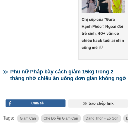
Chị sếp của "Gara
Hạnh Phúc": Ngoài đời
trẻ xinh, 40+ vẫn có
chiêu hack tuổi ai nhìn
cũng mê
Phụ nữ Pháp bày cách giảm 15kg trong 2
tháng nhờ chiêu ăn uống đơn giản không ngờ
Chia sẻ
Sao chép link
Tags:
Giảm Cân
Chế Độ Ăn Giảm Cân
Dáng Thon - Eo Gọn
Dẹ