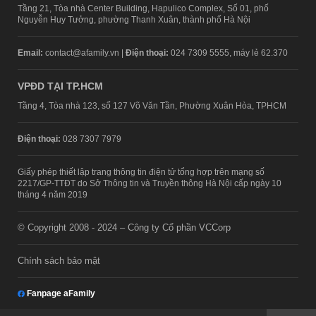
Tầng 21, Tòa nhà Center Building, Hapulico Complex, Số 01, phố
Nguyễn Huy Tưởng, phường Thanh Xuân, thành phố Hà Nội
Email:
contact@afamily.vn |
Điện thoại:
024 7309 5555, máy lẻ 62.370
VPĐD TẠI TP.HCM
Tầng 4, Tòa nhà 123, số 127 Võ Văn Tần, Phường Xuân Hòa, TPHCM
Điện thoại:
028 7307 7979
Giấy phép thiết lập trang thông tin điện tử tổng hợp trên mạng số
2217/GP-TTĐT do Sở Thông tin và Truyền thông Hà Nội cấp ngày 10
tháng 4 năm 2019
© Copyright 2008 - 2024 – Công ty Cổ phần VCCorp
Chính sách bảo mật
Fanpage aFamily