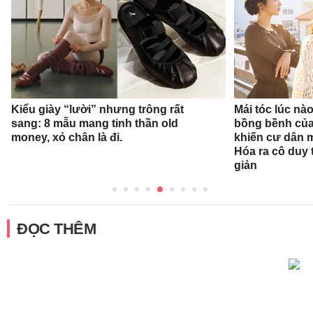
Kiểu giày “lười” nhưng trông rất
Mái tóc lúc nà
sang: 8 mẫu mang tinh thần old
bồng bềnh củ
money, xỏ chân là đi.
khiến cư dân 
Hóa ra cô duy t
giản
ĐỌC THÊM