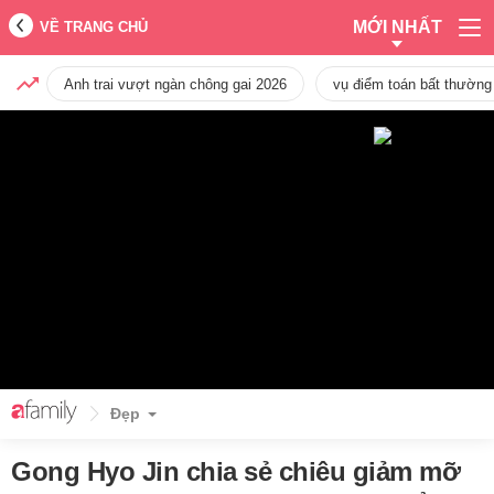
MỚI NHẤT
VỀ TRANG CHỦ
Anh trai vượt ngàn chông gai 2026
vụ điểm toán bất thường
Đẹp
Gong Hyo Jin chia sẻ chiêu giảm mỡ