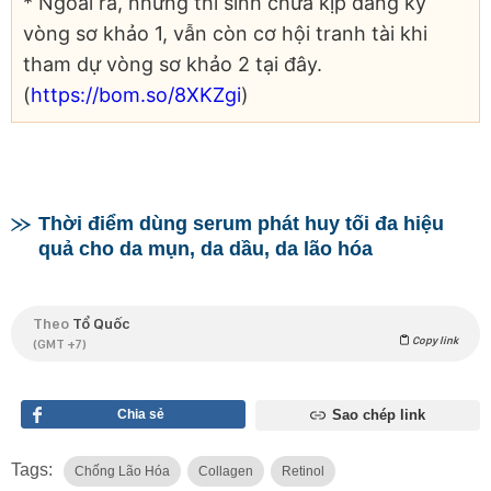
* Ngoài ra, những thí sinh chưa kịp đăng ký
vòng sơ khảo 1, vẫn còn cơ hội tranh tài khi
tham dự vòng sơ khảo 2 tại đây.
(
https://bom.so/8XKZgi
)
Thời điểm dùng serum phát huy tối đa hiệu
quả cho da mụn, da dầu, da lão hóa
Theo
Tổ Quốc
Copy link
(GMT +7)
Chia sẻ
Sao chép link
Tags:
Chống Lão Hóa
Collagen
Retinol