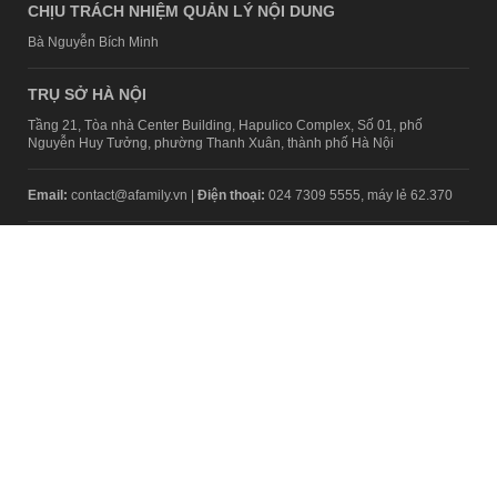
CHỊU TRÁCH NHIỆM QUẢN LÝ NỘI DUNG
Bà Nguyễn Bích Minh
TRỤ SỞ HÀ NỘI
Tầng 21, Tòa nhà Center Building, Hapulico Complex, Số 01, phố
Nguyễn Huy Tưởng, phường Thanh Xuân, thành phố Hà Nội
Email:
contact@afamily.vn |
Điện thoại:
024 7309 5555, máy lẻ 62.370
VPĐD TẠI TP.HCM
Tầng 4, Tòa nhà 123, số 127 Võ Văn Tần, Phường Xuân Hòa, TPHCM
Điện thoại:
028 7307 7979
Giấy phép thiết lập trang thông tin điện tử tổng hợp trên mạng số
2217/GP-TTĐT do Sở Thông tin và Truyền thông Hà Nội cấp ngày 10
tháng 4 năm 2019
© Copyright 2008 - 2024 – Công ty Cổ phần VCCorp