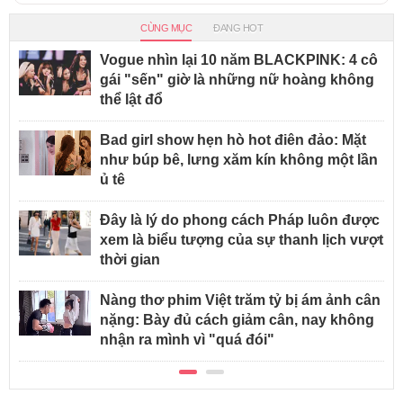
CÙNG MỤC
ĐANG HOT
Vogue nhìn lại 10 năm BLACKPINK: 4 cô
gái "sến" giờ là những nữ hoàng không
thể lật đổ
Bad girl show hẹn hò hot điên đảo: Mặt
như búp bê, lưng xăm kín không một lần
ủ tê
Đây là lý do phong cách Pháp luôn được
xem là biểu tượng của sự thanh lịch vượt
thời gian
Nàng thơ phim Việt trăm tỷ bị ám ảnh cân
nặng: Bày đủ cách giảm cân, nay không
nhận ra mình vì "quá đói"