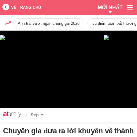
MỚI NHẤT
VỀ TRANG CHỦ
Anh trai vượt ngàn chông gai 2026
vụ điểm toán bất thường
Đẹp
Chuyên gia đưa ra lời khuyên về thành