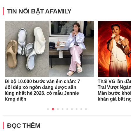
TIN NỔI BẬT AFAMILY
Đi bộ 10.000 bước vẫn êm chân: 7
Thái VG lần đầ
đôi dép xỏ ngón đang được săn
Trai Vượt Ngà
lùng nhất hè 2026, có mẫu Jennie
Màn bước khỏi
từng diện
khán giả bất n
ĐỌC THÊM