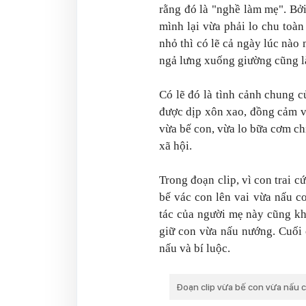
rằng đó là "nghề làm mẹ". Bở
mình lại vừa phải lo chu toàn
nhỏ thì có lẽ cả ngày lúc nào 
ngả lưng xuống giường cũng là
Có lẽ đó là tình cảnh chung 
được dịp xôn xao, đồng cảm vớ
vừa bế con, vừa lo bữa cơm ch
xã hội.
Trong đoạn clip, vì con trai
bế vác con lên vai vừa nấu 
tác của người mẹ này cũng khá
giữ con vừa nấu nướng. Cuối
nấu và bí luộc.
Đoạn clip vừa bế con vừa nấu 