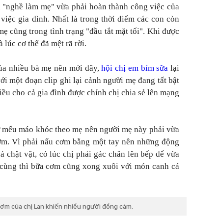
i "nghề làm mẹ" vừa phải hoàn thành công việc của
 việc gia đình. Nhất là trong thời điểm các con còn
mẹ cũng trong tình trạng "đầu tắt mặt tối". Khi được
 lúc cơ thể đã mệt rã rời.
của nhiều bà mẹ nên mới đây,
hội chị em bỉm sữa
lại
i một đoạn clip ghi lại cảnh người mẹ đang tất bật
iều cho cả gia đình được chính chị chia sẻ lên mạng
 cứ mếu máo khóc theo mẹ nên người mẹ này phải vừa
cơm. Vì phải nấu cơm bằng một tay nên những động
 chật vật, có lúc chị phải gác chân lên bếp để vừa
 cùng thì bữa cơm cũng xong xuôi với món canh cá
cơm của chị Lan khiến nhiều người đồng cảm.