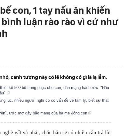
bế con, 1 tay nấu ăn khiến
 bình luận rào rào vì cứ như
nh
hỏ, cảnh tượng này có lẽ không có gì là lạ lẫm.
thiết kế 500 bộ trang phục cho con, dân mạng hài hước: "Hậu
lâu"
ng lúc, nhiều người nghĩ cô có vấn đề về tâm lý, biết sự thật
h yên", ước mơ gây bão mạng của bà mẹ đông con
 nghề vất vả nhất, chắc hẳn sẽ có nhiều câu trả lời