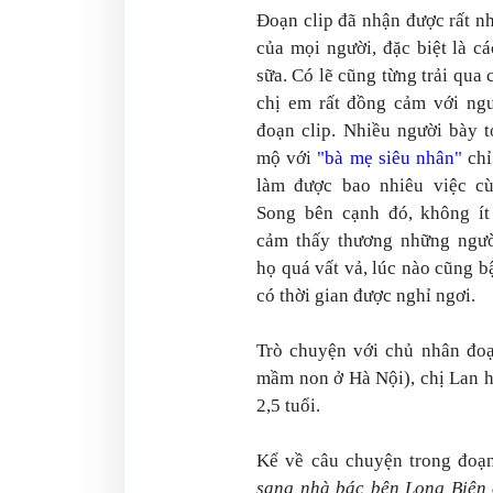
Đoạn clip đã nhận được rất n
của mọi người, đặc biệt là c
sữa. Có lẽ cũng từng trải qua
chị em rất đồng cảm với ng
đoạn clip. Nhiều người bày 
mộ với
"bà mẹ siêu nhân"
chỉ
làm được bao nhiêu việc cù
Song bên cạnh đó, không ít
cảm thấy thương những ngườ
họ quá vất vả, lúc nào cũng 
có thời gian được nghỉ ngơi.
Trò chuyện với chủ nhân đoạn
mầm non ở Hà Nội), chị Lan hiệ
2,5 tuổi.
Kể về câu chuyện trong đoạn 
sang nhà bác bên Long Biên c