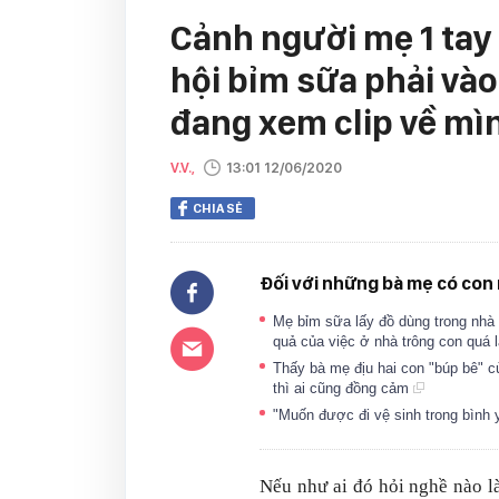
Cảnh người mẹ 1 tay 
hội bỉm sữa phải vào
đang xem clip về mì
V.V.,
13:01 12/06/2020
CHIA SẺ
Đối với những bà mẹ có con n
Mẹ bỉm sữa lấy đồ dùng trong nhà 
quả của việc ở nhà trông con quá 
Thấy bà mẹ địu hai con "búp bê" cù
thì ai cũng đồng cảm
"Muốn được đi vệ sinh trong bìn
Nếu như ai đó hỏi nghề nào là