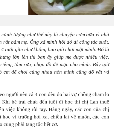
 cảnh tượng như thế này là chuyện cơm bữa vì nhà
n rất bám mẹ. Ông xã mình hồi đó đi công tác suốt.
 4 tuổi gần như không bao giờ chơi một mình. Đó là
hưng lớn lên thì bạn ấy giúp mẹ được nhiều việc.
 riêng, tắm rửa, chọn đồ để mặc cho mình. Bây giờ
có em để chơi cùng nhau nên mình cũng đỡ vất vả
neo người nên cả 3 con đều do hai vợ chồng chăm lo
 Khi bé trai chưa đến tuổi đi học thì chị Lan thuê
ên việc không rời tay. Hàng ngày, các con của chị
i học vì trường hơi xa, chiều lại về muộn, các con
 cũng phải tăng tốc hết cỡ.