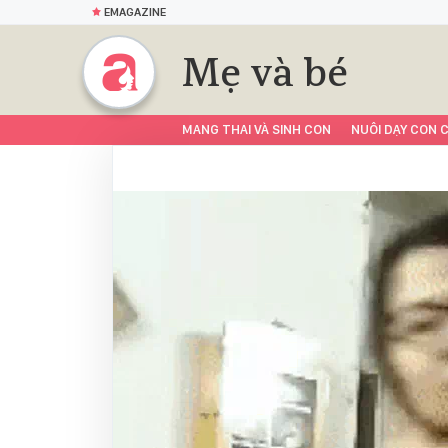
EMAGAZINE
Mẹ và bé
MANG THAI VÀ SINH CON
NUÔI DẠY CON C