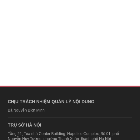
CHỊU TRÁCH NHIỆM QUẢN LÝ NỘI DUNG
Bà Nguyễn Bích Minh
TRỤ SỞ HÀ NỘI
Tầng 21, Tòa nhà Center Building, Hapulico Complex, Số 01, phố
Nguyễn Huy Tưởng, phường Thanh Xuân, thành phố Hà Nội