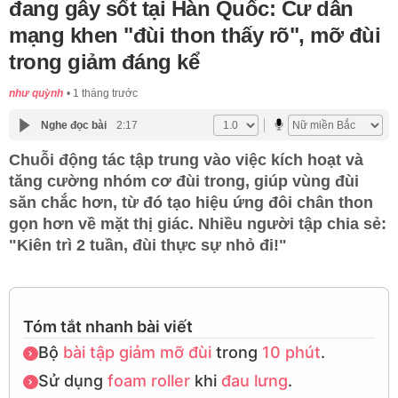
đang gây sốt tại Hàn Quốc: Cư dân
mạng khen "đùi thon thấy rõ", mỡ đùi
trong giảm đáng kể
như quỳnh
1 tháng trước
Nghe đọc bài
2:17
Chuỗi động tác tập trung vào việc kích hoạt và
tăng cường nhóm cơ đùi trong, giúp vùng đùi
săn chắc hơn, từ đó tạo hiệu ứng đôi chân thon
gọn hơn về mặt thị giác. Nhiều người tập chia sẻ:
"Kiên trì 2 tuần, đùi thực sự nhỏ đi!"
Tóm tắt nhanh bài viết
Bộ
bài tập
giảm mỡ đùi
trong
10 phút
.
Sử dụng
foam roller
khi
đau lưng
.