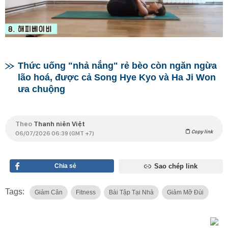
Thức uống "nhả nắng" rẻ bèo còn ngăn ngừa
lão hoá, được cả Song Hye Kyo và Ha Ji Won
ưa chuộng
Theo
Thanh niên Việt
Copy link
06/07/2026 06:39 (GMT +7)
Chia sẻ
Sao chép link
Tags:
Giảm Cân
Fitness
Bài Tập Tại Nhà
Giảm Mỡ Đùi