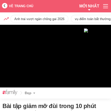
MỚI NHẤT
VỀ TRANG CHỦ
Anh trai vượt ngàn chông gai 2026
vụ điểm toán bất thường
Đẹp
Bài tập giảm mỡ đùi trong 10 phút