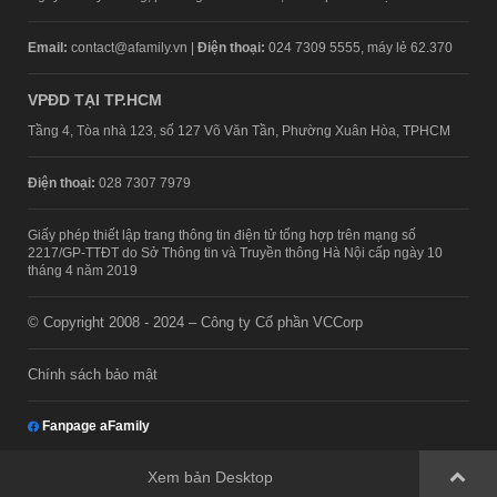
Email:
contact@afamily.vn |
Điện thoại:
024 7309 5555, máy lẻ 62.370
VPĐD TẠI TP.HCM
Tầng 4, Tòa nhà 123, số 127 Võ Văn Tần, Phường Xuân Hòa, TPHCM
Điện thoại:
028 7307 7979
Giấy phép thiết lập trang thông tin điện tử tổng hợp trên mạng số
2217/GP-TTĐT do Sở Thông tin và Truyền thông Hà Nội cấp ngày 10
tháng 4 năm 2019
© Copyright 2008 - 2024 – Công ty Cổ phần VCCorp
Chính sách bảo mật
Fanpage aFamily
Xem bản Desktop