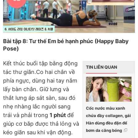
Bài tập 8: Tư thế Em bé hạnh phúc (Happy Baby
Pose)
Kết thúc buổi tập bằng động
TIN LIÊN QUAN
tác thư giãn.Co hai chân về
phía ngực, dùng hai tay nắm
lấy bàn chân. Giữ lưng và
thắt lưng áp sát sàn, sau đó
nhẹ nhàng lắc người sang
Cốc nước màu xanh
trái và phải trong
1 phút
để
chứa đầy collagen, gái
Hàn dùng đều đặn để
giúp cơ bắp được thả lỏng và
bơm da căng bóng
kéo giãn sau khi vận động.