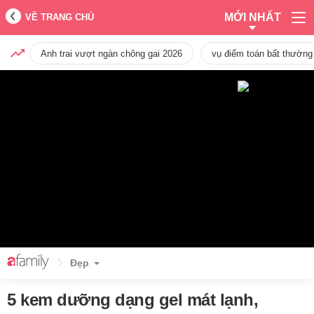
MỚI NHẤT
VỀ TRANG CHỦ
Anh trai vượt ngàn chông gai 2026
vụ điểm toán bất thường
Đẹp
5 kem dưỡng dạng gel mát lạnh,