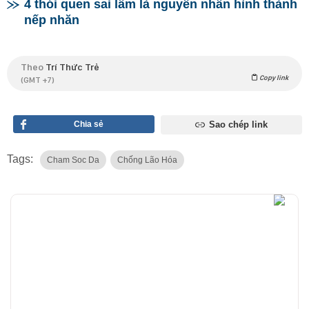
4 thói quen sai lầm là nguyên nhân hình thành
nếp nhăn
Theo
Trí Thức Trẻ
Copy link
(GMT +7)
Chia sẻ
Sao chép link
Tags:
Cham Soc Da
Chống Lão Hóa