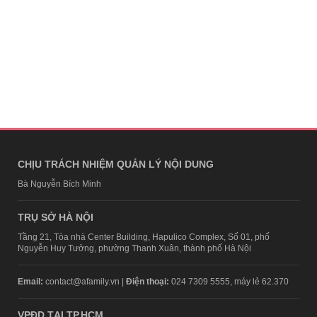
CHỊU TRÁCH NHIỆM QUẢN LÝ NỘI DUNG
Bà Nguyễn Bích Minh
TRỤ SỞ HÀ NỘI
Tầng 21, Tòa nhà Center Building, Hapulico Complex, Số 01, phố
Nguyễn Huy Tưởng, phường Thanh Xuân, thành phố Hà Nội
Email:
contact@afamily.vn |
Điện thoại:
024 7309 5555, máy lẻ 62.370
VPĐD TẠI TP.HCM