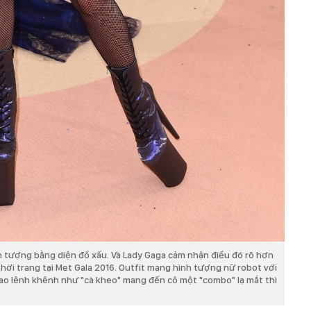
n tượng bằng diện đồ xấu. Và Lady Gaga cảm nhận điều đó rõ hơn
thời trang tại Met Gala 2016. Outfit mang hình tượng nữ robot với
cao lênh khênh như "cà kheo" mang đến cô một "combo" lạ mắt thì