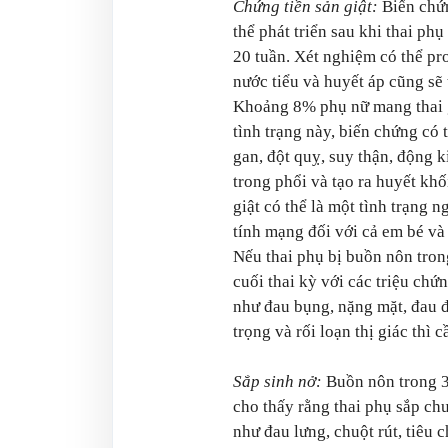
Chứng tiền sản giật:
Biến chứ
thể phát triển sau khi thai ph
20 tuần. Xét nghiệm có thể pr
nước tiểu và huyết áp cũng sẽ 
Khoảng 8% phụ nữ mang thai 
tình trạng này, biến chứng có 
gan, đột quỵ, suy thận, động k
trong phổi và tạo ra huyết khố
giật có thể là một tình trạng 
tính mạng đối với cả em bé và
Nếu thai phụ bị buồn nôn tron
cuối thai kỳ với các triệu chứ
như đau bụng, nặng mặt, đau 
trọng và rối loạn thị giác thì c
Sắp sinh nở:
Buồn nôn trong 3 
cho thấy rằng thai phụ sắp ch
như đau lưng, chuột rút, tiêu 