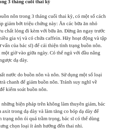
ng 3 tháng cuối thai kỳ
buồn nôn trong 3 tháng cuối thai kỳ, có một số cách
úp giảm bớt triệu chứng này: Ăn các bữa ăn nhỏ
u chất lỏng đi kèm với bữa ăn. Đừng ăn ngay trước
iều gia vị và có chứa caffein. Hãy hoạt động và tập
 vấn của bác sĩ) để cải thiện tình trạng buồn nôn.
t một giờ vào giữa ngày. Có thể ngủ với đầu nâng
 ngược dạ dày.
mất nước do buồn nôn và nôn. Sử dụng một số loại
trà chanh để giảm buồn nôn. Tránh suy nghĩ về
để kiểm soát buồn nôn.
 những biện pháp trên không làm thuyên giảm, bác
m axit trong dạ dày và làm tăng co bóp dạ dày để
 trạng nôn ói quá trầm trọng, bác sĩ có thể dùng
ng chọn loại ít ảnh hưởng đến thai nhi.