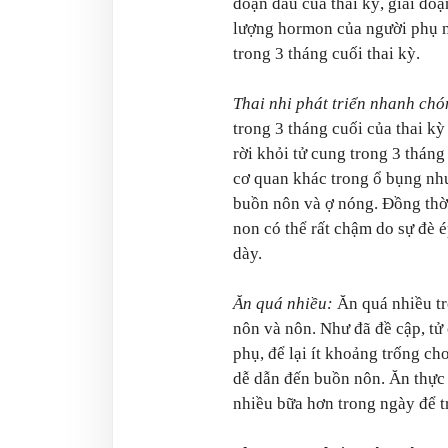
đoạn đầu của thai kỳ, giai đoạ
lượng hormon của người phụ n
trong 3 tháng cuối thai kỳ.
Thai nhi phát triển nhanh chó
trong 3 tháng cuối của thai k
rời khỏi tử cung trong 3 tháng 
cơ quan khác trong ổ bụng như
buồn nôn và ợ nóng. Đồng thời
non có thể rất chậm do sự đè é
dày.
Ăn quá nhiều:
Ăn quá nhiều tr
nôn và nôn. Như đã đề cập, tử 
phụ, để lại ít khoảng trống ch
dễ dẫn đến buồn nôn. Ăn thực
nhiều bữa hơn trong ngày để t