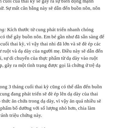
n cuối của thai kỳ sẽ gây ra sự biến động mạnh
ữ. Sự mất cân bằng này sẽ dẫn đến buồn nôn, nôn
ng:
Kích thước tử cung phát triển nhanh chóng
ỳ có thể gây buồn nôn. Em bé gần như đã sẵn sàng để
cuối thai kỳ, vì vậy thai nhi đã lớn và sẽ đè ép các
 ruột và dạ dày của người mẹ. Điều này sẽ dẫn đến
, sự di chuyển của thực phẩm từ dạ dày vào ruột
p, gây ra một tình trạng được gọi là chứng ứ trệ dạ
ong 3 tháng cuối thai kỳ cũng có thể dẫn đến buồn
cung đang phát triển sẽ đè ép lên dạ dày của thai
o thức ăn chứa trong dạ dày, vì vậy ăn quá nhiều sẽ
 phẩm bổ dưỡng với số lượng nhỏ hơn, chia làm
ránh triệu chứng này.