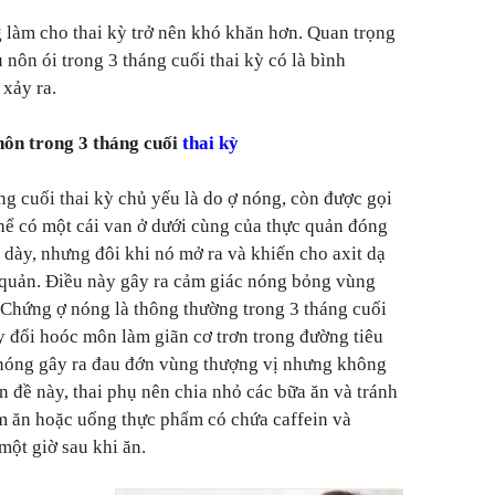
 làm cho thai kỳ trở nên khó khăn hơn. Quan trọng
 nôn ói trong 3 tháng cuối thai kỳ có là bình
 xảy ra.
ôn trong 3 tháng cuối
thai kỳ
g cuối thai kỳ chủ yếu là do ợ nóng, còn được gọi
thể có một cái van ở dưới cùng của thực quản đóng
ạ dày, nhưng đôi khi nó mở ra và khiến cho axit dạ
 quản. Điều này gây ra cảm giác nóng bỏng vùng
 Chứng ợ nóng là thông thường trong 3 tháng cuối
hay đổi hoóc môn làm giãn cơ trơn trong đường tiêu
nóng gây ra đau đớn vùng thượng vị nhưng không
n đề này, thai phụ nên chia nhỏ các bữa ăn và tránh
ảm ăn hoặc uống thực phẩm có chứa caffein và
một giờ sau khi ăn.