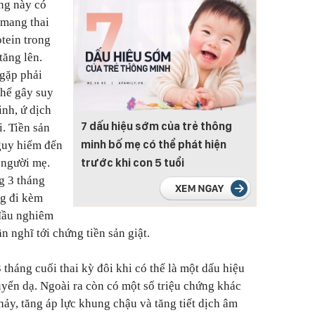
ng này có
ụ mang thai
otein trong
tăng lên.
gặp phải
thể gây suy
inh, ứ dịch
7 dấu hiệu sớm của trẻ thông
i. Tiền sản
minh bố mẹ có thể phát hiện
nguy hiểm đến
trước khi con 5 tuổi
 người mẹ.
g 3 tháng
ng đi kèm
đầu nghiêm
ần nghĩ tới chứng tiền sản giật.
tháng cuối thai kỳ đôi khi có thể là một dấu hiệu
uyển dạ. Ngoài ra còn có một số triệu chứng khác
chảy, tăng áp lực khung chậu và tăng tiết dịch âm