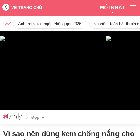
MỚI NHẤT
VỀ TRANG CHỦ
Anh trai vượt ngàn chông gai 2026
vụ điểm toán bất thường
Đẹp
Vì sao nên dùng kem chống nắng cho