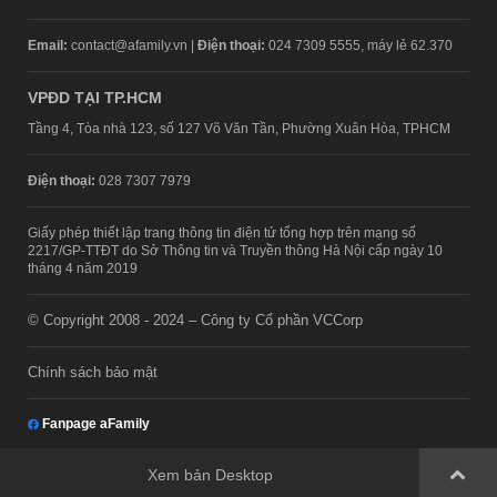
Email:
contact@afamily.vn |
Điện thoại:
024 7309 5555, máy lẻ 62.370
VPĐD TẠI TP.HCM
Tầng 4, Tòa nhà 123, số 127 Võ Văn Tần, Phường Xuân Hòa, TPHCM
Điện thoại:
028 7307 7979
Giấy phép thiết lập trang thông tin điện tử tổng hợp trên mạng số
2217/GP-TTĐT do Sở Thông tin và Truyền thông Hà Nội cấp ngày 10
tháng 4 năm 2019
© Copyright 2008 - 2024 – Công ty Cổ phần VCCorp
Chính sách bảo mật
Fanpage aFamily
Xem bản Desktop