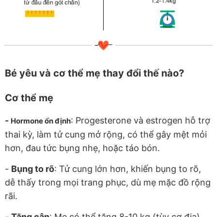
Bé yêu và cơ thể mẹ thay đổi thế nào?
Cơ thể mẹ
-
: Progesterone và estrogen hỗ trợ
Hormone ổn định
thai kỳ, làm tử cung mở rộng, có thể gây mệt mỏi
hơn, đau tức bụng nhẹ, hoặc táo bón.
-
Bụng to rõ
: Tử cung lớn hơn, khiến bụng to rõ,
dễ thấy trong mọi trang phục, dù mẹ mặc đồ rộng
rãi.
-
Tăng cân
: Mẹ có thể tăng 8-10 kg (tùy cơ địa),