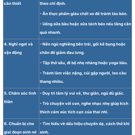
cần thiết
theo chỉ định.
- Ăn thực phẩm giàu chất xơ để tránh táo bón.
- Uống sữa bầu hoặc sữa tách béo nếu tăng cân
quá nhanh.
4. Nghỉ ngơi và
- Nên ngủ nghiêng bên trái, gối kê bụng hoặc
vận động
chân để giảm đau lưng.
- Tập thở sâu, đi bộ nhẹ nhàng hoặc yoga bầu.
- Tránh làm việc nặng, cúi gập người, leo cầu
thang nhiều.
5. Chăm sóc tinh
- Duy trì tâm lý vui vẻ, thư giãn, ngủ đủ giấc.
thần
- Trò chuyện với con, nghe nhạc nhẹ giúp kích
thích cảm xúc tích cực của thai nhi.
6. Chuẩn bị cho
- Tìm hiểu về dấu hiệu chuyển dạ, cách thở khi
giai đoạn sinh nở
sinh.