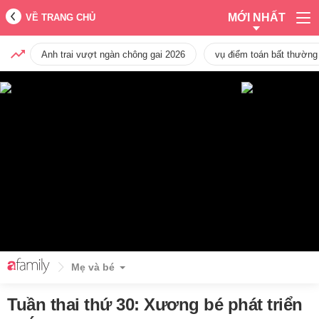
MỚI NHẤT
VỀ TRANG CHỦ
Anh trai vượt ngàn chông gai 2026
vụ điểm toán bất thường
Mẹ và bé
Tuần thai thứ 30: Xương bé phát triển