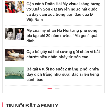
Cận cảnh Doãn Hải My visual sáng bừng,
vợ Xuân Son đặt tay lên ngực hát quốc
ca đầy cảm xúc trong trận đấu của ĐT
Việt Nam
Mẹ của mỹ nhân Hà Nội từng phủ sóng
bìa tạp chí 20 năm trước: "Mã gen” quá
đỉnh
Cậu bé gãy cả hai xương gót chân vì bắt
chước siêu nhân nhảy từ trên cao
Bé gái 6 tuổi ho suốt 2 tháng, phổi chứa
đầy dịch trắng như sữa: Bác sĩ lên tiếng
cảnh báo
TIN NỔI BẬT AFAMILY