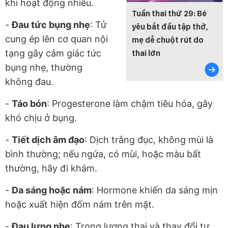
khi hoạt động nhiều.
Tuần thai thứ 29: Bé
-
Đau tức bụng nhẹ
: Tử
yêu bắt đầu tập thở,
cung ép lên cơ quan nội
mẹ dễ chuột rút do
tạng gây cảm giác tức
thai lớn
bụng nhẹ, thường
không đau.
-
Táo bón
: Progesterone làm chậm tiêu hóa, gây
khó chịu ở bụng.
-
Tiết dịch âm đạo
: Dịch trắng đục, không mùi là
bình thường; nếu ngứa, có mùi, hoặc màu bất
thường, hãy đi khám.
-
Da sáng hoặc nám
: Hormone khiến da sáng mịn
hoặc xuất hiện đốm nám trên mặt.
-
Đau lưng nhẹ
: Trọng lượng thai và thay đổi tư