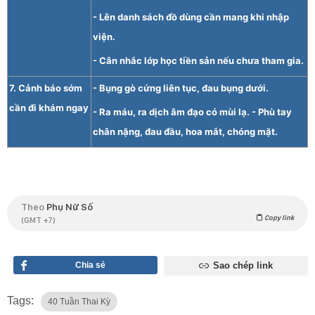
- Lên danh sách đồ dùng cần mang khi nhập
viện.
- Cân nhắc lớp học tiền sản nếu chưa tham gia.
7. Cảnh báo sớm
- Bụng gò cứng liên tục, đau bụng dưới.
cần đi khám ngay
- Ra máu, ra dịch âm đạo có mùi lạ. - Phù tay
chân nặng, đau đầu, hoa mắt, chóng mặt.
Theo
Phụ Nữ Số
Copy link
(GMT +7)
Chia sẻ
Sao chép link
Tags:
40 Tuần Thai Kỳ