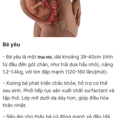
Bé yêu
- Bé yêu là một
, dài khoảng 39-40cm (tính
thai nhi
từ đầu đến gót chân, như trái dưa hấu nhỏ), nặng
1.2-1.4kg, với tim đập mạnh (120-160 lần/phút).
- Xương bé phát triển chắc khỏe, hỗ trợ cơ thể
sau sinh. Phổi tiếp tục sản xuất chất surfactant và
tập thở. Lớp mỡ dưới da dày hơn, giúp điều hòa
thân nhiệt.
- Siêu âm cho thấy bé cử động mạnh và đều (đá,