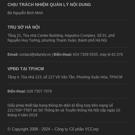
CHỊU TRÁCH NHIỆM QUẢN LÝ NỘI DUNG
Bà Nguyễn Bích Minh
TRỤ SỞ HÀ NỘI
Tầng 21, Tòa nhà Center Building, Hapulico Complex, Số 01, phố
Nguyễn Huy Tưởng, phường Thanh Xuân, thành phố Hà Nội
Email:
contact@afamily.vn |
Điện thoại:
024 7309 5555, máy lẻ 62.370
VPĐD TẠI TP.HCM
Tầng 4, Tòa nhà 123, số 127 Võ Văn Tần, Phường Xuân Hòa, TPHCM
Điện thoại:
028 7307 7979
Giấy phép thiết lập trang thông tin điện tử tổng hợp trên mạng số
2217/GP-TTĐT do Sở Thông tin và Truyền thông Hà Nội cấp ngày 10
tháng 4 năm 2019
© Copyright 2008 - 2024 – Công ty Cổ phần VCCorp