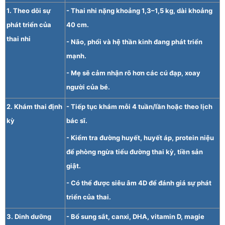
1. Theo dõi sự
- Thai nhi nặng khoảng 1,3–1,5 kg, dài khoảng
phát triển của
40 cm.
thai nhi
- Não, phổi và hệ thần kinh đang phát triển
mạnh.
- Mẹ sẽ cảm nhận rõ hơn các cú đạp, xoay
người của bé.
2. Khám thai định
- Tiếp tục khám mỗi 4 tuần/lần hoặc theo lịch
kỳ
bác sĩ.
- Kiểm tra đường huyết, huyết áp, protein niệu
để phòng ngừa tiểu đường thai kỳ, tiền sản
giật.
- Có thể được siêu âm 4D để đánh giá sự phát
triển của thai.
3. Dinh dưỡng
- Bổ sung sắt, canxi, DHA, vitamin D, magie