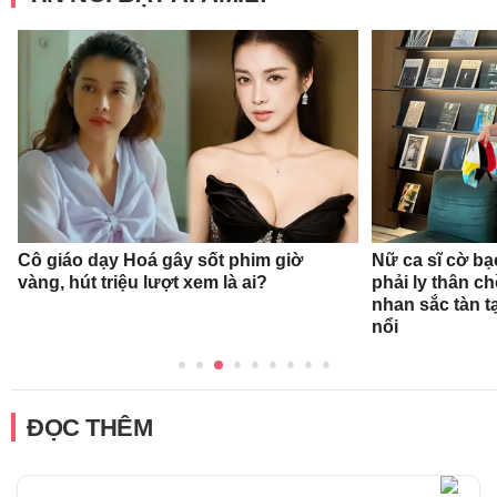
Cô giáo dạy Hoá gây sốt phim giờ
Nữ ca sĩ cờ bạ
vàng, hút triệu lượt xem là ai?
phải ly thân c
nhan sắc tàn t
nổi
ĐỌC THÊM