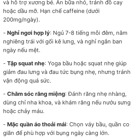
và hỗ trợ xương bé. Ăn bữa nhỏ, tránh đồ cay
hoặc dầu mỡ. Hạn chế caffeine (dưới
200mg/ngày).
-
Nghỉ ngơi hợp lý
: Ngủ 7-8 tiếng mỗi đêm, nằm
nghiêng trái với gối kê lưng, và nghỉ ngắn ban
ngày nếu mệt.
-
Tập squat nhẹ
: Yoga bầu hoặc squat nhẹ giúp
giảm đau lưng và đau tức bụng nhẹ, nhưng tránh
vận động quá sức.
-
Chăm sóc răng miệng
: Đánh răng nhẹ nhàng,
dùng chỉ nha khoa, và khám răng nếu nướu sưng
hoặc chảy máu.
-
Mặc quần áo thoải mái
: Chọn váy bầu, quần co
giãn để phù hợp với bụng ngày càng lớn.