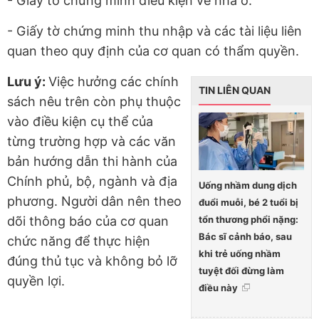
- Giấy tờ chứng minh điều kiện về nhà ở.
- Giấy tờ chứng minh thu nhập và các tài liệu liên
quan theo quy định của cơ quan có thẩm quyền.
Lưu ý:
Việc hưởng các chính
TIN LIÊN QUAN
sách nêu trên còn phụ thuộc
vào điều kiện cụ thể của
từng trường hợp và các văn
bản hướng dẫn thi hành của
Chính phủ, bộ, ngành và địa
Uống nhầm dung dịch
phương. Người dân nên theo
đuổi muỗi, bé 2 tuổi bị
tổn thương phổi nặng:
dõi thông báo của cơ quan
Bác sĩ cảnh báo, sau
chức năng để thực hiện
khi trẻ uống nhầm
đúng thủ tục và không bỏ lỡ
tuyệt đối đừng làm
quyền lợi.
điều này