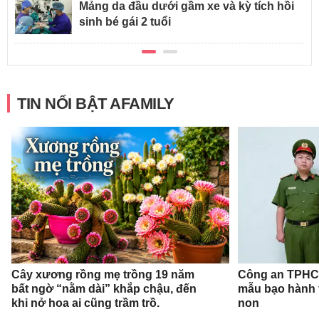
Mảng da đầu dưới gầm xe và kỳ tích hồi
sinh bé gái 2 tuổi
TIN NỔI BẬT AFAMILY
Cây xương rồng mẹ trồng 19 năm
Công an TPHCM
bất ngờ “nằm dài” khắp chậu, đến
mẫu bạo hành 
khi nở hoa ai cũng trầm trồ.
non