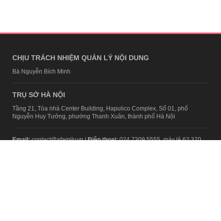
CHỊU TRÁCH NHIỆM QUẢN LÝ NỘI DUNG
Bà Nguyễn Bích Minh
TRỤ SỞ HÀ NỘI
Tầng 21, Tòa nhà Center Building, Hapulico Complex, Số 01, phố
Nguyễn Huy Tưởng, phường Thanh Xuân, thành phố Hà Nội
Email:
contact@afamily.vn |
Điện thoại:
024 7309 5555, máy lẻ 62.370
VPĐD TẠI TP.HCM
Tầng 4, Tòa nhà 123, số 127 Võ Văn Tần, Phường Xuân Hòa, TPHCM
Điện thoại:
028 7307 7979