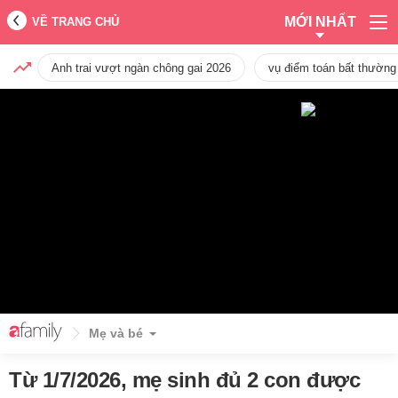
MỚI NHẤT
VỀ TRANG CHỦ
Anh trai vượt ngàn chông gai 2026
vụ điểm toán bất thường
Mẹ và bé
Từ 1/7/2026, mẹ sinh đủ 2 con được