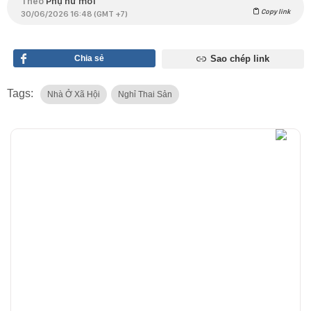
Theo
Phụ nữ mới
Copy link
30/06/2026 16:48 (GMT +7)
Chia sẻ
Sao chép link
Tags:
Nhà Ở Xã Hội
Nghỉ Thai Sản