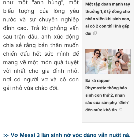
như một "anh hùng", một
Một tập đoàn mạnh tay
biểu tượng của lòng yêu
thưởng 1,8 tỷ đồng cho
nhân viên khi sinh con,
nước và sự chuyên nghiệp
ai có 2 con thì lĩnh gấp
đỉnh cao. Trả lời phỏng vấn
đôi
sau trận đấu, anh xúc động
chia sẻ rằng bản thân muốn
chiến đấu hết sức mình để
mang về một món quà tuyệt
vời nhất cho gia đình nhỏ,
nơi có người vợ và cô con
Bà xã rapper
gái nhỏ vừa chào đời.
Rhymastic thông báo
sinh con thứ 2, nhan
sắc của sản phụ "đỉnh"
đến mức khó tin
Vợ Messi 3 lần sinh nở vóc dáng vẫn nuột nà,