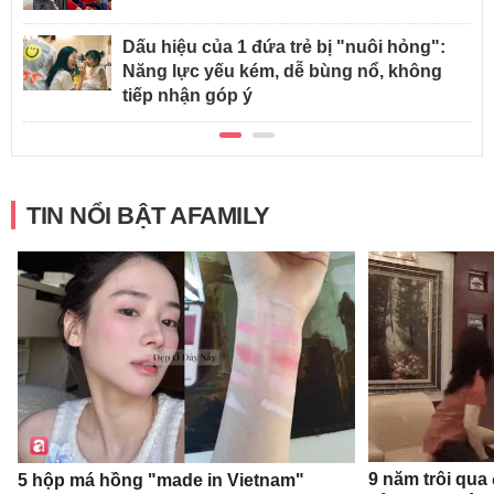
Dấu hiệu của 1 đứa trẻ bị "nuôi hỏng":
Năng lực yếu kém, dễ bùng nổ, không
tiếp nhận góp ý
TIN NỔI BẬT AFAMILY
9 năm trôi qua
5 hộp má hồng "made in Vietnam"