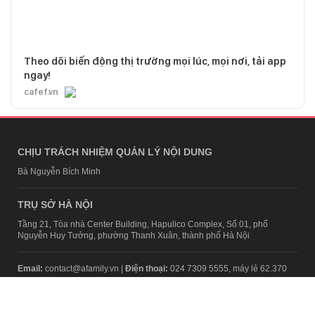
Theo dõi biến động thị trường mọi lúc, mọi nơi, tải app
ngay!
cafef.vn
CHỊU TRÁCH NHIỆM QUẢN LÝ NỘI DUNG
Bà Nguyễn Bích Minh
TRỤ SỞ HÀ NỘI
Tầng 21, Tòa nhà Center Building, Hapulico Complex, Số 01, phố
Nguyễn Huy Tưởng, phường Thanh Xuân, thành phố Hà Nội
Email:
contact@afamily.vn |
Điện thoại:
024 7309 5555, máy lẻ 62.370
VPĐD TẠI TP.HCM