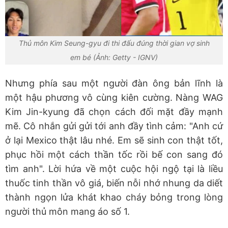
Thủ môn Kim Seung-gyu đi thi đấu đúng thời gian vợ sinh
em bé (Ảnh: Getty - IGNV)
Nhưng phía sau một người đàn ông bản lĩnh là
một hậu phương vô cùng kiên cường. Nàng WAG
Kim Jin-kyung đã chọn cách đối mặt đầy mạnh
mẽ. Cô nhắn gửi gửi tới anh đầy tình cảm: "Anh cứ
ở lại Mexico thật lâu nhé. Em sẽ sinh con thật tốt,
phục hồi một cách thần tốc rồi bế con sang đó
tìm anh". Lời hứa về một cuộc hội ngộ tại là liều
thuốc tinh thần vô giá, biến nỗi nhớ nhung da diết
thành ngọn lửa khát khao cháy bỏng trong lòng
người thủ môn mang áo số 1.