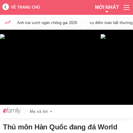
MỚI NHẤT
VỀ TRANG CHỦ
Anh trai vượt ngàn chông gai 2026
vụ điểm toán bất thường
Mẹ và bé
Thủ môn Hàn Quốc đang đá World