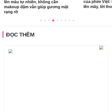
của phim Việt:
lên màu tự nhiên, không cần
lên mây, lời th
makeup đậm vẫn giúp gương mặt
rạng rỡ
ĐỌC THÊM