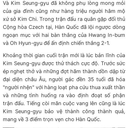
Và Kim Seung-gyu đã không phụ lòng mong mỏi
của gia đình cũng như hàng triệu người hâm mộ
xứ sở Kim Chi. Trong trận đấu ra quân gặp đối thủ
Cộng hòa Czech tại, Hàn Quốc đã lội ngược dòng
ngoạn mục với hai bàn thắng của Hwang In-bum
và Oh Hyun-gyu để ấn định chiến thắng 2-1.
Khoảng thời gian cuối trận mới là lúc bản lĩnh của
Kim Seung-gyu được thử thách cực độ. Trước sức
ép nghẹt thở và những đợt hãm thành dồn dập từ
đại diện châu Âu, người gác đền 35 tuổi đã hóa
"người nhện" với hàng loạt pha cứu thua xuất thần
và những tình huống ra vào định đoạt số phận
trận đấu. Tiếng còi mãn cuộc vang lên cũng là lúc
Kim Seung-gyu bảo vệ thành công thành quả,
mang về 3 điểm trọn vẹn cho Hàn Quốc.