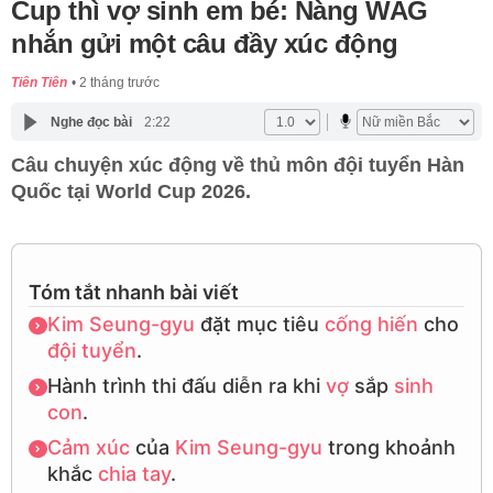
Cup thì vợ sinh em bé: Nàng WAG
nhắn gửi một câu đầy xúc động
Tiên Tiên
2 tháng trước
Nghe đọc bài
2:22
Câu chuyện xúc động về thủ môn đội tuyển Hàn
Quốc tại World Cup 2026.
Tóm tắt nhanh bài viết
Kim Seung-gyu
đặt mục tiêu
cống hiến
cho
đội tuyển
.
Hành trình thi đấu diễn ra khi
vợ
sắp
sinh
con
.
Cảm xúc
của
Kim Seung-gyu
trong khoảnh
khắc
chia tay
.