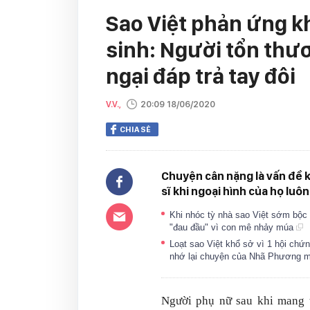
Sao Việt phản ứng kh
sinh: Người tổn thư
ngại đáp trả tay đôi
V.V.,
20:09 18/06/2020
CHIA SẺ
Chuyện cân nặng là vấn đề k
sĩ khi ngoại hình của họ luô
Khi nhóc tỳ nhà sao Việt sớm bộc 
"đau đầu" vì con mê nhảy múa
Loạt sao Việt khổ sở vì 1 hội chứ
nhớ lại chuyện của Nhã Phương m
Người phụ nữ sau khi mang t