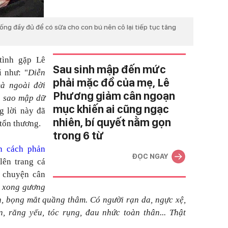
ng đầy đủ để có sữa cho con bú nên cô lại tiếp tục tăng
tình gặp Lê
Sau sinh mập đến mức
i như: "
Diễn
phải mặc đồ của mẹ, Lê
mà ngoài đời
Phương giảm cân ngoạn
 sao mập dữ
mục khiến ai cũng ngạc
ng lời này đã
nhiên, bí quyết nằm gọn
 tổn thương.
trong 6 từ
n cách phản
ĐỌC NGAY
lên trang cá
 chuyện cân
h xong gương
, bọng mắt quầng thâm. Có người rạn da, ngực xệ,
, răng yếu, tóc rụng, đau nhức toàn thân... Thật