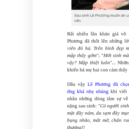
Sau sinh Lê Phương muốn ăn uố
cân.
Rất nhiều lần khán giả vô 
Phương đã thốt lên những lờ
viên đó hả. Trên hình đẹp 
mập thấy gớm
"; "
Mới sinh mà
vậy? Mập thiệt luôn
"... Nhữ
khiến bà mẹ hai con cảm thấy
Dẫu vậy
Lê Phương đã chọ
ứng khá nhẹ nhàng
khi viết 
nhân những dòng tâm sự về
nặng sau sinh: "
Có người sin
mặt đầy nám, da sạm đầy mụn
bụng nhão, mắt mờ, chân run
thương!!