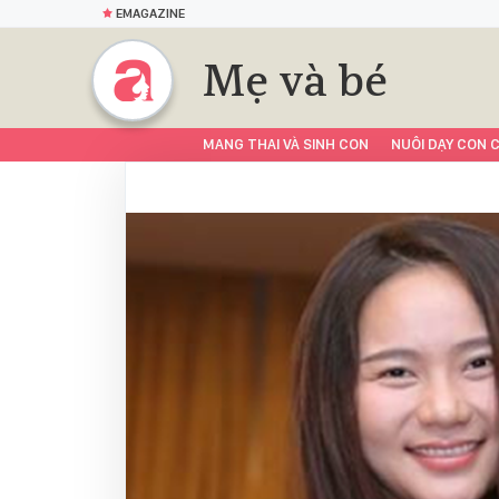
EMAGAZINE
Mẹ và bé
MANG THAI VÀ SINH CON
NUÔI DẠY CON C