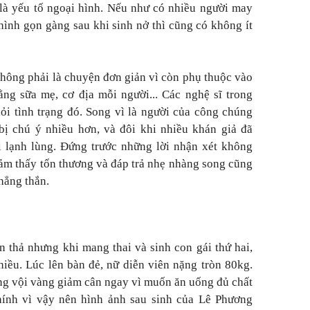
t là yếu tố ngoại hình. Nếu như có nhiều người may
hình gọn gàng sau khi sinh nở thì cũng có không ít
hông phải là chuyện đơn giản vì còn phụ thuộc vào
ng sữa mẹ, cơ địa mỗi người... Các nghệ sĩ trong
i tình trạng đó. Song vì là người của công chúng
bị chú ý nhiều hơn, và đôi khi nhiều khán giả đã
i lạnh lùng. Đứng trước những lời nhận xét không
cảm thấy tổn thương và đáp trả nhẹ nhàng song cũng
thẳng thắn.
 thả nhưng khi mang thai và sinh con gái thứ hai,
iều. Lúc lên bàn đẻ, nữ diễn viên nặng tròn 80kg.
g vội vàng giảm cân ngay vì muốn ăn uống đủ chất
ính vì vậy nên hình ảnh sau sinh của Lê Phương