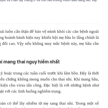
huyết và chân tay miệng ở trẻ nhỏ nếu không muốn điều đáng tiếc xảy
hải luôn cẩn thận để bảo vệ mình khỏi các căn bệnh ngoài
g hoành hành hiện nay khiến hội mẹ bầu lo lắng chính là
ơng đối cao. Vậy nếu không may mắc bệnh này, mẹ bầu cần
khi mang thai nguy hiểm nhất
 kỳ hoặc trong các tuần cuối trước khi lâm bồn. Đây là thời
iến chứng không mong muốn cho thai nhi. Khi mang bầu,
 kiện cho virus tấn công. Đặc biệt là với những bệnh như
 mặt với các tình huống nghiêm trọng.
oàn có thể lây nhiễm từ mẹ sang thai nhi. Trong một số