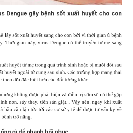
us Dengue gây bệnh sốt xuất huyết cho con
ể lây sốt xuất huyết sang cho con bởi vì thời gian ủ bệnh
. Thời gian này, virus Dengue có thể truyền từ mẹ sang
 xuất huyết từ mẹ trong quá trình sinh hoặc bị muỗi đốt sau
uất huyết ngoài tử cung sau sinh. Các trường hợp mang thai
c theo dõi đặc biệt hơn các đối tượng khác.
nhưng không được phát hiện và điều trị sớm sẽ có thể gặp
nh non, sảy thay, tiền sản giật... Vậy nên, ngay khi xuất
bà bầu cần lập tức tới các cơ sở y tế để được tư vấn kỹ về
h bệnh trở nặng.
 uống gì để nhanh hồi phục