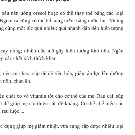
 bầu nên uống oresol hoặc có thể thay thế bằng các loại
Ngoài ra cũng có thể bổ sung nước bằng nước lọc. Nhưng
ống cùng một lúc quá nhiều; quá nhanh dẫn đến hiện tượng
 cay nóng; nhiều dầu mỡ gây hiện tượng khó tiêu. Ngăn
g các chất kích thích khác.
t, nên ăn cháo, súp để dễ tiêu hóa; giảm áp lực lên đường
n nôn, chán ăn.
iều chất xơ và vitamin tốt cho cơ thể của mẹ. Rau cải, súp
 tốt để giúp mẹ cải thiện sức đề kháng. Có thể chế biến các
rau luộc,...
tác dụng giúp mẹ giảm nhiệt, vừa cung cấp được nhiều loại