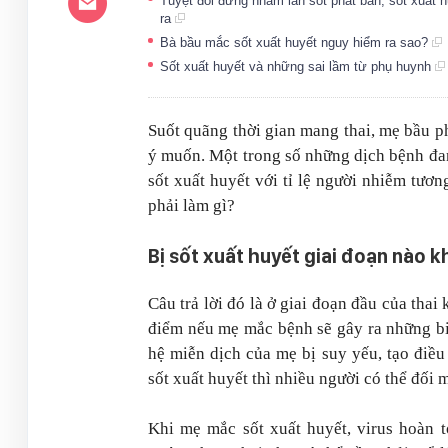
Tuyệt đối đừng nhầm lẫn sốt phát ban, sốt xuất 
ra
Bà bầu mắc sốt xuất huyết nguy hiểm ra sao?
Sốt xuất huyết và những sai lầm từ phụ huynh
Suốt quãng thời gian mang thai, mẹ bầu p
ý muốn. Một trong số những dịch bệnh đan
sốt xuất huyết với tỉ lệ người nhiễm tư
phải làm gì?
Bị sốt xuất huyết giai đoạn nào 
Câu trả lời đó là ở giai đoạn đầu của thai
điểm nếu mẹ mắc bệnh sẽ gây ra những b
hệ miễn dịch của mẹ bị suy yếu, tạo điều
sốt xuất huyết thì nhiều người có thể đối
Khi mẹ mắc sốt xuất huyết, virus hoàn t