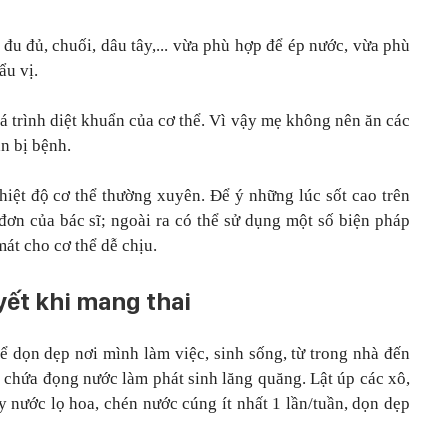
, đu đủ, chuối, dâu tây,... vừa phù hợp để ép nước, vừa phù
ẩu vị.
á trình diệt khuẩn của cơ thể. Vì vậy mẹ không nên ăn các
n bị bệnh.
iệt độ cơ thể thường xuyên. Để ý những lúc sốt cao trên
đơn của bác sĩ; ngoài ra có thể sử dụng một số biện pháp
t cho cơ thể dễ chịu.
yết khi mang thai
 dọn dẹp nơi mình làm việc, sinh sống, từ trong nhà đến
 chứa đọng nước làm phát sinh lăng quăng. Lật úp các xô,
y nước lọ hoa, chén nước cúng ít nhất 1 lần/tuần, dọn dẹp