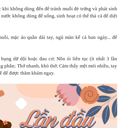
c khi không dùng đến để tránh muỗi đẻ trứng và phát sinh
 nước không dùng để uống, sinh hoạt có thể thả cá để diệt
uỗi, mặc áo quần dài tay, ngủ màn kể cả ban ngày... để
bụng dữ dội hoặc đau cơ; Nôn ói liên tục (ít nhất 3 lần
ng phân; Thở nhanh, khó thở; Cảm thấy mệt mỏi nhiều, tay
y tế để được thăm khám ngay.