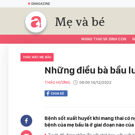
EMAGAZINE
Mẹ và bé
MANG THAI VÀ SINH CON
N
THẮC MẮC MẸ BẦU
Những điều bà bầu l
THẢO HƯƠNG,
08:00 14/12/2022
CHIA SẺ
Bệnh sốt xuất huyết khi mang thai có 
bệnh của mẹ bầu là ở giai đoạn nào của 