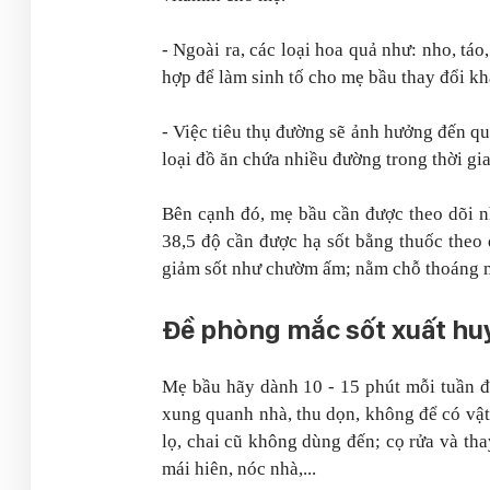
- Ngoài ra, các loại hoa quả như: nho, táo
hợp để làm sinh tố cho mẹ bầu thay đổi kh
- Việc tiêu thụ đường sẽ ảnh hưởng đến qu
loại đồ ăn chứa nhiều đường trong thời gia
Bên cạnh đó, mẹ bầu cần được theo dõi nh
38,5 độ cần được hạ sốt bằng thuốc theo 
giảm sốt như chườm ấm; nằm chỗ thoáng má
Đề phòng mắc sốt xuất hu
Mẹ bầu hãy dành 10 - 15 phút mỗi tuần để
xung quanh nhà, thu dọn, không để có vật
lọ, chai cũ không dùng đến; cọ rửa và tha
mái hiên, nóc nhà,...