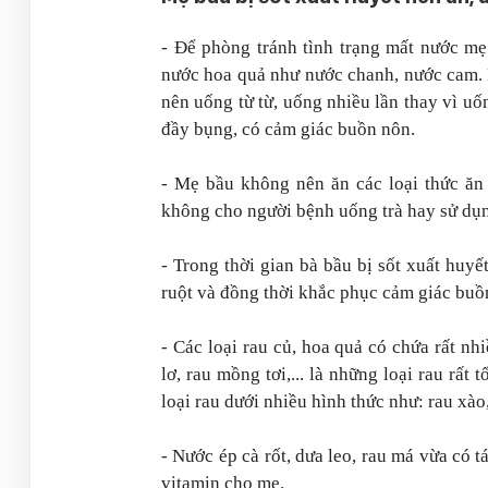
- Để phòng tránh tình trạng mất nước mẹ
nước hoa quả như nước chanh, nước cam. 
nên uống từ từ, uống nhiều lần thay vì u
đầy bụng, có cảm giác buồn nôn.
- Mẹ bầu không nên ăn các loại thức ăn
không cho người bệnh uống trà hay sử dụn
- Trong thời gian bà bầu bị sốt xuất huyế
ruột và đồng thời khắc phục cảm giác buồ
- Các loại rau củ, hoa quả có chứa rất nh
lơ, rau mồng tơi,... là những loại rau rất
loại rau dưới nhiều hình thức như: rau xào, 
- Nước ép cà rốt, dưa leo, rau má vừa có 
vitamin cho mẹ.