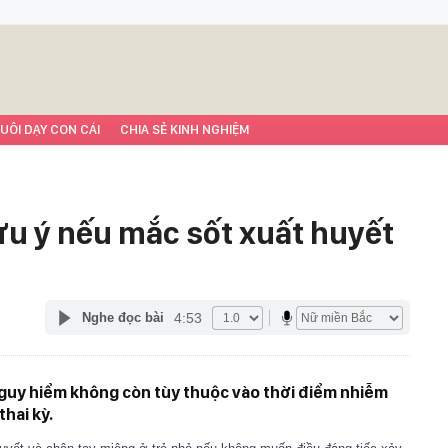
UÔI DẠY CON CÁI
CHIA SẺ KINH NGHIỆM
ưu ý nếu mắc sốt xuất huyết
4:53
Nghe đọc bài
nguy hiểm không còn tùy thuộc vào thời điểm nhiễm
thai kỳ.