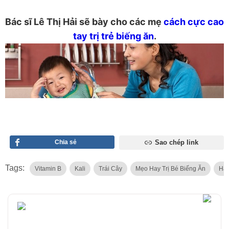
Bác sĩ Lê Thị Hải sẽ bày cho các mẹ
cách cực cao
tay trị trẻ biếng ăn
.
Chia sẻ
Sao chép link
Tags:
Vitamin B
Kali
Trái Cây
Mẹo Hay Trị Bé Biếng Ăn
Hạ 