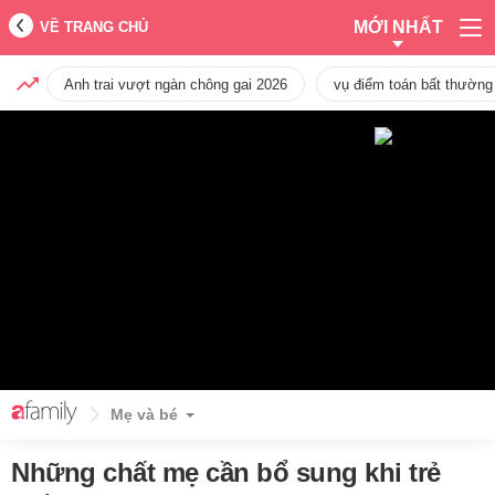
MỚI NHẤT
VỀ TRANG CHỦ
Anh trai vượt ngàn chông gai 2026
vụ điểm toán bất thường
Mẹ và bé
Những chất mẹ cần bổ sung khi trẻ