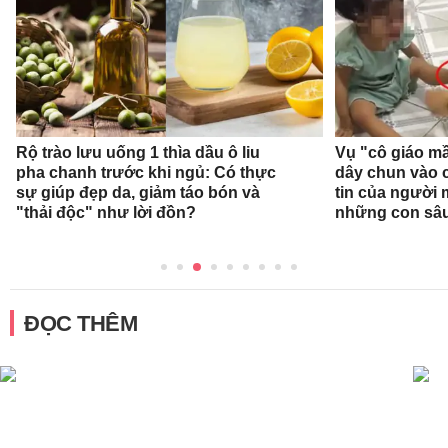
Rộ trào lưu uống 1 thìa dầu ô liu
Vụ "cô giáo mầ
pha chanh trước khi ngủ: Có thực
dây chun vào c
sự giúp đẹp da, giảm táo bón và
tin của người
"thải độc" như lời đồn?
những con sâ
ĐỌC THÊM