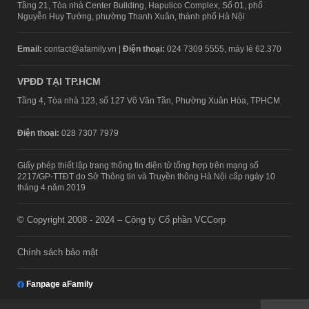
Tầng 21, Tòa nhà Center Building, Hapulico Complex, Số 01, phố
Nguyễn Huy Tưởng, phường Thanh Xuân, thành phố Hà Nội
Email:
contact@afamily.vn |
Điện thoại:
024 7309 5555, máy lẻ 62.370
VPĐD TẠI TP.HCM
Tầng 4, Tòa nhà 123, số 127 Võ Văn Tần, Phường Xuân Hòa, TPHCM
Điện thoại:
028 7307 7979
Giấy phép thiết lập trang thông tin điện tử tổng hợp trên mạng số
2217/GP-TTĐT do Sở Thông tin và Truyền thông Hà Nội cấp ngày 10
tháng 4 năm 2019
© Copyright 2008 - 2024 – Công ty Cổ phần VCCorp
Chính sách bảo mật
Fanpage aFamily