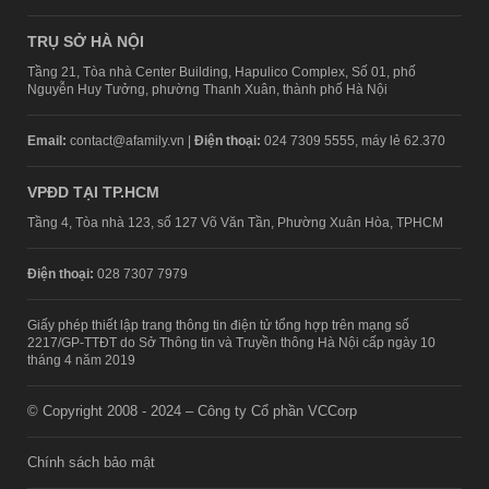
TRỤ SỞ HÀ NỘI
Tầng 21, Tòa nhà Center Building, Hapulico Complex, Số 01, phố
Nguyễn Huy Tưởng, phường Thanh Xuân, thành phố Hà Nội
Email:
contact@afamily.vn |
Điện thoại:
024 7309 5555, máy lẻ 62.370
VPĐD TẠI TP.HCM
Tầng 4, Tòa nhà 123, số 127 Võ Văn Tần, Phường Xuân Hòa, TPHCM
Điện thoại:
028 7307 7979
Giấy phép thiết lập trang thông tin điện tử tổng hợp trên mạng số
2217/GP-TTĐT do Sở Thông tin và Truyền thông Hà Nội cấp ngày 10
tháng 4 năm 2019
© Copyright 2008 - 2024 – Công ty Cổ phần VCCorp
Chính sách bảo mật