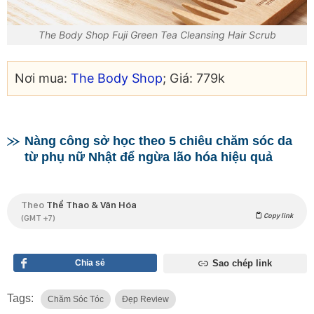
The Body Shop Fuji Green Tea Cleansing Hair Scrub
Nơi mua:
The Body Shop
; Giá: 779k
Nàng công sở học theo 5 chiêu chăm sóc da
từ phụ nữ Nhật để ngừa lão hóa hiệu quả
Theo
Thể Thao & Văn Hóa
Copy link
(GMT +7)
Chia sẻ
Sao chép link
Tags:
Chăm Sóc Tóc
Đẹp Review