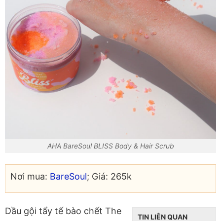
AHA BareSoul BLISS Body & Hair Scrub
Nơi mua:
BareSoul
; Giá: 265k
Dầu gội tẩy tế bào chết The
TIN LIÊN QUAN