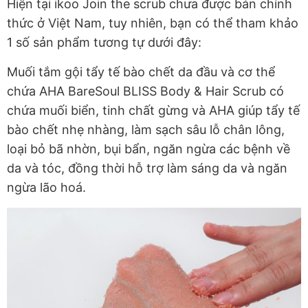
Hiện tại ikoo Join the scrub chưa được bán chính
thức ở Việt Nam, tuy nhiên, bạn có thể tham khảo
1 số sản phẩm tương tự dưới đây:
Muối tắm gội tẩy tế bào chết da đầu và cơ thể
chứa AHA BareSoul BLISS Body & Hair Scrub có
chứa muối biển, tinh chất gừng và AHA giúp tẩy tế
bào chết nhẹ nhàng, làm sạch sâu lỗ chân lông,
loại bỏ bã nhờn, bụi bẩn, ngăn ngừa các bệnh về
da và tóc, đồng thời hỗ trợ làm sáng da và ngăn
ngừa lão hoá.