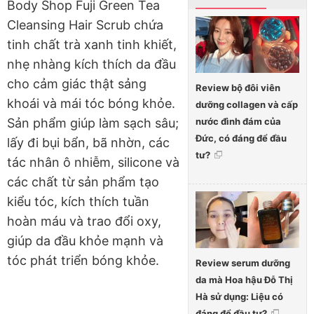
Body Shop Fuji Green Tea
Cleansing Hair Scrub chứa
tinh chất trà xanh tinh khiết,
nhẹ nhàng kích thích da đầu
cho cảm giác thật sảng
Review bộ đôi viên
khoái và mái tóc bóng khỏe.
dưỡng collagen và cấp
nước đình đám của
Sản phẩm giúp làm sạch sâu;
Đức, có đáng để đầu
lấy đi bụi bẩn, bã nhờn, các
tư?
tác nhân ô nhiễm, silicone và
các chất từ sản phẩm tạo
kiểu tóc, kích thích tuần
hoàn máu và trao đổi oxy,
giúp da đầu khỏe mạnh và
tóc phát triển bóng khỏe.
Review serum dưỡng
da mà Hoa hậu Đỗ Thị
Hà sử dụng: Liệu có
đáng để đầu tư?