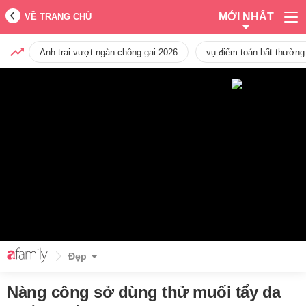
MỚI NHẤT
VỀ TRANG CHỦ
Anh trai vượt ngàn chông gai 2026
vụ điểm toán bất thường
Đẹp
Nàng công sở dùng thử muối tẩy da