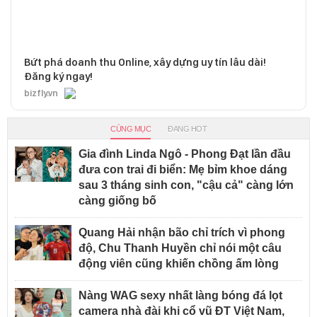
Bứt phá doanh thu Online, xây dựng uy tín lâu dài!
Đăng ký ngay!
bizfly.vn
CÙNG MỤC
ĐANG HOT
Gia đình Linda Ngô - Phong Đạt lần đầu
đưa con trai đi biển: Mẹ bỉm khoe dáng
sau 3 tháng sinh con, "cậu cả" càng lớn
càng giống bố
Quang Hải nhận bão chỉ trích vì phong
độ, Chu Thanh Huyền chỉ nói một câu
động viên cũng khiến chồng ấm lòng
Nàng WAG sexy nhất làng bóng đá lọt
camera nhà đài khi cổ vũ ĐT Việt Nam,