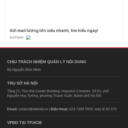
Gửi mail lượng lớn siêu nhanh, tìm hiểu ngay!
bizfly.vn
CHỊU TRÁCH NHIỆM QUẢN LÝ NỘI DUNG
Bà Nguyễn Bích Minh
TRỤ SỞ HÀ NỘI
Tầng 21, Tòa nhà Center Building, Hapulico Complex, Số 01, phố
Nguyễn Huy Tưởng, phường Thanh Xuân, thành phố Hà Nội
Email:
contact@afamily.vn |
Điện thoại:
024 7309 5555, máy lẻ 62.370
VPĐD TẠI TP.HCM