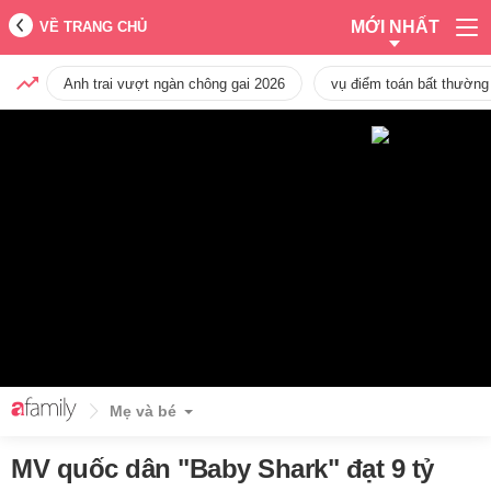
MỚI NHẤT
VỀ TRANG CHỦ
Anh trai vượt ngàn chông gai 2026
vụ điểm toán bất thường
Mẹ và bé
MV quốc dân "Baby Shark" đạt 9 tỷ