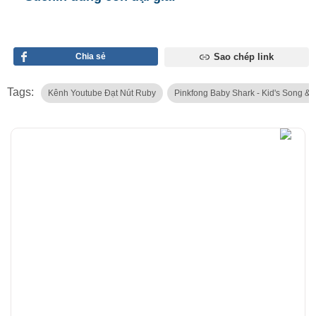
Chia sẻ
Sao chép link
Tags:
Kênh Youtube Đạt Nút Ruby
Pinkfong Baby Shark - Kid's Song & S