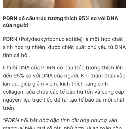
PDRN có cấu trúc tương thích 95% so với DNA
của người
PDRN (Polydeoxyribonucleotide) là một hợp chất
sinh học tự nhiên, được chiết xuất chủ yếu từ DNA
tinh cá hồi.
Chuỗi DNA của PDRN có cấu trúc tương thích lên
đến 95% so với DNA của người. Khi thẩm thấu vào
làn da, giúp giảm viêm, kích thích tăng sinh
collagen, sửa chữa các tế bào hư tổn và cung cấp
nguyên liệu trực tiếp để tái tạo tế bào da mới phát
triển.
"PDRN nổi bật nhờ đặc tính dịu nhẹ nhưng vẫn
mang lại hiệu quả rõ rệt, phù hợp và an toàn cho