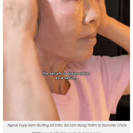
Ngoài tuýp kem dưỡng kể trên, bà còn dùng thêm lọ booster chứa