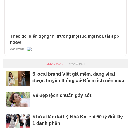
Theo dõi biến động thị trường mọi lúc, mọi nơi, tải app
ngay!
cafef.vn
CÙNG MỤC
ĐANG HOT
5 local brand Việt giá mềm, đang viral
được truyền thông xứ Đài mách nên mua
Vẻ đẹp lệch chuẩn gây sốt
Khó ai làm lại Lý Nhã Kỳ, chi 50 tỷ đổi lấy
1 danh phận