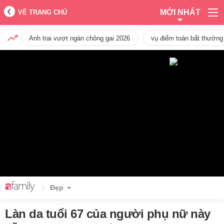
MỚI NHẤT
VỀ TRANG CHỦ
Anh trai vượt ngàn chông gai 2026
vụ điểm toán bất thường
Đẹp
Làn da tuổi 67 của người phụ nữ này