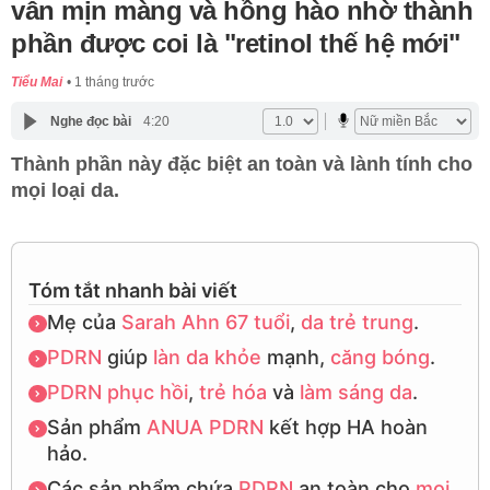
vẫn mịn màng và hồng hào nhờ thành
phần được coi là "retinol thế hệ mới"
Tiểu Mai
1 tháng trước
Nghe đọc bài
4:20
Thành phần này đặc biệt an toàn và lành tính cho
mọi loại da.
Tóm tắt nhanh bài viết
Mẹ của
Sarah Ahn
67 tuổi
,
da trẻ trung
.
PDRN
giúp
làn da khỏe
mạnh,
căng bóng
.
PDRN
phục hồi
,
trẻ hóa
và
làm sáng da
.
Sản phẩm
ANUA PDRN
kết hợp HA hoàn
hảo.
Các sản phẩm chứa
PDRN
an toàn cho
mọi